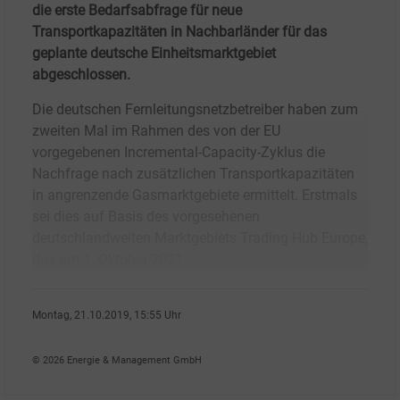
die erste Bedarfsabfrage für neue
Transportkapazitäten in Nachbarländer für das
geplante deutsche Einheitsmarktgebiet
abgeschlossen.
Die deutschen Fernleitungsnetzbetreiber haben zum
zweiten Mal im Rahmen des von der EU
vorgegebenen Incremental-Capacity-Zyklus die
Nachfrage nach zusätzlichen Transportkapazitäten
in angrenzende Gasmarktgebiete ermittelt. Erstmals
sei dies auf Basis des vorgesehenen
deutschlandweiten Marktgebiets Trading Hub Europe,
das am 1. Oktober 2021
Montag, 21.10.2019, 15:55 Uhr
Peter Focht
© 2026 Energie & Management GmbH