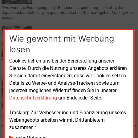
Zwei wichtige Festlegungen der Bundesnetzagentur regeln künftig die
Kapazitätsbereitstellung im gesamtdeutschen Gasmarktgebiet Trading Hub
Europe.
Mittwoch, 29.01.2020, 14:20
Wie gewohnt mit Werbung
E&M
GASNETZ
FNB Gas wollen separates Wasserstoffnetz
lesen
Cookies helfen uns bei der Bereitstellung unserer
Die Betreiber der Gasfernleitungen in Deutschland plädieren dafür, Erdgas
und Wasserstoff künftig getrennt zu transportieren und haben einen Plan für
Dienste. Durch die Nutzung unseres Angebots erklären
ein Wasserstoffnetz vorgelegt.
Sie sich damit einverstanden, dass wir Cookies setzen.
Details zu Werbe- und Analyse-Trackern sowie zum
Donnerstag, 7.11.2019, 11:14
jederzeit möglichen Widerruf finden Sie in unserer
E&M
GASNETZ
Gasnetze Kempten Sonthofen legt los
Datenschutzerklärung
am Ende jeder Seite.
Tracking: Zur Verbesserung und Finanzierung unseres
Die neue Gesellschaft Gasnetze Kempten Sonthofen GmbH (GKS) mit Sitz in
Sonthofen (Bayern) hat ihre Arbeit aufgenommen.
Webangebots arbeiten wir mit Drittanbietern
zusammen.*
mehr Optionen