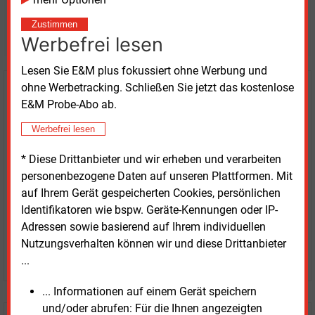
Möchten Sie diese und
Zustimmen
weitere Nachrichten lesen?
Werbefrei lesen
Lesen Sie E&M plus fokussiert ohne Werbung und
ohne Werbetracking. Schließen Sie jetzt das kostenlose
Kaufen Sie den Artikel
E&M Probe-Abo ab.
erhalten Sie sofort diesen redaktionellen Beitrag für
Werbefrei lesen
nur €
2.98
* Diese Drittanbieter und wir erheben und verarbeiten
personenbezogene Daten auf unseren Plattformen. Mit
auf Ihrem Gerät gespeicherten Cookies, persönlichen
Identifikatoren wie bspw. Geräte-Kennungen oder IP-
Adressen sowie basierend auf Ihrem individuellen
Nutzungsverhalten können wir und diese Drittanbieter
JETZT ARTIKEL KAUFEN
...
... Informationen auf einem Gerät speichern
und/oder abrufen: Für die Ihnen angezeigten