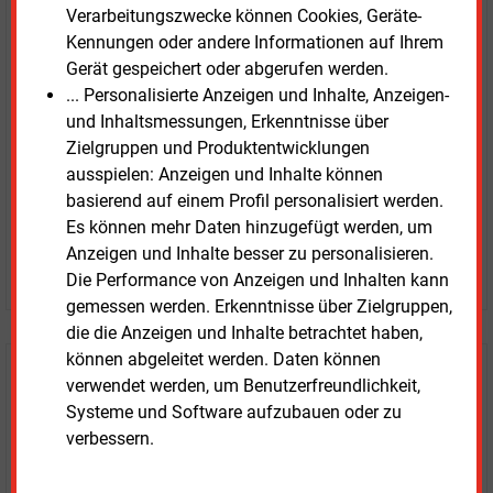
E&M
Verarbeitungszwecke können Cookies, Geräte-
Testen Sie
kostenlos und
Kennungen oder andere Informationen auf Ihrem
unverbindlich
Gerät gespeichert oder abgerufen werden.
... Personalisierte Anzeigen und Inhalte, Anzeigen-
Zwei Wochen kostenfreier Zugang
und Inhaltsmessungen, Erkenntnisse über
Zugang auf stündlich aktualisierte Nachrichten mit
Zielgruppen und Produktentwicklungen
Prognose- und Marktdaten
ausspielen: Anzeigen und Inhalte können
+ einmal täglich E&M daily
basierend auf einem Profil personalisiert werden.
+ zwei Ausgaben der Zeitung E&M
Es können mehr Daten hinzugefügt werden, um
ohne automatische Verlängerung
Anzeigen und Inhalte besser zu personalisieren.
JETZT KOSTENLOS TESTEN
Die Performance von Anzeigen und Inhalten kann
gemessen werden. Erkenntnisse über Zielgruppen,
die die Anzeigen und Inhalte betrachtet haben,
können abgeleitet werden. Daten können
Login für Kunden
verwendet werden, um Benutzerfreundlichkeit,
Systeme und Software aufzubauen oder zu
verbessern.