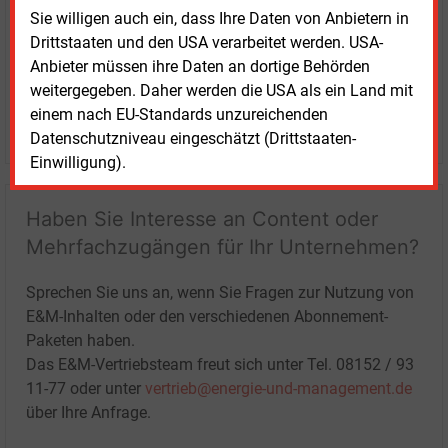
Sie willigen auch ein, dass Ihre Daten von Anbietern in
Drittstaaten und den USA verarbeitet werden. USA-
Anbieter müssen ihre Daten an dortige Behörden
weitergegeben. Daher werden die USA als ein Land mit
einem nach EU-Standards unzureichenden
LOGIN
Datenschutzniveau eingeschätzt (Drittstaaten-
Einwilligung).
Haben Sie Interesse an Content oder
Mehrfachzugängen für Ihr Unternehmen?
Sprechen Sie uns an, wenn Sie Fragen zur Nutzung von
E&M-Inhalten oder den verschiedenen Abonnement-
Paketen haben.
Das E&M-Vertriebsteam freut sich unter Tel. 08152 / 93
11-77 oder unter
vertrieb@energie-und-management.de
über Ihre Anfrage.