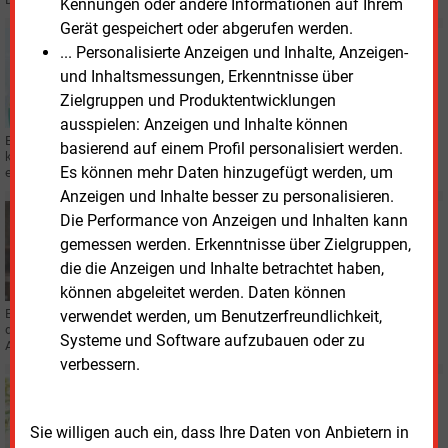
Kennungen oder andere Informationen auf Ihrem
Gerät gespeichert oder abgerufen werden.
Dienstag, 30.09.2025, 14:42
... Personalisierte Anzeigen und Inhalte, Anzeigen-
IT
und Inhaltsmessungen, Erkenntnisse über
Neue Energiegeräte ohne eigenen Code ins System
Zielgruppen und Produktentwicklungen
einbinden
ausspielen: Anzeigen und Inhalte können
Energiegeräte über ein Managementsystem mit Netz und Strommarkt zu
basierend auf einem Profil personalisiert werden.
koppeln, erfordert eine Software – für jedes neue Gerät. Kiwigrid macht nun
Es können mehr Daten hinzugefügt werden, um
einen individuellen Code überflüssig.
Anzeigen und Inhalte besser zu personalisieren.
Dienstag, 26.08.2025, 13:16
Die Performance von Anzeigen und Inhalten kann
PERSONALIE
gemessen werden. Erkenntnisse über Zielgruppen,
Eons Vertriebstochter mit neuem Digitalchef
die die Anzeigen und Inhalte betrachtet haben,
können abgeleitet werden. Daten können
Eons Vertriebstochter stellt das Digitalisierungsressort neu auf und schafft
verwendet werden, um Benutzerfreundlichkeit,
dafür den neuen Führungsposten eines Chief Information Officer. Der dafür
Systeme und Software aufzubauen oder zu
Auserwählte kommt von Gridx.
verbessern.
Mittwoch, 7.05.2025, 09:19
SMART GRIDS
Grid X forciert HEMS-Vertrieb
Sie willigen auch ein, dass Ihre Daten von Anbietern in