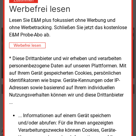
Zustimmen
Werbefrei lesen
© 2026 Energie & Management GmbH
Lesen Sie E&M plus fokussiert ohne Werbung und
ohne Werbetracking. Schließen Sie jetzt das kostenlose
Fritz Wilhelm
E&M Probe-Abo ab.
+49 (0) 6007 9396075
f.wilhelm@energie-und-
Werbefrei lesen
management.de
* Diese Drittanbieter und wir erheben und verarbeiten
personenbezogene Daten auf unseren Plattformen. Mit
auf Ihrem Gerät gespeicherten Cookies, persönlichen
Identifikatoren wie bspw. Geräte-Kennungen oder IP-
Adressen sowie basierend auf Ihrem individuellen
MEHR ZUM THEMA
Nutzungsverhalten können wir und diese Drittanbieter
Montag, 27.10.2025, 13:03
...
PERSONALIE
Chefin für Aachener Eon-Tochter
... Informationen auf einem Gerät speichern
und/oder abrufen: Für die Ihnen angezeigten
Verarbeitungszwecke können Cookies, Geräte-
Anne Barbara Bicking übernimmt im November den CEO-Posten bei Grid X.
Die Eon-Tochtergesellschaft soll künftig von einem Trio geführt werden.