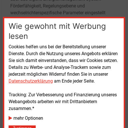
Förderfähigkeit, Regelungsebene und
wechselrichterspezifische Parameter eingestellt
werden, wirbt die Eon-Tochter für ihre Plattform mit
Wie gewohnt mit Werbung
dem Namen „Xenon“.
lesen
Mit der Umsetzung des §14a EnWG zur Integration
Cookies helfen uns bei der Bereitstellung unserer
steuerbarer Verbrauchseinrichtungen ist auch die
Dienste. Durch die Nutzung unseres Angebots erklären
Anforderungen verbunden, Einspeisung und
Sie sich damit einverstanden, dass wir Cookies setzen.
Entnahme aus dem Netz dynamisch zu variieren. In
Details zu Werbe- und Analyse-Trackern sowie zum
einer Festlegung zur Ausgestaltung von §14a EnWG
jederzeit möglichen Widerruf finden Sie in unserer
hat die Bundesnetzagentur allerdings erklärt, dass
Datenschutzerklärung
am Ende jeder Seite.
eine Mindestbezugsleistung von 4,2
kW jederzeit
gewährleistet bleibe. Diese Funktionalität werde
Tracking: Zur Verbesserung und Finanzierung unseres
Grid
x
als nächstes Produktmerkmal einführen.
Webangebots arbeiten wir mit Drittanbietern
zusammen.*
mehr Optionen
Dienstag, 22.07.2025, 16:17 Uhr
Fritz Wilhelm