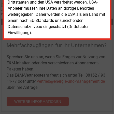
Drittstaaten und den USA verarbeitet werden. USA-
Anbieter müssen ihre Daten an dortige Behörden
Auf der The Smarter E Europe 2025 präsentierte Grid X neue Partner und eine
weitergegeben. Daher werden die USA als ein Land mit
neue Vertriebsstrategie.
einem nach EU-Standards unzureichenden
Teilen:
Datenschutzniveau eingeschätzt (Drittstaaten-
Einwilligung).
Haben Sie Interesse an Content oder
Mehrfachzugängen für Ihr Unternehmen?
Sprechen Sie uns an, wenn Sie Fragen zur Nutzung von
E&M-Inhalten oder den verschiedenen Abonnement-
Paketen haben.
Das E&M-Vertriebsteam freut sich unter Tel. 08152 / 93
11-77 oder unter
vertrieb@energie-und-management.de
über Ihre Anfrage.
WEITERE INFORMATIONEN