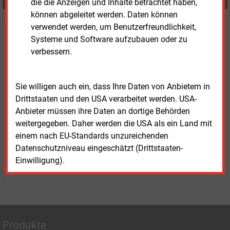
die die Anzeigen und Inhalte betrachtet haben,
Teilen:
können abgeleitet werden. Daten können
verwendet werden, um Benutzerfreundlichkeit,
Haben Sie Interesse an Content oder
Systeme und Software aufzubauen oder zu
Mehrfachzugängen für Ihr Unternehmen?
verbessern.
Sprechen Sie uns an, wenn Sie Fragen zur Nutzung von
E&M-Inhalten oder den verschiedenen Abonnement-
Sie willigen auch ein, dass Ihre Daten von Anbietern in
Paketen haben.
Drittstaaten und den USA verarbeitet werden. USA-
Das E&M-Vertriebsteam freut sich unter Tel. 08152 / 93
Anbieter müssen ihre Daten an dortige Behörden
11-77 oder unter
vertrieb@energie-und-management.de
weitergegeben. Daher werden die USA als ein Land mit
über Ihre Anfrage.
einem nach EU-Standards unzureichenden
Datenschutzniveau eingeschätzt (Drittstaaten-
Einwilligung).
WEITERE INFORMATIONEN
Produkte