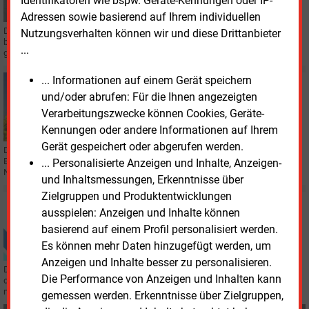
Identifikatoren wie bspw. Geräte-Kennungen oder IP-
Adressen sowie basierend auf Ihrem individuellen
Der Verkehrsbetrieb Potsdam hat einen Liefervertrag über 23
Nutzungsverhalten können wir und diese Drittanbieter
batterieelektrische Busse mit Ebusco wegen ausbleibender Lieferungen
...
gekündigt. Eine Neuausschreibung wird vorbereitet.
... Informationen auf einem Gerät speichern
Freitag, 7.08.2026, 15:56
und/oder abrufen: Für die Ihnen angezeigten
STROMNETZ
Stromnetz in Deutschland auf Sonnenfinsternis
Verarbeitungszwecke können Cookies, Geräte-
vorbereitet
Kennungen oder andere Informationen auf Ihrem
Gerät gespeichert oder abgerufen werden.
Die Sonnenfinsternis am 12. August senkt kurzzeitig die Photovoltaik-
Einspeisung in Deutschland. Für die Stromversorgung erwarten die
... Personalisierte Anzeigen und Inhalte, Anzeigen-
Netzbetreiber dennoch keine Folgen.
und Inhaltsmessungen, Erkenntnisse über
Zielgruppen und Produktentwicklungen
Donnerstag, 6.08.2026, 16:32
ausspielen: Anzeigen und Inhalte können
E&M
KLIMASCHUTZ
basierend auf einem Profil personalisiert werden.
Leichter zum CO2-Fußabdruck
Es können mehr Daten hinzugefügt werden, um
Anzeigen und Inhalte besser zu personalisieren.
Den CO2-Fußabdruck eines Produktes unternehmensübergreifend entlang
Die Performance von Anzeigen und Inhalten kann
der gesamten Wertschöpfungskette zu bestimmen, ist herausfordernd. Ein
neuer Leitfaden soll helfen.
gemessen werden. Erkenntnisse über Zielgruppen,