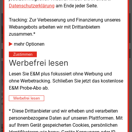
Datenschutzerklärung
am Ende jeder Seite.
Redaktion
Tracking: Zur Verbesserung und Finanzierung unseres
+49 (0) 8152 9311 0
Webangebots arbeiten wir mit Drittanbietern
info@energie-und-management.de
zusammen.*
mehr Optionen
MEHR ZUM THEMA
Zustimmen
Werbefrei lesen
Freitag, 7.08.2026, 17:08
E&M
STROMNETZ
Lesen Sie E&M plus fokussiert ohne Werbung und
So teilt man eine Stromgebotszone
ohne Werbetracking. Schließen Sie jetzt das kostenlose
E&M Probe-Abo ab.
Eine Teilung der deutsch-luxemburgischen Stromgebotszone kann nicht
Werbefrei lesen
national beschlossen werden. Ein Hintergrundpapier erläutert das
europäische Verfahren und die Zuständigkeiten.
* Diese Drittanbieter und wir erheben und verarbeiten
Freitag, 7.08.2026, 16:57
personenbezogene Daten auf unseren Plattformen. Mit
E&M
E-FAHRZEUGE
auf Ihrem Gerät gespeicherten Cookies, persönlichen
Potsdam kündigt Liefervertrag für Elektrobusse