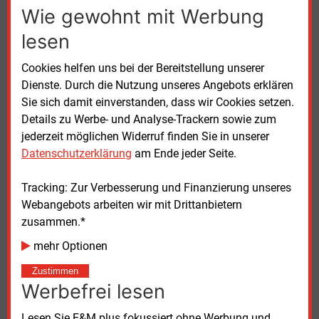
Kooperation mit den Mitarbeitenden festlegen, wie
Wie gewohnt mit Werbung
sich ESM und AWS im Jahr 2030 präsentieren sollen.
lesen
Der neue Chef will auch neue Geschäftsfelder
erschließen. Die klimaneutrale Energieversorgung
Cookies helfen uns bei der Bereitstellung unserer
wolle er möglichst ohne Importe gewährleisten. Im
Dienste. Durch die Nutzung unseres Angebots erklären
Blick hat er dabei den Ausbau erneuerbarer
Sie sich damit einverstanden, dass wir Cookies setzen.
Erzeugungsanlagen und Investitionen in Speicher.
Details zu Werbe- und Analyse-Trackern sowie zum
jederzeit möglichen Widerruf finden Sie in unserer
Den Privatkunden möchte der Stadtwerke-Chef
Datenschutzerklärung
am Ende jeder Seite.
künftig umfassenden Service anbieten, etwa über
Angebote wie Dachsolaranlagen und Wärmepumpen.
Tracking: Zur Verbesserung und Finanzierung unseres
Damit würden die ESM über die Rolle des reinen
Webangebots arbeiten wir mit Drittanbietern
Strom- und Wärmelieferanten hinauswachsen.
zusammen.*
mehr Optionen
Donnerstag, 6.02.2025, 16:39 Uhr
Zustimmen
Volker Stephan
Werbefrei lesen
© 2026 Energie & Management GmbH
Lesen Sie E&M plus fokussiert ohne Werbung und