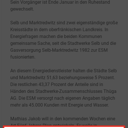
Sein Vorgänger ist Ende Januar in den Ruhestand
gewechselt.
Selb und Marktredwitz sind zwei eigenständige große
Kreisstädte in dem oberfränkischen Landkreis. In
Energiefragen machen die beiden Kommunen
gemeinsame Sache, seit die Stadtwerke Selb und die
Gasversorgung Selb-Marktredwitz 1982 zur ESM
fusionierten.
An diesem Energiedienstleister halten die Städte Selb
und Marktredwitz 51,63 beziehungsweise 5
Prozent.
Die restlichen 43,37
Prozent der Anteile sind in
Händen des Stadtwerke-Zusammenschlusses Thüga
AG. Die ESM versorgt nach eigenen Angaben täglich
mehr als 45.000 Kunden mit Energie und Wasser.
Mathias Jakob will in den kommenden Wochen eine
Art Fünf-Jahres-Plan entwickeln. Er wolle in