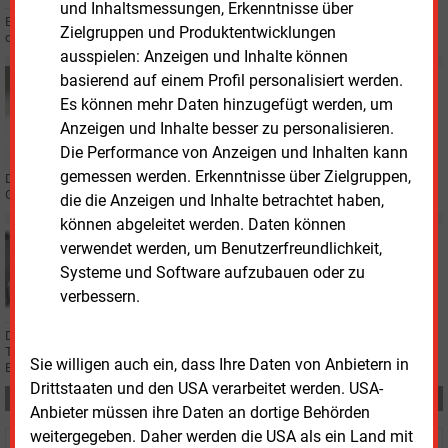
und Inhaltsmessungen, Erkenntnisse über
Beim Energieunternehmen MET übernimmt Sven Wolf den Posten des CEO
Zielgruppen und Produktentwicklungen
der Deutschlandtochter.
ausspielen: Anzeigen und Inhalte können
basierend auf einem Profil personalisiert werden.
Dienstag, 4.02.2025, 12:12
PERSONALIE
Es können mehr Daten hinzugefügt werden, um
KWK-Branchenverband verstärkt Geschäftsstelle
Anzeigen und Inhalte besser zu personalisieren.
Die Performance von Anzeigen und Inhalten kann
gemessen werden. Erkenntnisse über Zielgruppen,
Der Bundesverband Kraft-Wärme-Kopplung (B.KWK) hat seine
Geschäftsstelle mit Julia Schulze verstärkt.
die die Anzeigen und Inhalte betrachtet haben,
können abgeleitet werden. Daten können
Dienstag, 4.02.2025, 11:00
verwendet werden, um Benutzerfreundlichkeit,
PERSONALIE
Systeme und Software aufzubauen oder zu
Führungswechsel bei Compleo und Vaylens
verbessern.
Dr. Björn Dietrich hat zum 1. Februar die Führung der beiden Kostal-
Tochterunternehmen Compleo Charging Solutions und Vaylens übernommen.
Sie willigen auch ein, dass Ihre Daten von Anbietern in
Er folgt auf Jörg Lohr.
Drittstaaten und den USA verarbeitet werden. USA-
Teilen:
Anbieter müssen ihre Daten an dortige Behörden
weitergegeben. Daher werden die USA als ein Land mit