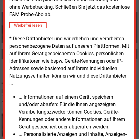
ohne Werbetracking. Schließen Sie jetzt das kostenlose
E&M Probe-Abo ab.
Volker Stephan
+49 (0) 8152 9311 0
Werbefrei lesen
info@energie-und-management.de
* Diese Drittanbieter und wir erheben und verarbeiten
personenbezogene Daten auf unseren Plattformen. Mit
auf Ihrem Gerät gespeicherten Cookies, persönlichen
MEHR ZUM THEMA
Identifikatoren wie bspw. Geräte-Kennungen oder IP-
Donnerstag, 6.02.2025, 15:28
Adressen sowie basierend auf Ihrem individuellen
PERSONALIE
Nutzungsverhalten können wir und diese Drittanbieter
Chefposten bei Stadtwerk im Norden Bayerns zu
...
vergeben
... Informationen auf einem Gerät speichern
Chefsessel in Oberfranken zu vergeben. Die Stadtwerke Rödental sind auf
der Suche nach einer neuen Führungskraft.
und/oder abrufen: Für die Ihnen angezeigten
Verarbeitungszwecke können Cookies, Geräte-
Dienstag, 4.02.2025, 12:37
Kennungen oder andere Informationen auf Ihrem
PERSONALIE
Gerät gespeichert oder abgerufen werden.
MET Germany mit neuem CEO
... Personalisierte Anzeigen und Inhalte, Anzeigen-