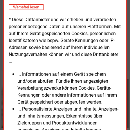
Stromverträgen sinke der Preis auf 35
Cent/kWh.
Werbefrei lesen
Damit wolle das Unternehmen auch Kunden ohne
private Wallbox ein öffentliches Laden zu ähnlichen
* Diese Drittanbieter und wir erheben und verarbeiten
Kosten wie beim Haushaltsstrom ermöglichen.
personenbezogene Daten auf unseren Plattformen. Mit
auf Ihrem Gerät gespeicherten Cookies, persönlichen
Identifikatoren wie bspw. Geräte-Kennungen oder IP-
Freitag, 22.05.2026, 09:05 Uhr
Adressen sowie basierend auf Ihrem individuellen
Davina Spohn
Nutzungsverhalten können wir und diese Drittanbieter
© 2026 Energie & Management GmbH
...
... Informationen auf einem Gerät speichern
und/oder abrufen: Für die Ihnen angezeigten
Davina Spohn
Verarbeitungszwecke können Cookies, Geräte-
+49 (0) 8152 9311 18
Kennungen oder andere Informationen auf Ihrem
d.spohn@energie-und-
Gerät gespeichert oder abgerufen werden.
management.de
... Personalisierte Anzeigen und Inhalte, Anzeigen-
und Inhaltsmessungen, Erkenntnisse über
Zielgruppen und Produktentwicklungen
ausspielen: Anzeigen und Inhalte können