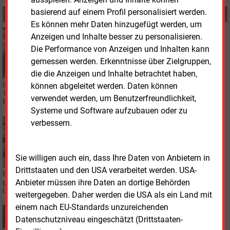
basierend auf einem Profil personalisiert werden.
MEHR ZUM THEMA
Es können mehr Daten hinzugefügt werden, um
Montag, 6.07.2026, 10:15
Anzeigen und Inhalte besser zu personalisieren.
ELEKTROMOBILITÄT
Die Performance von Anzeigen und Inhalten kann
Tübingen baut E-Bus-Ladenetz aus
gemessen werden. Erkenntnisse über Zielgruppen,
die die Anzeigen und Inhalte betrachtet haben,
können abgeleitet werden. Daten können
Das Land Baden-Württemberg fördert den Ausbau der Ladeinfrastruktur für
Tübingens Elektrobusse mit rund 23 Millionen Euro. Bis Ende 2027 sollen 47
verwendet werden, um Benutzerfreundlichkeit,
Busse elektrisch fahren.
Systeme und Software aufzubauen oder zu
verbessern.
Donnerstag, 18.06.2026, 16:04
ELEKTROMOBILITÄT
Bonusprogramm von EnBW macht Laden zwei Cent
günstiger
Sie willigen auch ein, dass Ihre Daten von Anbietern in
Drittstaaten und den USA verarbeitet werden. USA-
Bei EnBW kann der Preis für die kWh Autostrom künftig um zwei Cent
Anbieter müssen ihre Daten an dortige Behörden
günstiger ausfallen. Der Karlsruher Konzern hat ein Bonusprogramm für das
Laden an seinen Säulen aufgelegt.
weitergegeben. Daher werden die USA als ein Land mit
einem nach EU-Standards unzureichenden
Donnerstag, 4.06.2026, 08:14
Datenschutzniveau eingeschätzt (Drittstaaten-
STATISTIK DES TAGES