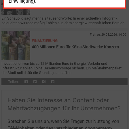
Einwilligung).
Was kosten Elektroautos?
Ein Schaubild sagt mehr als tausend Worte: In einer aktuellen Infografik
beleuchten wir regelmäßig Zahlen aus dem energiewirtschaftlichen Bereich.
Freitag, 29.05.2026, 14:00
FINANZIERUNG
400 Millionen Euro für Kölns Stadtwerke-Konzern
Investitionen von bis zu 12 Milliarden Euro in Energie, Verkehr und
Infrastruktur sollen Kölns Daseinsvorsorge sichern. Ein Maßnahmenpaket
der Stadt soll dafür die Grundlage schaffen.
Teilen:
Haben Sie Interesse an Content oder
Mehrfachzugängen für Ihr Unternehmen?
Sprechen Sie uns an, wenn Sie Fragen zur Nutzung von
E&M-Inhalten oder den verschiedenen Abonnement-