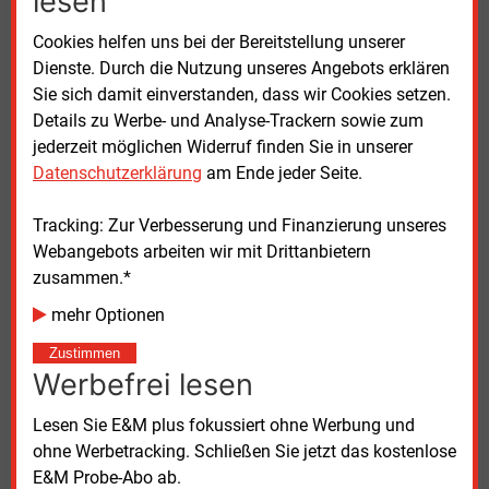
lesen
mehr als 8.000 Schnellladepunkte in Deutschland.
Nach Darstellung des Unternehmens können Fahrer
Cookies helfen uns bei der Bereitstellung unserer
im Durchschnitt alle 50 Kilometer einen
Dienste. Durch die Nutzung unseres Angebots erklären
Schnellladepunkt des sogenannten „HyperNetzes“
Sie sich damit einverstanden, dass wir Cookies setzen.
erreichen. Der Konzern plant laut Mitteilung,
Details zu Werbe- und Analyse-Trackern sowie zum
dauerhaft rund 20
Prozent der benötigten
jederzeit möglichen Widerruf finden Sie in unserer
Schnellladeinfrastruktur in Deutschland
Datenschutzerklärung
am Ende jeder Seite.
bereitzustellen. Dafür setzt EnBW auf einen Ausbau
entlang von Einkaufsstandorten, in Städten und
Tracking: Zur Verbesserung und Finanzierung unseres
entlang von Fernverkehrsrouten.
Webangebots arbeiten wir mit Drittanbietern
zusammen.*
Einheitliche Preise im Fokus
mehr Optionen
Für das öffentliche Laden setzt EnBW nach
Zustimmen
Werbefrei lesen
Unternehmensangaben auf einheitliche Preise
unabhängig von Tageszeit oder Standort. Im Tarif
Lesen Sie E&M plus fokussiert ohne Werbung und
„EnBW mobility+ L“ zahlen Kunden laut Unternehmen
ohne Werbetracking. Schließen Sie jetzt das kostenlose
bei einer monatlichen Grundgebühr von 11,99
Euro
E&M Probe-Abo ab.
ab 39
Cent/kWh. In Kombination mit bestimmten