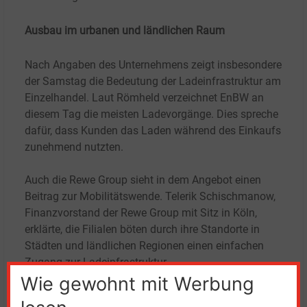
Ausbau im urbanen und ländlichen Raum
Nach Angaben des Unternehmens zeigt insbesondere
der Samstag die Bedeutung der Ladeinfrastruktur am
Einzelhandel. Laut Römheld verzeichnet EnBW an
diesem Tag die meisten Ladevorgänge. Dies spreche
dafür, dass Kunden das Laden während des Einkaufs
zunehmend nutzten.
Auch die Rewe Group sieht in dem Angebot einen
Beitrag zur Mobilitätswende. Telerik Schischmanow,
Finanzvorstand der Rewe Group mit Sitz in Köln,
erklärte, die Filialen böten durch ihre Standorte in
Städten und ländlichen Regionen einen einfachen
Zugang zur Ladeinfrastruktur.
Wie gewohnt mit Werbung
EnBW betreibt nach eigenen Angaben inzwischen