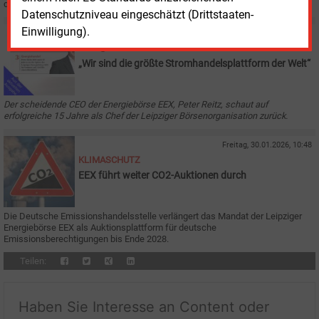
den Erdgas-Spotmarkt. Die Testphase läuft.
Datenschutzniveau eingeschätzt (Drittstaaten-
Einwilligung).
Freitag, 10.04.2026, 09:15
E&M
AUS DER AKTUELLEN AUSGABE
„Wir sind die größte Stromhandelsplattform der Welt“
Der scheidende CEO der Energiebörse EEX, Peter Reitz, schaut auf
erfolgreiche 15 Jahre als Chef der Leipziger Börsenorganisation zurück.
Freitag, 30.01.2026, 10:48
KLIMASCHUTZ
EEX führt weiter CO2-Auktionen durch
Die Deutsche Emissionshandelsstelle verlängert das Mandat der Leipziger
Energiebörse EEX als Auktionsplattform für deutsche
Emissionsberechtigungen bis Ende 2028.
Teilen:
Haben Sie Interesse an Content oder