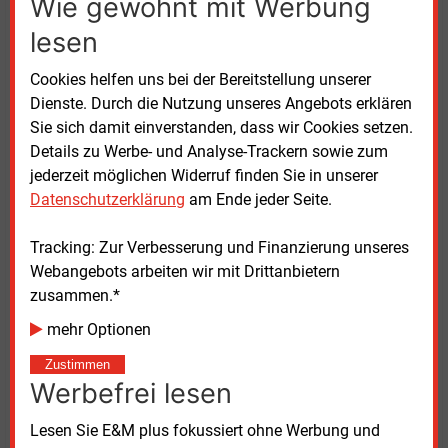
Wie gewohnt mit Werbung
Gebäudewirtschaft stärker in den Emissionshandel
eingebunden.
lesen
Cookies helfen uns bei der Bereitstellung unserer
Mehr als 3.200 Auktionen seit 2010
Dienste. Durch die Nutzung unseres Angebots erklären
Sie sich damit einverstanden, dass wir Cookies setzen.
Für Deutschland ist die Entwicklung insofern auch
Details zu Werbe- und Analyse-Trackern sowie zum
relevant, dass damit auch das Nationale
jederzeit möglichen Widerruf finden Sie in unserer
Emissionshandelssystem (nEHS) für Wärme und
Datenschutzerklärung
am Ende jeder Seite.
Verkehr schrittweise in das europäische EU ETS
2
überführt werden soll. Für die betroffenen
Tracking: Zur Verbesserung und Finanzierung unseres
Marktakteure wird damit der europäische CO2-Markt
Webangebots arbeiten wir mit Drittanbietern
zunehmend zur maßgeblichen Preisreferenz.
zusammen.*
Die EEX arbeitet bereits seit der Einführung des EU-
mehr Optionen
Emissionshandels im Jahr 2005 mit der
Zustimmen
Europäischen Kommission zusammen. Nach
Werbefrei lesen
Angaben der Börse wurden seit Beginn der Auktionen
im Jahr 2010 mehr als 3.200
Emissionsauktionen
Lesen Sie E&M plus fokussiert ohne Werbung und
durchgeführt.