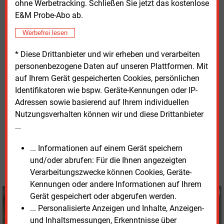
ohne Werbetracking. Schließen Sie jetzt das kostenlose
Mit der Vergabe des CAP4-Mandats stellt die
E&M Probe-Abo ab.
Europäische Kommission die organisatorischen
Werbefrei lesen
Weichen für die nächste Ausbaustufe des
europäischen Emissionshandels.
* Diese Drittanbieter und wir erheben und verarbeiten
personenbezogene Daten auf unseren Plattformen. Mit
Die Details zum Zulassungsprozess für neue
auf Ihrem Gerät gespeicherten Cookies, persönlichen
Teilnehmer und zu den Zeitplänen werden laut EEX
Identifikatoren wie bspw. Geräte-Kennungen oder IP-
zu gegebener Zeit veröffentlicht.
Adressen sowie basierend auf Ihrem individuellen
Nutzungsverhalten können wir und diese Drittanbieter
...
Freitag, 5.06.2026, 15:32 Uhr
Stefan Sagmeister
... Informationen auf einem Gerät speichern
© 2026 Energie & Management GmbH
und/oder abrufen: Für die Ihnen angezeigten
Verarbeitungszwecke können Cookies, Geräte-
Kennungen oder andere Informationen auf Ihrem
Stefan Sagmeister
Gerät gespeichert oder abgerufen werden.
+49 (0) 8152 9311 33
... Personalisierte Anzeigen und Inhalte, Anzeigen-
s.sagmeister@energie-
und Inhaltsmessungen, Erkenntnisse über