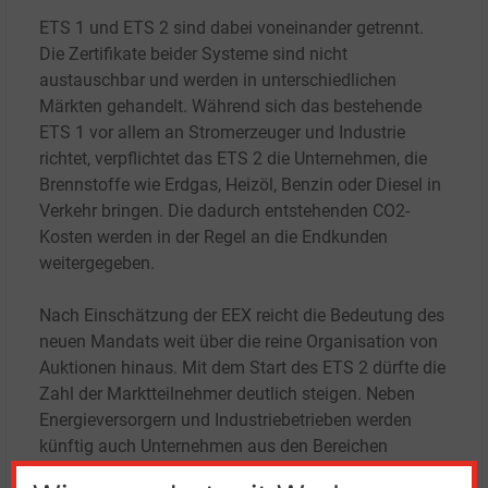
ETS
1 und ETS
2 sind dabei voneinander getrennt.
Die Zertifikate beider Systeme sind nicht
austauschbar und werden in unterschiedlichen
Märkten gehandelt. Während sich das bestehende
ETS
1 vor allem an Stromerzeuger und Industrie
richtet, verpflichtet das ETS
2 die Unternehmen, die
Brennstoffe wie Erdgas, Heizöl, Benzin oder Diesel in
Verkehr bringen. Die dadurch entstehenden CO2-
Kosten werden in der Regel an die Endkunden
weitergegeben.
Nach Einschätzung der EEX reicht die Bedeutung des
neuen Mandats weit über die reine Organisation von
Auktionen hinaus. Mit dem Start des ETS 2 dürfte die
Zahl der Marktteilnehmer deutlich steigen. Neben
Energieversorgern und Industriebetrieben werden
künftig auch Unternehmen aus den Bereichen
Wärmeversorgung, Kraftstoffvertrieb und