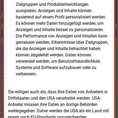
und-management.de
Zielgruppen und Produktentwicklungen
ausspielen: Anzeigen und Inhalte können
basierend auf einem Profil personalisiert werden.
Es können mehr Daten hinzugefügt werden, um
Anzeigen und Inhalte besser zu personalisieren.
MEHR ZUM THEMA
Die Performance von Anzeigen und Inhalten kann
gemessen werden. Erkenntnisse über Zielgruppen,
Freitag, 3.07.2026, 16:27
die die Anzeigen und Inhalte betrachtet haben,
KLIMASCHUTZ
können abgeleitet werden. Daten können
Erste Auktion im nationalen CO2-Handel bringt
Höchstpreis
verwendet werden, um Benutzerfreundlichkeit,
Systeme und Software aufzubauen oder zu
Die Energiebörse EEX in Leipzig hat erstmals Emissionszertifikate im
verbessern.
Rahmen des deutschen nationalen Emissionshandelssystems (nEHS)
versteigert.
Mittwoch, 17.06.2026, 14:11
Sie willigen auch ein, dass Ihre Daten von Anbietern in
GAS
Drittstaaten und den USA verarbeitet werden. USA-
EEX führt neues Handelssystem ein
Anbieter müssen ihre Daten an dortige Behörden
weitergegeben. Daher werden die USA als ein Land mit
Die Leipziger Energiebörse EEX implementiert ein neues Handelssystem für
einem nach EU-Standards unzureichenden