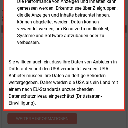
Die Performance von Anzeigen und Inhalten kann
gemessen werden. Erkenntnisse über Zielgruppen,
Nachdem der „übliche Preis“ im vergangenen Jahr auf unter 7 Cent/kWh
die die Anzeigen und Inhalte betrachtet haben,
gerutscht war, steigt dieser für das kommende Quartal wieder auf
10,215 Cent/kWh an.
können abgeleitet werden. Daten können
verwendet werden, um Benutzerfreundlichkeit,
Teilen:
Systeme und Software aufzubauen oder zu
verbessern.
Haben Sie Interesse an Content oder
Mehrfachzugängen für Ihr Unternehmen?
Sie willigen auch ein, dass Ihre Daten von Anbietern in
Sprechen Sie uns an, wenn Sie Fragen zur Nutzung von
Drittstaaten und den USA verarbeitet werden. USA-
E&M-Inhalten oder den verschiedenen Abonnement-
Anbieter müssen ihre Daten an dortige Behörden
Paketen haben.
weitergegeben. Daher werden die USA als ein Land mit
Das E&M-Vertriebsteam freut sich unter Tel. 08152 / 93
einem nach EU-Standards unzureichenden
11-77 oder unter
vertrieb@energie-und-management.de
Datenschutzniveau eingeschätzt (Drittstaaten-
über Ihre Anfrage.
Einwilligung).
WEITERE INFORMATIONEN