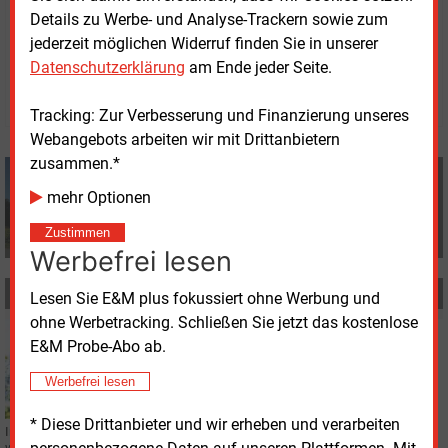
Details zu Werbe- und Analyse-Trackern sowie zum
Freitag, 8.05.2026, 16:49 Uhr
jederzeit möglichen Widerruf finden Sie in unserer
Manfred Fischer
Datenschutzerklärung
am Ende jeder Seite.
© 2026 Energie & Management GmbH
Tracking: Zur Verbesserung und Finanzierung unseres
Webangebots arbeiten wir mit Drittanbietern
zusammen.*
Manfred Fischer
+49 (0) 8152 9311 0
mehr Optionen
info@energie-und-management.de
Zustimmen
Werbefrei lesen
MEHR ZUM THEMA
Lesen Sie E&M plus fokussiert ohne Werbung und
ohne Werbetracking. Schließen Sie jetzt das kostenlose
Dienstag, 9.06.2026, 11:05
E&M Probe-Abo ab.
REGENERATIVE
Erneutes Plus bei der Direktvermarktung
Werbefrei lesen
* Diese Drittanbieter und wir erheben und verarbeiten
In der geförderten Direktvermarktung sind im Juni 441 MW mehr angemeldet
worden als im Vormonat. In der sonstigen Direktvermarktung errechnet sich