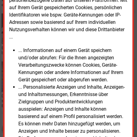
personenbezogene Daten auf unseren Plattformen. Mit
ein Plus von 496 MW.
auf Ihrem Gerät gespeicherten Cookies, persönlichen
Identifikatoren wie bspw. Geräte-Kennungen oder IP-
Montag, 18.05.2026, 08:12
Adressen sowie basierend auf Ihrem individuellen
STATISTIK DES TAGES
Nutzungsverhalten können wir und diese Drittanbieter
Monatlich produzierte Strommenge aus Windkraft
...
Ein Schaubild sagt mehr als tausend Worte: In einer aktuellen Infografik
... Informationen auf einem Gerät speichern
beleuchten wir regelmäßig Zahlen aus dem energiewirtschaftlichen Bereich.
und/oder abrufen: Für die Ihnen angezeigten
Verarbeitungszwecke können Cookies, Geräte-
Mittwoch, 6.05.2026, 15:22
Kennungen oder andere Informationen auf Ihrem
PPA-PREISINDEX
Leichter PPA-Preisrückgang im April 2026
Gerät gespeichert oder abgerufen werden.
... Personalisierte Anzeigen und Inhalte, Anzeigen-
und Inhaltsmessungen, Erkenntnisse über
Die Preiskorridore für marktübliche deutsche Power Purchase Agreements
sind im April 2026 gesunken. Das ergibt der PPA-Preisindex von E&M und
Zielgruppen und Produktentwicklungen
Enervis.
ausspielen: Anzeigen und Inhalte können
basierend auf einem Profil personalisiert werden.
Montag, 13.04.2026, 11:42
Es können mehr Daten hinzugefügt werden, um
KWK
Anzeigen und Inhalte besser zu personalisieren.
KWK-Index über 10 Cent