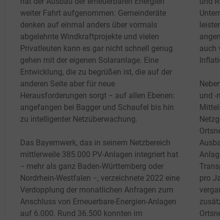
hat der Ausbau der erneuerbaren Energien
und R
weiter Fahrt aufgenommen: Gemeinderäte
Unter
denken auf einmal anders über vormals
leist
abgelehnte Windkraftprojekte und vielen
angem
Privatleuten kann es gar nicht schnell genug
auch 
gehen mit der eigenen Solaranlage.
Eine
Infla
Entwicklung, die zu begrüßen ist, die auf der
anderen Seite aber für neue
Neben
Herausforderungen sorgt − auf allen Ebenen:
und -
angefangen bei Bagger und Schaufel bis hin
Mitte
zu intelligenter Netzüberwachung.
Netzg
Ortsne
Das Bayernwerk, das in seinem Netzbereich
Ausba
mittlerweile 385.000 PV-Anlagen integriert hat
Anlag
− mehr als ganz Baden-Württemberg oder
Trans
Nordrhein-Westfalen −, verzeichnete 2022 eine
pro J
Verdopplung der monatlichen Anfragen zum
verga
Anschluss von Erneuerbare-Energien-Anlagen
zusät
auf 6.000. Rund 36.500 konnten im
Ortsn