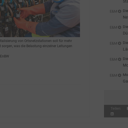
St
Gr
Die
E&M
Ne
Die
E&M
Dü
italisierung von Ortsnetzstationen soll für mehr
Die
E&M
t sorgen, was die Belastung einzelner Leitungen
Lä
Au
: EnBW
Die
E&M
Mo
De
Mon
E&M
Ga
na
Teilen: