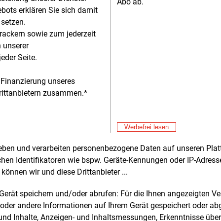
Abo ab.
DE
bots erklären Sie sich damit
n sind innovative Ansätze gefragt, um
He
Mit
E&M
 setzen.
en Netzen voranzukommen. Die Syna
In
rackern sowie zum jederzeit
 Verteilnetzbetreiber der Frankfurter
n unserer
, hat sich unlängst eine Tiefbaufirma
Mit
E&M
eder Seite.
Wi
3 Mitarbeitern zugelegt, um beim
sc
ngsbau schneller zu werden. Einen
Mit
E&M
 Finanzierung unseres
chen Weg haben die Stadtwerke Kelheim
Ko
rittanbietern zusammen.*
itten und vier Tiefbauer eingestellt.
Sä
Mit
E&M
wurden ein Radlader, ein Bagger,
Mi
lplatten, Stampfer und
Werbefrei lesen
ltschneidemaschinen angeschafft. In
Mit
Za
ergangenen Jahren hatte es die
rheben und verarbeiten personenbezogene Daten auf unseren Plat
pannte Marktsituation zunehmend
Mit
chen Identifikatoren wie bspw. Geräte-Kennungen oder IP-Adres
eriger gemacht, Tiefbaufirmen zu
Pw
können wir und diese Drittanbieter ...
mmen.
St
Mit
E&M
m Gerät speichern und/oder abrufen: Für die Ihnen angezeigten 
Oc
rößte Hemmnis beim Netzausbau
oder andere Informationen auf Ihrem Gerät gespeichert oder ab
Cl
n allerdings, da ist sich Kerstin Andreae,
Mit
E&M
n und Inhalte, Anzeigen- und Inhaltsmessungen, Erkenntnisse übe