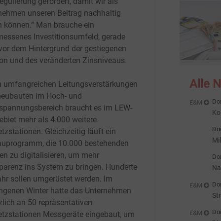
egulierung gefordert, damit wir als
nehmen unseren Beitrag nachhaltig
en können.“ Man brauche ein
essenes Investitionsumfeld, gerade
vor dem Hintergrund der gestiegenen
tion und des veränderten Zinsniveaus.
Alle 
 umfangreichen Leitungsverstärkungen
neubauten im Hoch- und
Don
E&M
lspannungsbereich braucht es im LEW-
Ko
ebiet mehr als 4.000 weitere
ge
Don
tzstationen. Gleichzeitig läuft ein
Mi
uprogramm, die 10.000 bestehenden
st
en zu digitalisieren, um mehr
Don
parenz ins System zu bringen. Hunderte
Na
ahr sollen umgerüstet werden. Im
Don
E&M
ngenen Winter hatte das Unternehmen
St
zlich an 50 repräsentativen
Don
E&M
etzstationen Messgeräte eingebaut, um