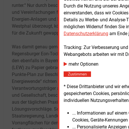
runter.“ Nur durch beschleunigte Verfahren
Durch die Nutzung unseres Ange
Dinge
und Vereinfachungen für Erneuerbare-
einverstanden, dass wir Cookies
bei d
Energien-Anlagen und Netzbetreiber, davon ist
Details zu Werbe- und Analyse-T
GmbH,
Westphal überzeugt, können die Energienetze
möglichen Widerruf finden Sie i
Süwag
für die Zukunft gewappnet sein.
Datenschutzerklärung
am Ende j
mit 2
Leitu
Was damit genau gemeint ist, hat die
Tracking: Zur Verbesserung und
ähnli
Regensburger Eon-Tochter gemeinsam mit
Webangebots arbeiten wir mit D
beschr
den ebenfalls in Bayern tätigen Lechwerken
Dazu 
mehr Optionen
(LEW) zu Papier gebracht. In einem „Zehn-
Rütte
Punkte-Plan zur Beschleunigung der
Zustimmen
Aspha
Energiewende“ richten sie sich an
den v
* Diese Drittanbieter und wir e
Verantwortungsträger aus Politik, Wirtschaft
anges
gespeicherten Cookies, persönli
und Gesellschaft, beschreiben „Hemmnisse
schwi
individuellen Nutzungsverhalten 
aus der täglichen Praxis“ und machen
beko
Lösungsvorschläge. So sollten
... Informationen auf eine
Staatsregierung, Landkreise und Kommunen
Das g
Cookies, Geräte-Kennungen 
Vorrangflächen für den Erneuerbaren-Ausbau
bleibe
... Personalisierte Anzeige