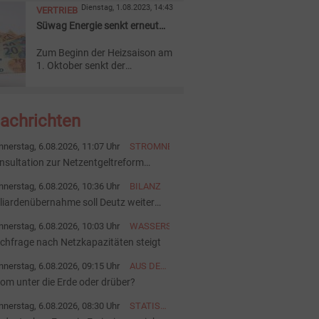
Dienstag, 1.08.2023, 14:43
VERTRIEB
fortgeschrittenen
Planungsstadium befinden,
Süwag Energie senkt erneut
sollen auf die Überholspur.
die Gaspreise
Zum Beginn der Heizsaison am
1. Oktober senkt der
Frankfurter Regionalversorger
Süwag Energie AG seine
Gaspreise.
Nachrichten
nerstag, 6.08.2026, 11:07 Uhr
STROMNETZ
nsultation zur Netzentgeltreform
startet
nerstag, 6.08.2026, 10:36 Uhr
BILANZ
lliardenübernahme soll Deutz weiter
ärken
nerstag, 6.08.2026, 10:03 Uhr
WASSERSTOFF
chfrage nach Netzkapazitäten steigt
nerstag, 6.08.2026, 09:15 Uhr
AUS DER
AKTUELLEN
rom unter die Erde oder drüber?
AUSGABE
nerstag, 6.08.2026, 08:30 Uhr
STATISTIK
DES