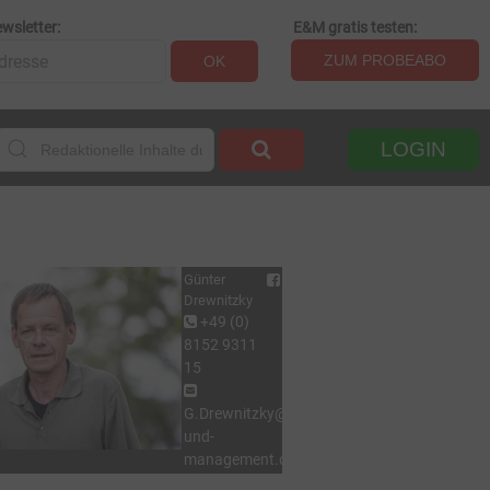
wsletter:
E&M gratis testen:
ZUM PROBEABO
OK
LOGIN
Günter
Drewnitzky
+49 (0)
8152 9311
15
G.Drewnitzky@energie-
und-
management.de