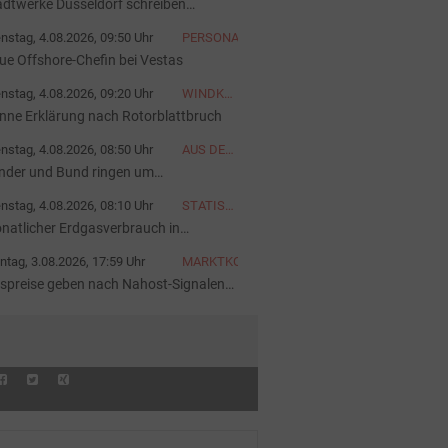
adtwerke Düsseldorf schreiben
oßwärmepumpe aus
nstag, 4.08.2026, 09:50 Uhr
PERSONALIE
ue Offshore-Chefin bei Vestas
nstag, 4.08.2026, 09:20 Uhr
WINDKRAFT
OFFSHORE
nne Erklärung nach Rotorblattbruch
nstag, 4.08.2026, 08:50 Uhr
AUS DER
AKTUELLEN
nder und Bund ringen um
AUSGABE
sschreibungen
nstag, 4.08.2026, 08:10 Uhr
STATISTIK
DES
natlicher Erdgasverbrauch in
TAGES
utschland bis 2026
tag, 3.08.2026, 17:59 Uhr
MARKTKOMMENTAR
spreise geben nach Nahost-Signalen
ch