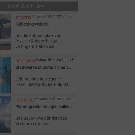
MEHR ZUM THEMA
Mittwoch, 10.04.2024, 14:06
STADTWERKE
Kelheim erweitert
Wärmeversorgung mit
Um die Abhängigkeit von
Pufferspeicher
fossilen Rohstoffen zu
verringern, haben die
Stadtwerke Kelheim ihr
Biomasseheizkraftwerk nun
Freitag, 15.12.2023, 11:13
BETEILIGUNG
um einen Pufferspeicher
Stadtwerke Münster sichern
ergänzt.
sich Mehrheit an Tiefbaufirma
Leitungsbau aus eigener
Hand: Die Stadtwerke Münster
wollen künftig etwa ein Drittel
ihrer Netzarbeiten selbst
Mittwoch, 2.08.2023, 15:12
PHOTOVOLTAIK
erledigen. Dafür übernehmen
sie die Mehrheit an einem
Planungsreife Anlagen sollen
Tiefbaupartner.
auf die Überholspur
Das Bayernwerk ändert das
Verfahren für den
Netzanschluss von PV-
Anlagen: Die, die sich in einem