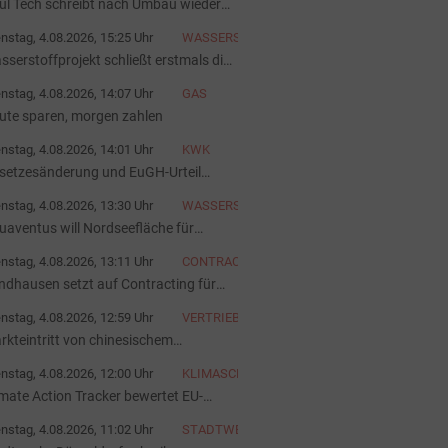
ul Tech schreibt nach Umbau wieder
hwarze Zahlen
nstag, 4.08.2026, 15:25 Uhr
WASSERSTOFFINFRASTRUKTUR
sserstoffprojekt schließt erstmals die
eferkette
nstag, 4.08.2026, 14:07 Uhr
GAS
ute sparen, morgen zahlen
nstag, 4.08.2026, 14:01 Uhr
KWK
setzesänderung und EuGH-Urteil
ärken die KWK
nstag, 4.08.2026, 13:30 Uhr
WASSERSTOFFERZEUGUNG
uaventus will Nordseefläche für
sserstoff erhalten
nstag, 4.08.2026, 13:11 Uhr
CONTRACTING
ndhausen setzt auf Contracting für
n Nahwärmeumbau
nstag, 4.08.2026, 12:59 Uhr
VERTRIEB
rkteintritt von chinesischem
rmepumpenhersteller Fox ESS
nstag, 4.08.2026, 12:00 Uhr
KLIMASCHUTZ
imate Action Tracker bewertet EU-
imapolitik als unzureichend
nstag, 4.08.2026, 11:02 Uhr
STADTWERKE