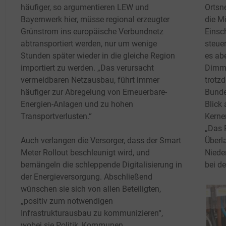
häufiger, so argumentieren LEW und
Ortsne
Bayernwerk hier, müsse regional erzeugter
die M
Grünstrom ins europäische Verbundnetz
Einsc
abtransportiert werden, nur um wenige
steue
Stunden später wieder in die gleiche Region
es abe
importiert zu werden. „Das verursacht
Dimme
vermeidbaren Netzausbau, führt immer
trotz
häufiger zur Abregelung von Erneuerbare-
Bunde
Energien-Anlagen und zu hohen
Blick
Transportverlusten.“
Kerne
„Das 
Auch verlangen die Versorger, dass der Smart
Überl
Meter Rollout beschleunigt wird, und
Niede
bemängeln die schleppende Digitalisierung in
bei de
der Energieversorgung. Abschließend
wünschen sie sich von allen Beteiligten,
„positiv zum notwendigen
Infrastrukturausbau zu kommunizieren“,
wobei sie Politik, Kommunen,