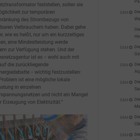
Pa
tztransformator feststellen, sollen sie
sc
öglichkeit zur temporären
Die
E&M
Wa
hränkung des Strombezugs von
Li
rbaren Verbrauchern haben. Dabei gehe
Die
r, wie es heißt, nur um ein kurzzeitiges
He
n, eine Mindestleistung werde
Die
E&M
dem zur Verfügung stehen. Und der
Ge
snetzagentur ist es − wohl auch mit
st
 auf die zurückliegende
Die
E&M
Aq
nergiedebatte − wichtig festzustellen:
Wa
Problem ist eine mögliche lokale
Die
E&M
astung in einzelnen
Sa
rspannungsnetzen und nicht ein Mangel
de
Die
E&M
r Erzeugung von Elektrizität.“
Ma
Wä
Die
E&M
Cl
Kl
Die
E&M