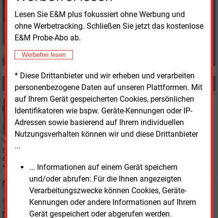
+49 (0) 8152 9311 33
s.sagmeister@energie-
Lesen Sie E&M plus fokussiert ohne Werbung und
und-management.de
ohne Werbetracking. Schließen Sie jetzt das kostenlose
E&M Probe-Abo ab.
Werbefrei lesen
* Diese Drittanbieter und wir erheben und verarbeiten
MEHR ZUM THEMA
personenbezogene Daten auf unseren Plattformen. Mit
auf Ihrem Gerät gespeicherten Cookies, persönlichen
Dienstag, 31.03.2026, 14:11
Identifikatoren wie bspw. Geräte-Kennungen oder IP-
BILANZ
Adressen sowie basierend auf Ihrem individuellen
Gelsenwasser AG mit stabilem Ergebnis
Nutzungsverhalten können wir und diese Drittanbieter
...
Die Gelsenwasser AG hat im vergangenen Geschäftsjahr ein stabiles
Ergebnis erwirtschaftet, unter anderem wegen des Netzgeschäftes. Der
... Informationen auf einem Gerät speichern
Konzern strukturiert seine Geschäftsfelder neu.
und/oder abrufen: Für die Ihnen angezeigten
Montag, 24.11.2025, 11:50
Verarbeitungszwecke können Cookies, Geräte-
E&M
PERSONALIE
Kennungen oder andere Informationen auf Ihrem
Neue Vorständin bei Enni in Moers
Gerät gespeichert oder abgerufen werden.