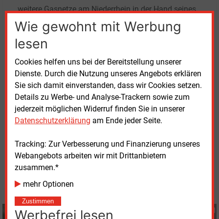
weitere Gasnetze am Niederrhein in der Hand seines
Unternehmens vorstellen. Wie es weiter heißt, wollen
Wie gewohnt mit Werbung
Gelsenwasser und Enni „nach dem jetzigen Schritt
lesen
ihre Partnerschaft noch weiter ausbauen“.
Cookies helfen uns bei der Bereitstellung unserer
Die Gelsenwasser AG in Gelsenkirchen ist eines der
Dienste. Durch die Nutzung unseres Angebots erklären
größten deutschen Versorgungsunternehmen für
Sie sich damit einverstanden, dass wir Cookies setzen.
Strom, Erdgas, Wärme, Wasser und Abwasser. Das
Details zu Werbe- und Analyse-Trackern sowie zum
Unternehmen befindet sich mehrheitlich im Besitz der
jederzeit möglichen Widerruf finden Sie in unserer
Städte Dortmund und Bochum.
Datenschutzerklärung
am Ende jeder Seite.
Tracking: Zur Verbesserung und Finanzierung unseres
Donnerstag, 28.08.2025, 13:25 Uhr
Stefan Sagmeister
Webangebots arbeiten wir mit Drittanbietern
zusammen.*
© 2026 Energie & Management GmbH
mehr Optionen
Zustimmen
Stefan Sagmeister
Werbefrei lesen