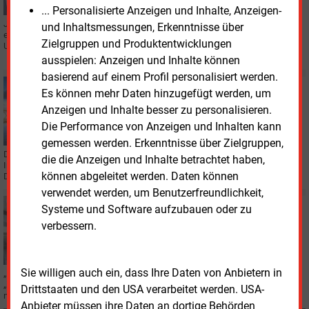
... Personalisierte Anzeigen und Inhalte, Anzeigen-
Julia Kaufmann tritt als Vorständin bei der Enni Stadt & Service Niederrhein
und Inhaltsmessungen, Erkenntnisse über
ein und wird zugleich Geschäftsführerin der Energietochter Enni Energie &
Zielgruppen und Produktentwicklungen
Umwelt Niederrhein.
ausspielen: Anzeigen und Inhalte können
basierend auf einem Profil personalisiert werden.
Montag, 1.09.2025, 15:10
Es können mehr Daten hinzugefügt werden, um
GAS
Anzeigen und Inhalte besser zu personalisieren.
Grünes Licht für Erdgasförderung vor Borkum
Die Performance von Anzeigen und Inhalten kann
gemessen werden. Erkenntnisse über Zielgruppen,
Der niederländische Energiekonzern One-Dyas darf in der Nordsee vor der
die die Anzeigen und Inhalte betrachtet haben,
Insel Borkum nun auch auf deutschem Hoheitsgebiet nach Erdgas bohren.
können abgeleitet werden. Daten können
Doch der Streit ist noch nicht zu Ende.
verwendet werden, um Benutzerfreundlichkeit,
Montag, 2.12.2024, 15:57
Systeme und Software aufzubauen oder zu
PERSONALIE
verbessern.
Die Ära Stefan Krämer bei der Enni endet an Silvester
2025
Sie willigen auch ein, dass Ihre Daten von Anbietern in
„Irgendwann muss ich loslassen können.“ Für Stefan Krämer steht
„irgendwann“ fest: An Silvester 2025 nimmt der Geschäftsführer des
Drittstaaten und den USA verarbeitet werden. USA-
niederrheinischen Energieversorgers Enni seinen Hut.
Anbieter müssen ihre Daten an dortige Behörden