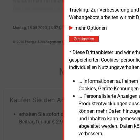
weitaus mehr für eine wirksame Eindämmung
eignen sich Deutschland und Großbritannien
des Klimawandels im Heizungssektor tun
beson
Tracking: Zur Verbesserung und
Webangebots arbeiten wir mit D
mehr Optionen
Montag, 18.05.2020, 14:07 Uhr
Peter Koller
Zustimmen
© 2026 Energie & Management GmbH
* Diese Drittanbieter und wir e
gespeicherten Cookies, persönli
individuellen Nutzungsverhalten 
Möchten Sie dies
... Informationen auf eine
Cookies, Geräte-Kennungen 
... Personalisierte Anzeige
Kaufen Sie den Artikel
Te
Produktentwicklungen ausspi
un
können mehr Daten hinzugef
erhalten Sie sofort diesen redaktionellen
und Inhalten kann gemessen 
Beitrag für nur €
2.98
abgeleitet werden. Daten k
verbessern.