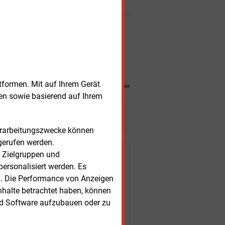
verbinden, haben die Berliner
Energietage begonnen, wegen
der Corona-Pandemie per
Nachrichten
Videokonferenz.
nerstag, 6.08.2026, 16:39 Uhr
MARKTKOMMENTAR
tze und LNG-Sorgen treiben Preise
tformen. Mit auf Ihrem Gerät
sen sowie basierend auf Ihrem
esen?
Verarbeitungszwecke können
gerufen werden.
r Zielgruppen und
r Kunden
ersonalisiert werden. Es
n. Die Performance von Anzeigen
nhalte betrachtet haben, können
nd Software aufzubauen oder zu