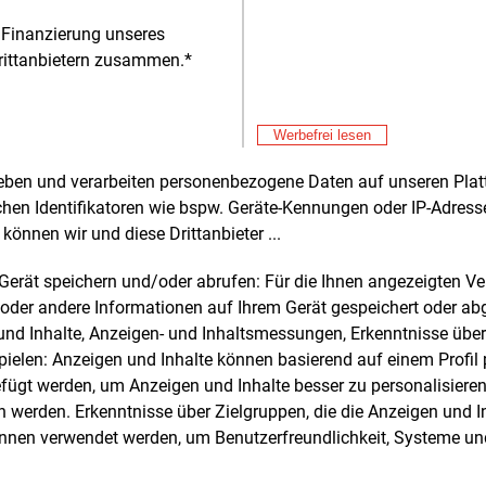
ders
 Finanzierung unseres
rittanbietern zusammen.*
Alle 
Don
E&M
Werbefrei lesen
Hi
rheben und verarbeiten personenbezogene Daten auf unseren Plat
chen Identifikatoren wie bspw. Geräte-Kennungen oder IP-Adres
können wir und diese Drittanbieter ...
e und weitere Nachrichten l
m Gerät speichern und/oder abrufen: Für die Ihnen angezeigten 
oder andere Informationen auf Ihrem Gerät gespeichert oder ab
n und Inhalte, Anzeigen- und Inhaltsmessungen, Erkenntnisse übe
E&M
sten Sie
kostenlos
Login fü
elen: Anzeigen und Inhalte können basierend auf einem Profil p
d unverbindlich
ügt werden, um Anzeigen und Inhalte besser zu personalisiere
werden. Erkenntnisse über Zielgruppen, die die Anzeigen und I
Zwei Wochen kostenfreier Zugang
önnen verwendet werden, um Benutzerfreundlichkeit, Systeme u
Zugang auf stündlich aktualisierte
Nachrichten mit Prognose- und