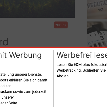
zurück
rd
mit Werbung
Werbefrei les
Lesen Sie E&M plus fokussie
e Wärmeerzeugung eine große
Werbetracking. Schließen Sie 
tstellung unserer Dienste.
land noch Großbritannien machen
Abo ab.
bots erklären Sie sich damit
 setzen.
rackern sowie zum jederzeit
n unserer
eder Seite.