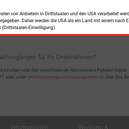
Marktdaten
+ einmal täglich E&M daily
 Daten von Anbietern in Drittstaaten und den USA verarbeitet we
+ zwei Ausgaben der Zeitung E&M
ergegeben. Daher werden die USA als ein Land mit einem nach 
ohne automatische Verlängerung
(Drittstaaten-Einwilligung).
JETZT KOSTENLOS TESTEN
LOGIN
fachzugängen für Ihr Unternehmen?
M-Inhalten oder den verschiedenen Abonnement-Paketen haben.
-77 oder unter
vertrieb@energie-und-management.de
über Ihre An
Informationen
Werbung &