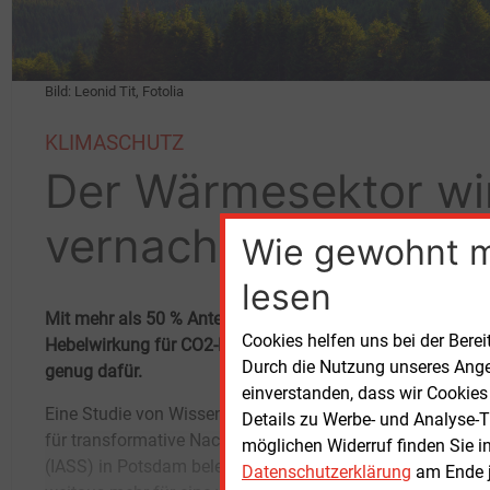
Bild: Leonid Tit, Fotolia
KLIMASCHUTZ
Der Wärmesektor wi
vernachlässigt
Wie gewohnt 
lesen
Mit mehr als 50
% Anteil am Endenergieverbrauch hat di
Cookies helfen uns bei der Berei
Hebelwirkung für CO2-Einsparungen. Aber weder Deutsch
Durch die Nutzung unseres Ange
genug dafür.
einverstanden, dass wir Cookies
Eine Studie von Wissenschaftlern des Instituts
müssten.„Da sie die beiden größten
Details zu Werbe- und Analyse-T
für transformative Nachhaltigkeitsforschung
Volkswirtschaften in Europa sind und einen
möglichen Widerruf finden Sie i
(IASS) in Potsdam belegt, dass beide Länder
weitgehend ähnlichen Wärmebedarf haben,
Datenschutzerklärung
am Ende j