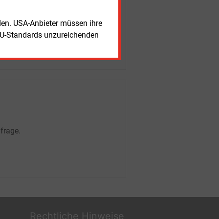
rden. USA-Anbieter müssen ihre
EU-Standards unzureichenden
frage.
Rechtliche Hinweise