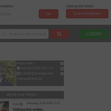
wsletter:
E&M gratis testen:
ZUM PROBEABO
OK
LOGIN
Peter Koller
+49 (0) 8152 9311 21
p.koller@energie-und-
management.de
MEHR ZUM THEMA
Dienstag, 16.06.2020, 11:31
E&M
Verbraucher wollen
STROM