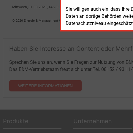
Mittwoch, 31.03.2021, 14:20 Uhr
Sie willigen auch ein, dass Ihre
G�nter Drewnitzky
Daten an dortige Behörden weit
© 2026 Energie & Management GmbH
Datenschutzniveau eingeschätzt 
Haben Sie Interesse an Content oder Mehr
Sprechen Sie uns an, wenn Sie Fragen zur Nutzung von E&
Das E&M-Vertriebsteam freut sich unter Tel. 08152 / 93 11
WEITERE INFORMATIONEN
Produkte
Unternehmen