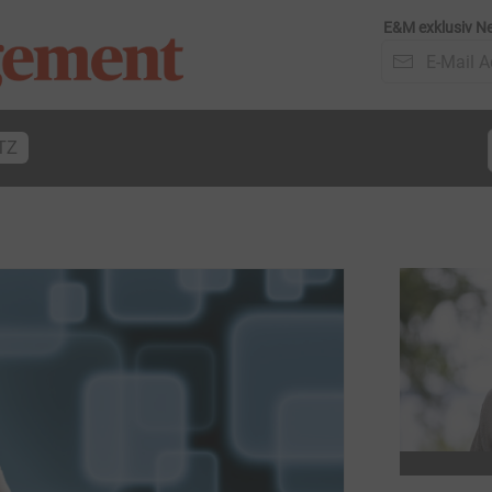
E&M exklusiv Ne
TZ