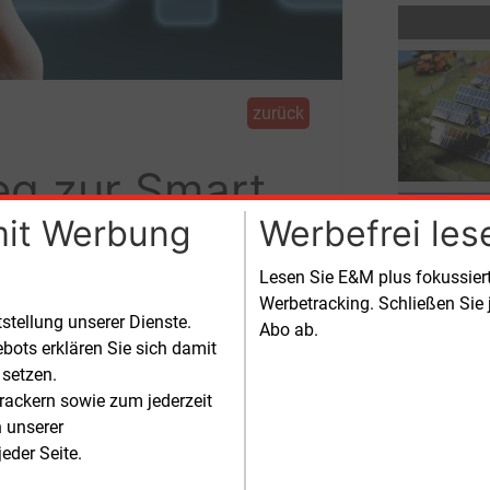
zurück
eg zur Smart
mit Werbung
Werbefrei les
Lesen Sie E&M plus fokussie
Werbetracking. Schließen Sie 
Netzes abgeschlossen. Im Bereich der
tstellung unserer Dienste.
Abo ab.
bots erklären Sie sich damit
 setzen.
n, erhöht sich auch die Menge der
rackern sowie zum jederzeit
ole in der Luft. Die Sensoren warnen ab
n unserer
 bestimmten Messwert, so dass
eder Seite.
end gelüftet werden kann. Gleichzeitig