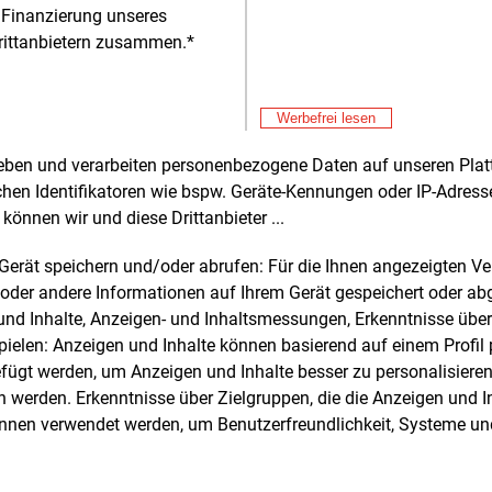
n die Messdaten gesammelt und
 Finanzierung unseres
wertet, so dass Lüftungspläne erstellt
rittanbietern zusammen.*
n können.
men mit dem Umweltbetrieb Bielefeld
Werbefrei lesen
 die Stadtwerke an der Promenade der
enburg seit einigen Monaten Sensoren
rheben und verarbeiten personenbezogene Daten auf unseren Plat
Alle 
ie Grünflächenüberwachung im Einsatz.
chen Identifikatoren wie bspw. Geräte-Kennungen oder IP-Adres
Fre
efern Informationen über die
E&M
können wir und diese Drittanbieter ...
So
affenheit des Bodens.
Au
serungspläne können auf diese Weise
m Gerät speichern und/oder abrufen: Für die Ihnen angezeigten 
Fre
E&M
iert werden.
oder andere Informationen auf Ihrem Gerät gespeichert oder ab
Ce
n und Inhalte, Anzeigen- und Inhaltsmessungen, Erkenntnisse übe
Ni
Fre
E&M
die Energieflüsse in Trafostationen des
elen: Anzeigen und Inhalte können basierend auf einem Profil p
En
netzes werden überwacht. Rund
ügt werden, um Anzeigen und Inhalte besser zu personalisiere
de
Fre
00 Euro hat der Versorger in den Aufbau
werden. Erkenntnisse über Zielgruppen, die die Anzeigen und I
E&M
Hi
orawan-Netzes investiert.
önnen verwendet werden, um Benutzerfreundlichkeit, Systeme u
we
Fre
We