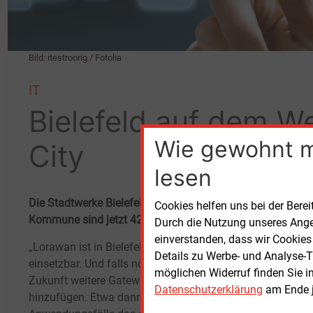
Bild: itestroorig / Fotolia
IT
Bielefeld auf dem W
Wie gewohnt 
City
lesen
Die Stadtwerke Bielefeld haben den Ausbau des Lorawan-
Cookies helfen uns bei der Berei
Kommune sind jetzt 42 Gateways in Betrieb.
Durch die Nutzung unseres Ange
einverstanden, dass wir Cookies
„Lorawan ist in Bielefeld nun flächendeckend
sie a
Details zu Werbe- und Analyse-T
einsetzbar. Und falls nötig, können wir in
Aeros
möglichen Widerruf finden Sie i
Zukunft weitere Gateways bedarfsorientiert
einem
Datenschutzerklärung
am Ende j
hinzufügen. Etwa dann, wenn neue
umgeh