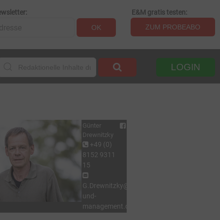
wsletter:
E&M gratis testen:
ZUM PROBEABO
OK
LOGIN
Günter
Drewnitzky
+49 (0)
8152 9311
15
G.Drewnitzky@energie-
und-
management.de