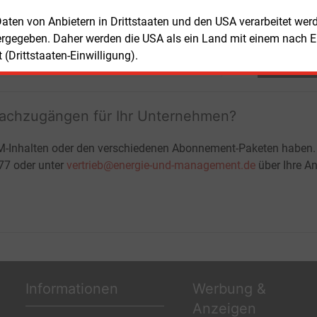
 Daten von Anbietern in Drittstaaten und den USA verarbeitet we
ergegeben. Daher werden die USA als ein Land mit einem nach 
(Drittstaaten-Einwilligung).
Teilen:
fachzugängen für Ihr Unternehmen?
M-Inhalten oder den verschiedenen Abonnement-Paketen haben.
-77 oder unter
vertrieb@energie-und-management.de
über Ihre An
Informationen
Werbung &
Anzeigen