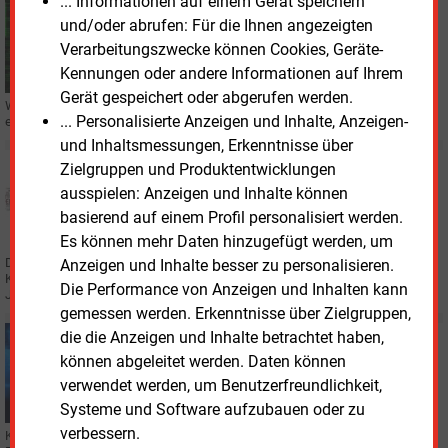
... Informationen auf einem Gerät speichern
Dienstag, 4.05.2021, 14:08
und/oder abrufen: Für die Ihnen angezeigten
IT
Verarbeitungszwecke können Cookies, Geräte-
Teambildung statt Teamviewer
Kennungen oder andere Informationen auf Ihrem
Gerät gespeichert oder abgerufen werden.
Wie digital wird die Arbeitswelt nach Corona sein? Um diese Frage kreiste
... Personalisierte Anzeigen und Inhalte, Anzeigen-
eine Diskussionsrunde beim digitalen "Führungstreffen Energie".
und Inhaltsmessungen, Erkenntnisse über
Montag, 12.04.2021, 08:42
Zielgruppen und Produktentwicklungen
KWK
ausspielen: Anzeigen und Inhalte können
"Wir geben dem Wärmespeicher eine aktive Rolle"
basierend auf einem Profil personalisiert werden.
Es können mehr Daten hinzugefügt werden, um
Den Wärmespeicher sieht VK Energie als Schlüssel zur Flexibilisierung der
Anzeigen und Inhalte besser zu personalisieren.
KWK. Wie er dafür intelligent gemacht wird, erläutert Geschäftsführer
Die Performance von Anzeigen und Inhalten kann
Johannes Jungwirth.
gemessen werden. Erkenntnisse über Zielgruppen,
die die Anzeigen und Inhalte betrachtet haben,
Freitag, 12.03.2021, 14:14
IT
können abgeleitet werden. Daten können
Warum bei der KI weniger oft mehr ist
verwendet werden, um Benutzerfreundlichkeit,
Systeme und Software aufzubauen oder zu
verbessern.
Künstliche Intelligenz kommt in immer mehr Anwendungen auch in der