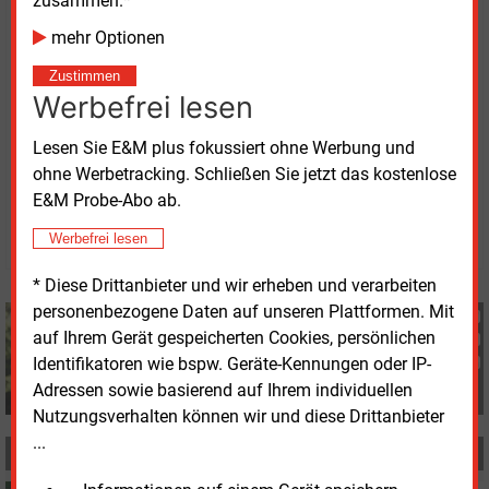
zusammen.*
Website der EU-Kommission heruntergeladen werden.
mehr Optionen
Die BDEW-Publikation
„Künstliche Intelligenz für die
Energiewirtschaft“
ist auf der Internetseite des
Zustimmen
Werbefrei lesen
Verbandes verfügbar.
Lesen Sie E&M plus fokussiert ohne Werbung und
ohne Werbetracking. Schließen Sie jetzt das kostenlose
Donnerstag, 22.04.2021, 10:52 Uhr
Peter Koller
E&M Probe-Abo ab.
© 2026 Energie & Management GmbH
Werbefrei lesen
* Diese Drittanbieter und wir erheben und verarbeiten
personenbezogene Daten auf unseren Plattformen. Mit
Peter Koller
auf Ihrem Gerät gespeicherten Cookies, persönlichen
+49 (0) 8152 9311 21
Identifikatoren wie bspw. Geräte-Kennungen oder IP-
p.koller@energie-und-management.de
Adressen sowie basierend auf Ihrem individuellen
Nutzungsverhalten können wir und diese Drittanbieter
...
MEHR ZUM THEMA