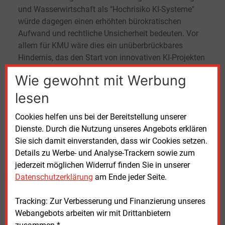
und Wasserwirtschaft als "Hochrisiko KI-Systeme"
würde dagegen einen erhöhten bürokratischen
Aufwand und rechtliche Unsicherheit bedeuten. Vor
allem für KMU wäre dies ein unüberbrückbares
Hindernis, das den Start von innovativen KI-Projekten
ausbremsen würde. Es besteht die Gefahr, dass viele
Wie gewohnt mit Werbung
sinnvolle Anwendungsfälle nicht umgesetzt würden
und das große Potenzial im Energie- und
lesen
Wassersektor nicht genutzt würde.
Cookies helfen uns bei der Bereitstellung unserer
Hinzu kommt, dass die Technologie künstliche
Dienste. Durch die Nutzung unseres Angebots erklären
Intelligenz nicht abschließend abgegrenzt werden
Sie sich damit einverstanden, dass wir Cookies setzen.
kann, sodass für viele Anwendungen zum
Beispiel
im
Details zu Werbe- und Analyse-Trackern sowie zum
Bereich der Automatisierung erhebliche Unsicherheit
jederzeit möglichen Widerruf finden Sie in unserer
entstehen würde in Hinblick darauf, welche
Datenschutzerklärung
am Ende jeder Seite.
Anforderungen jeweils zu erfüllen sind.
Tracking: Zur Verbesserung und Finanzierung unseres
Das "
Proposal for a Regulation on a European
Webangebots arbeiten wir mit Drittanbietern
approach for Artificial Intelligence
" kann von der