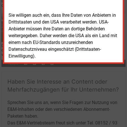
Energiebranche zum Einsatz. Den hohen Energieverbrauch von KI will die TU
Graz mit einem neuen Algorithmus deckeln.
Sie willigen auch ein, dass Ihre Daten von Anbietern in
Dienstag, 9.02.2021, 11:40
Drittstaaten und den USA verarbeitet werden. USA-
STROMNETZ
Anbieter müssen ihre Daten an dortige Behörden
Mehr Sicherheit durch künstliche Intelligenz
weitergegeben. Daher werden die USA als ein Land mit
einem nach EU-Standards unzureichenden
Der Energiekonzern Eon und das Software-Haus "eSmart Systems" wollen
Datenschutzniveau eingeschätzt (Drittstaaten-
die Inspektion von Stromleitungen mithilfe künstlicher Intelligenz
vereinfachen.
Einwilligung).
Teilen:
Haben Sie Interesse an Content oder
Mehrfachzugängen für Ihr Unternehmen?
Sprechen Sie uns an, wenn Sie Fragen zur Nutzung von
E&M-Inhalten oder den verschiedenen Abonnement-
Paketen haben.
Das E&M-Vertriebsteam freut sich unter Tel. 08152 / 93