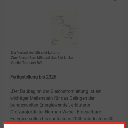
Der Verlauf der Ultranet-Leitung -
Zum Vergrößern bitte auf das Bild klicken
Quelle: Transnet BW
Fertigstellung bis 2026
„Der Baubeginn der Gleichstromleitung ist ein
wichtiger Meilenstein für das Gelingen der
bundesweiten Energiewende“, erläuterte
Großprojektleiter Norman Weber. Erneuerbare
Energien sollen bis spätestens 2030 mindestens 80
Prozent der Stromversorgung in Deutschland decken.