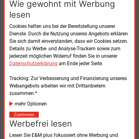
Wie gewohnt mit Werbung
„Um dieses Ziel zu erreichen, brauchen wir zeitnah
zuverlässige und belastbare
lesen
Übertragungskapazitäten, die die Energiewende in
Cookies helfen uns bei der Bereitstellung unserer
Deutschland weiter voranbringen“, wovon Ultranet ein
Dienste. Durch die Nutzung unseres Angebots erklären
Baustein werde, so Weber weiter.
Sie sich damit einverstanden, dass wir Cookies setzen.
Details zu Werbe- und Analyse-Trackern sowie zum
Nach Erteilung der Genehmigung durch die
jederzeit möglichen Widerruf finden Sie in unserer
Bundesnetzagentur im August 2023 wurde bereits im
Datenschutzerklärung
am Ende jeder Seite.
vergangenen Jahr mit der Sicherung der für den Bau
der Freileitung vorübergehend benötigten Flächen
Tracking: Zur Verbesserung und Finanzierung unseres
begonnen, um die frühzeitige Umsiedlung
Webangebots arbeiten wir mit Drittanbietern
geschützter Tierarten sowie der Errichtung von
zusammen.*
Amphibien- und Reptilienschutzzäunen
sicherzustellen.
mehr Optionen
Zustimmen
Außerdem wurden Baustellenflächen und Zufahrten
Werbefrei lesen
eingerichtet und mit den Gründungsarbeiten für die
neuen Masten im Bereich zwischen Mannheim-
Lesen Sie E&M plus fokussiert ohne Werbung und
Wallstadt und Heidelberg-Neurott gestartet. Für den