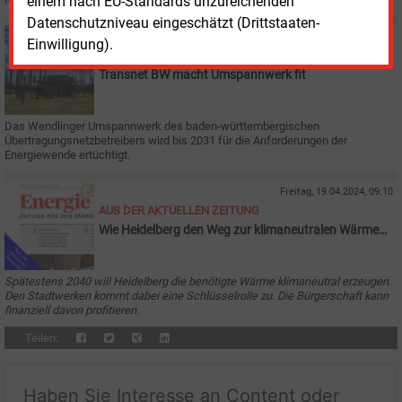
einem nach EU-Standards unzureichenden
Datenschutzniveau eingeschätzt (Drittstaaten-
Montag, 22.04.2024, 15:52
Einwilligung).
STROMNETZ
Transnet BW macht Umspannwerk fit
Das Wendlinger Umspannwerk des baden-württembergischen
Übertragungsnetzbetreibers wird bis 2031 für die Anforderungen der
Energiewende ertüchtigt.
Freitag, 19.04.2024, 09:10
AUS DER AKTUELLEN ZEITUNG
Wie Heidelberg den Weg zur klimaneutralen Wärme
geht
Spätestens 2040 will Heidelberg die benötigte Wärme klimaneutral erzeugen.
Den Stadtwerken kommt dabei eine Schlüsselrolle zu. Die Bürgerschaft kann
finanziell davon profitieren.
Teilen:
Haben Sie Interesse an Content oder