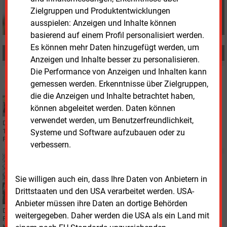
Zielgruppen und Produktentwicklungen
ausspielen: Anzeigen und Inhalte können
basierend auf einem Profil personalisiert werden.
Es können mehr Daten hinzugefügt werden, um
MEHR ZUM THEMA
Anzeigen und Inhalte besser zu personalisieren.
Die Performance von Anzeigen und Inhalten kann
Dienstag, 20.08.2024, 16:09
gemessen werden. Erkenntnisse über Zielgruppen,
STROMNETZ
Milliardenaufträge fürs Vergraben von HGÜ-
die die Anzeigen und Inhalte betrachtet haben,
Leitungen
können abgeleitet werden. Daten können
verwendet werden, um Benutzerfreundlichkeit,
Der Übertragungsnetzbetreiber Amprion hat Tiefbau-Leistungen für mehr als
1.300 Kilometer Erdkabel-Trasse vergeben. Es geht um die Gleichstrom-
Systeme und Software aufzubauen oder zu
Projekte Korridor B und Rhein-Main-Link.
verbessern.
Donnerstag, 13.06.2024, 15:22
STROMNETZ
Sie willigen auch ein, dass Ihre Daten von Anbietern in
Ultranet kann weitergebaut werden
Drittstaaten und den USA verarbeitet werden. USA-
Anbieter müssen ihre Daten an dortige Behörden
Das Bundesverwaltungsgericht hat erstmals über einen
weitergegeben. Daher werden die USA als ein Land mit
Planfeststellungsbeschluss der Bundesnetzagentur entschieden und die
Klagen abgewiesen. Es geht um die Ultranet-Stromtrasse.