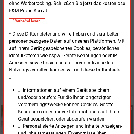
ohne Werbetracking. Schließen Sie jetzt das kostenlose
Freileitungsbau hat Transnet BW die
E&M Probe-Abo ab.
Generalunternehmen Eqos Energie und LTB
Leitungsbau beauftragt. Alle Abschnitte sollen bis
Werbefrei lesen
Ende 2026 fertiggestellt sein.
* Diese Drittanbieter und wir erheben und verarbeiten
personenbezogene Daten auf unseren Plattformen. Mit
Weitere
Informationen zu Ultranet
stehen im Internet
auf Ihrem Gerät gespeicherten Cookies, persönlichen
bereit.
Identifikatoren wie bspw. Geräte-Kennungen oder IP-
Adressen sowie basierend auf Ihrem individuellen
Mittwoch, 21.02.2024, 13:42 Uhr
Nutzungsverhalten können wir und diese Drittanbieter
Susanne Harmsen
...
© 2026 Energie & Management GmbH
... Informationen auf einem Gerät speichern
und/oder abrufen: Für die Ihnen angezeigten
Verarbeitungszwecke können Cookies, Geräte-
Susanne Harmsen
Kennungen oder andere Informationen auf Ihrem
+49 (0) 151 28207503
Gerät gespeichert oder abgerufen werden.
s.harmsen@energie-
... Personalisierte Anzeigen und Inhalte, Anzeigen-
und-management.de
und Inhaltsmessungen, Erkenntnisse über