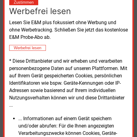
Zustimmen
Werbefrei lesen
Lesen Sie E&M plus fokussiert ohne Werbung und
ohne Werbetracking. Schließen Sie jetzt das kostenlose
E&M Probe-Abo ab.
Vor dem Schloss Münster, das heute Teil der Uni Münster ist, von
links:
Werbefrei lesen
Prof. André Coners (Ercis, Fachhochschule Südwestfalen),
Prof. Jan vom Brocke (Direktor Institut für Wirtschaftsinformatik und
Direktor Ercis, Universität Münster), Michael Räckers (Geschäftsführer
* Diese Drittanbieter und wir erheben und verarbeiten
Institut für Wirtschaftsinformatik, Universität Münster), Max
personenbezogene Daten auf unseren Plattformen. Mit
Aberman (Projektleiter „Future of Utilities Lab“, Enervie), Seung-Min
auf Ihrem Gerät gespeicherten Cookies, persönlichen
Shin (Kaufmännischer Leiter, Enervie), Erik Höhne
(Vorstandssprecher Enervie), Frank Gäfgen (Geschäftsführer
Identifikatoren wie bspw. Geräte-Kennungen oder IP-
Stadtwerke Münster), Sebastian Jurczyk (Vorsitzender der
Adressen sowie basierend auf Ihrem individuellen
Geschäftsführung Stadtwerke Münster) und Peter Knoll (Projektleiter
Nutzungsverhalten können wir und diese Drittanbieter
„Future of Utilities Lab“, Stadtwerke Münster).
Quelle: Stadtwerke Münster
...
... Informationen auf einem Gerät speichern
Mittwoch, 1.04.2026, 09:11 Uhr
und/oder abrufen: Für die Ihnen angezeigten
G�nter Drewnitzky
Verarbeitungszwecke können Cookies, Geräte-