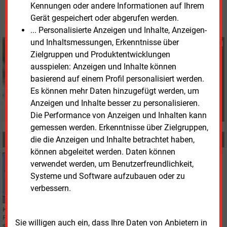
© 2026 Energie & Management GmbH
Kennungen oder andere Informationen auf Ihrem
Gerät gespeichert oder abgerufen werden.
... Personalisierte Anzeigen und Inhalte, Anzeigen-
und Inhaltsmessungen, Erkenntnisse über
Günter Drewnitzky
Zielgruppen und Produktentwicklungen
+49 (0) 8152 9311 15
ausspielen: Anzeigen und Inhalte können
G.Drewnitzky@energie-
und-management.de
basierend auf einem Profil personalisiert werden.
Es können mehr Daten hinzugefügt werden, um
Anzeigen und Inhalte besser zu personalisieren.
Die Performance von Anzeigen und Inhalten kann
gemessen werden. Erkenntnisse über Zielgruppen,
die die Anzeigen und Inhalte betrachtet haben,
MEHR ZUM THEMA
können abgeleitet werden. Daten können
Donnerstag, 30.04.2026, 15:45
verwendet werden, um Benutzerfreundlichkeit,
IT
Systeme und Software aufzubauen oder zu
Milliardengeschäft Rechenzentren
verbessern.
Künstliche Intelligenz braucht eine Menge Energie. Der Stromverbrauch von
Rechenzentren könnte sich in den kommenden zehn Jahren verdreifachen,
Sie willigen auch ein, dass Ihre Daten von Anbietern in
so Bloomberg-NEF-Analyst Leonard Quong.