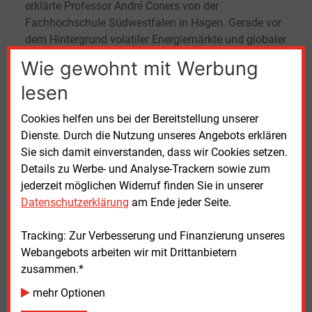
erklärte Professor André Coners von der
Fachhochschule Südwestfalen in Hagen. Gerade vor
dem Hintergrund volatiler Energiemärkte und globaler
Krisen sei das eine große Aufgabe.
Wie gewohnt mit Werbung
lesen
„Künstliche Intelligenz bietet viel Potenzial für die
Energiewirtschaft. Gemeinsam werden wir diese
Cookies helfen uns bei der Bereitstellung unserer
Technologien gezielt weiterentwickeln und Wege
Dienste. Durch die Nutzung unseres Angebots erklären
aufzuzeigen, wie sie wertstiftend und
Sie sich damit einverstanden, dass wir Cookies setzen.
verantwortungsvoll eingesetzt werden können“, zeigte
Details zu Werbe- und Analyse-Trackern sowie zum
sich Prof. Jan vom Brocke, Direktor des Ercis an der
jederzeit möglichen Widerruf finden Sie in unserer
Universität Münster, überzeugt.
Datenschutzerklärung
am Ende jeder Seite.
Tracking: Zur Verbesserung und Finanzierung unseres
Webangebots arbeiten wir mit Drittanbietern
zusammen.*
mehr Optionen