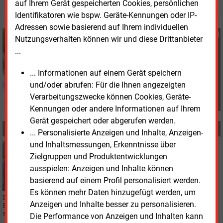
auf Ihrem Gerät gespeicherten Cookies, persönlichen
Identifikatoren wie bspw. Geräte-Kennungen oder IP-
Adressen sowie basierend auf Ihrem individuellen
Günter Drewnitzky
Nutzungsverhalten können wir und diese Drittanbieter
+49 (0) 8152 9311 15
...
G.Drewnitzky@energie-
und-management.de
... Informationen auf einem Gerät speichern
und/oder abrufen: Für die Ihnen angezeigten
Verarbeitungszwecke können Cookies, Geräte-
Kennungen oder andere Informationen auf Ihrem
Gerät gespeichert oder abgerufen werden.
MEHR ZUM THEMA
... Personalisierte Anzeigen und Inhalte, Anzeigen-
und Inhaltsmessungen, Erkenntnisse über
Mittwoch, 25.03.2026, 10:03
Zielgruppen und Produktentwicklungen
ELEKTROFAHRZEUGE
ausspielen: Anzeigen und Inhalte können
Augsburgs Versorger lockt mit billigerem Autostrom
basierend auf einem Profil personalisiert werden.
Es können mehr Daten hinzugefügt werden, um
Doppelt so viele Ladepunkte wie bisher wollen die Stadtwerke Augsburg
Anzeigen und Inhalte besser zu personalisieren.
Ende des Jahres im Angebot haben. Außerdem senkt der Versorger an
seinen Säulen den Strompreis für E-Autos.
Die Performance von Anzeigen und Inhalten kann