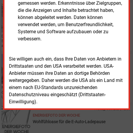
gemessen werden. Erkenntnisse über Zielgruppen,
Montag, 18.11.2024, 10:20
die die Anzeigen und Inhalte betrachtet haben,
MOBILITÄT
können abgeleitet werden. Daten können
„Reingehen, Artikel nehmen, rausgehen“ – Smart
verwendet werden, um Benutzerfreundlichkeit,
shoppen am EnBW-Ladepark am Kamener Kreuz
Systeme und Software aufzubauen oder zu
Digitalisierung und KI machen es möglich: Lekkerland hat seinen ersten
verbessern.
Smart Store in Deutschland eröffnet, in dem eingekauft werden kann, ohne
aktiv zu bezahlen.
Donnerstag, 17.10.2024, 15:16
Sie willigen auch ein, dass Ihre Daten von Anbietern in
ELEKTROMOBILITÄT
Drittstaaten und den USA verarbeitet werden. USA-
Weiter Kinderkrankheiten beim Schnellladen an
Anbieter müssen ihre Daten an dortige Behörden
Autobahnen
weitergegeben. Daher werden die USA als ein Land mit
einem nach EU-Standards unzureichenden
Neun zentrale Forderungen erhebt der Automobilclub ADAC, um das
öffentliche Laden von Elektroautos zu erleichtern. Der Katalog folgt auf eine
Datenschutzniveau eingeschätzt (Drittstaaten-
Untersuchung an Autobahn-Raststätten.
Einwilligung).
Freitag, 6.09.2024, 12:38
ENERGIEFOTO DER WOCHE
Wohlfühloase für die E-Auto-Ladepause