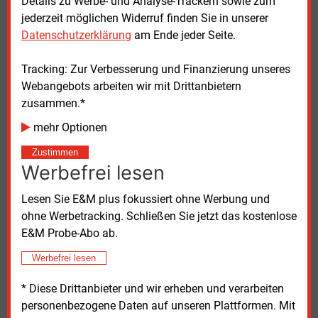
Details zu Werbe- und Analyse-Trackern sowie zum
Nutzerfreundlichkeit: „Damit die Fahrerinnen und
jederzeit möglichen Widerruf finden Sie in unserer
Fahrer keine unnötige Zeit verlieren, werden wir an
Datenschutzerklärung
am Ende jeder Seite.
den Ladeparks ein barrierearmes Bezahlsystem
etablieren, das sämtliche gängige Ladekarten sowie
Tracking: Zur Verbesserung und Finanzierung unseres
Giro- und Kreditkarten akzeptiert.“ Zudem setze man
Webangebots arbeiten wir mit Drittanbietern
auf 100 Prozent Ökostrom.
zusammen.*
Mit dem Deutschlandnetz will das
mehr Optionen
Bundesministerium für Digitales und Verkehr (BMDV)
Zustimmen
für ein flächendeckendes und nutzungsfreundliches
Werbefrei lesen
Schnellladenetz sorgen und verbliebene „weiße
Flecken“ auf der Ladelandkarte schließen. Der Bund
Lesen Sie E&M plus fokussiert ohne Werbung und
investiert in die Errichtung insgesamt rund
ohne Werbetracking. Schließen Sie jetzt das kostenlose
2,3
Milliarden Euro.
E&M Probe-Abo ab.
Werbefrei lesen
Dienstag, 9.04.2024, 11:13 Uhr
G�nter Drewnitzky
* Diese Drittanbieter und wir erheben und verarbeiten
personenbezogene Daten auf unseren Plattformen. Mit
© 2026 Energie & Management GmbH