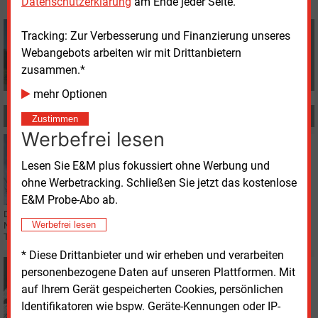
Datenschutzerklärung
am Ende jeder Seite.
Redaktion
Tracking: Zur Verbesserung und Finanzierung unseres
+49 (0) 8152 9311 0
Webangebots arbeiten wir mit Drittanbietern
info@energie-und-management.de
zusammen.*
mehr Optionen
MEHR ZUM THEMA
Zustimmen
Werbefrei lesen
Freitag, 24.10.2025, 17:55
STROMNETZ
Lesen Sie E&M plus fokussiert ohne Werbung und
50 Hertz nimmt Ersatzneubau in Betrieb
ohne Werbetracking. Schließen Sie jetzt das kostenlose
E&M Probe-Abo ab.
Der Übertragungsnetzbetreiber hat 300 Millionen Euro in ein
Werbefrei lesen
Netzverstärkungsprojekt investiert, das auch ungeplante Stromflüsse nach
Tschechien verringern wird.
* Diese Drittanbieter und wir erheben und verarbeiten
Dienstag, 26.08.2025, 08:30
personenbezogene Daten auf unseren Plattformen. Mit
STATISTIK DES TAGES
auf Ihrem Gerät gespeicherten Cookies, persönlichen
Anzahl der Stromnetzbetreiber in Deutschland
Identifikatoren wie bspw. Geräte-Kennungen oder IP-