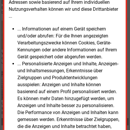
Adressen sowie basierend auf Ihrem individuellen
Ein Schaubild sagt mehr als tausend Worte: In einer aktuellen Infografik
Nutzungsverhalten können wir und diese Drittanbieter
beleuchten wir regelmäßig Zahlen aus dem energiewirtschaftlichen Bereich.
...
Freitag, 4.04.2025, 09:15
... Informationen auf einem Gerät speichern
SMART METER
und/oder abrufen: Für die Ihnen angezeigten
Wettbewerbliche Messstellenbetreiber befürchten
Verarbeitungszwecke können Cookies, Geräte-
Nachteile
Kennungen oder andere Informationen auf Ihrem
Wettbewerbliche Messstellenbetreiber positionieren sich gegen einen von
Gerät gespeichert oder abgerufen werden.
der Bundesnetzagentur konsultierten Rahmenvertrag zwischen Netzbetreiber
und Messstellenbetreiber.
... Personalisierte Anzeigen und Inhalte, Anzeigen-
und Inhaltsmessungen, Erkenntnisse über
Donnerstag, 3.04.2025, 17:05
Zielgruppen und Produktentwicklungen
INSIDE EU ENERGIE
ausspielen: Anzeigen und Inhalte können
Effizienter Netzausbau spart Milliarden
basierend auf einem Profil personalisiert werden.
Es können mehr Daten hinzugefügt werden, um
Unser Brüsseler Korrespondent Tom Weingärtner kommentiert in
Anzeigen und Inhalte besser zu personalisieren.
seiner
E&M
-Kolumne „Inside EU Energie“ energiepolitische Themen aus dem
Die Performance von Anzeigen und Inhalten kann
EU-Parlament, der EU-Kommission und den Verbänden.
gemessen werden. Erkenntnisse über Zielgruppen,
Teilen:
die die Anzeigen und Inhalte betrachtet haben,