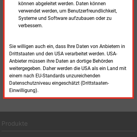
können abgeleitet werden. Daten können
Haben Sie Interesse an Content oder
verwendet werden, um Benutzerfreundlichkeit,
Systeme und Software aufzubauen oder zu
Mehrfachzugängen für Ihr Unternehmen?
verbessern.
Sprechen Sie uns an, wenn Sie Fragen zur Nutzung von
E&M-Inhalten oder den verschiedenen Abonnement-
Sie willigen auch ein, dass Ihre Daten von Anbietern in
Paketen haben.
Drittstaaten und den USA verarbeitet werden. USA-
Das E&M-Vertriebsteam freut sich unter Tel. 08152 / 93
Anbieter müssen ihre Daten an dortige Behörden
11-77 oder unter
vertrieb@energie-und-management.de
weitergegeben. Daher werden die USA als ein Land mit
über Ihre Anfrage.
einem nach EU-Standards unzureichenden
Datenschutzniveau eingeschätzt (Drittstaaten-
WEITERE INFORMATIONEN
Einwilligung).
Produkte