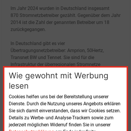
Im Jahr 2024 wurden in Deutschland insgesamt
870
Stromnetzbetreiber gezählt. Gegenüber dem Jahr
2014 ist die Zahl der genannten Betreiber um 18
zurückgegangen.
In Deutschland gibt es vier
Übertragungsnetzbetreiber: Amprion, 50Hertz,
Transnet
BW und Tennet. Sie sind für die
Infrastruktur der überregionalen Stromnetze
verantwortlich. Die derzeit 866 Verteilernetzbetreiber
Wie gewohnt mit Werbung
sind für Stromnetze im Nieder-, Mittel- und
lesen
Hochspannungsbereich zuständig.
Cookies helfen uns bei der Bereitstellung unserer
Dienste. Durch die Nutzung unseres Angebots erklären
Montag, 14.04.2025, 08:15 Uhr
Redaktion
Sie sich damit einverstanden, dass wir Cookies setzen.
Details zu Werbe- und Analyse-Trackern sowie zum
© 2026 Energie & Management GmbH
jederzeit möglichen Widerruf finden Sie in unserer