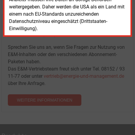
weitergegeben. Daher werden die USA als ein Land mit
einem nach EU-Standards unzureichenden
Datenschutzniveau eingeschätzt (Drittstaaten-
Haben Sie Interesse an Content oder
Einwilligung).
Mehrfachzugängen für Ihr Unternehmen?
Sprechen Sie uns an, wenn Sie Fragen zur Nutzung von
E&M-Inhalten oder den verschiedenen Abonnement-
Paketen haben.
Das E&M-Vertriebsteam freut sich unter Tel. 08152 / 93
11-77 oder unter
vertrieb@energie-und-management.de
über Ihre Anfrage.
WEITERE INFORMATIONEN