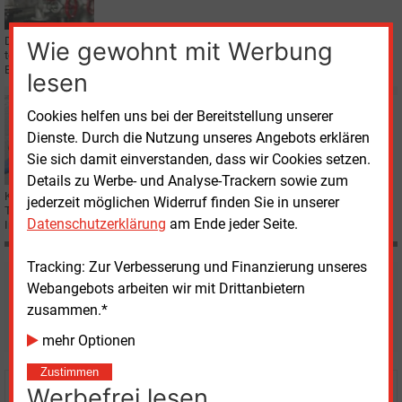
Der Gasverband DVGW plädiert auf Basis einer neuen Studie dafür, Power-
Wie gewohnt mit Werbung
to-Gas-Anlagen auch auf Verteilnetzebene zur Optimierung des
Energiesystems einzusetzen.
lesen
Mittwoch, 8.05.2019, 13:44
Cookies helfen uns bei der Bereitstellung unserer
E&M
WASSERVERSORGUNG
Dienste. Durch die Nutzung unseres Angebots erklären
Klimawandel trocknet Wasserversorgung aus
Sie sich damit einverstanden, dass wir Cookies setzen.
Details zu Werbe- und Analyse-Trackern sowie zum
Klimawandel und Extremwetterereignisse gefährden die sichere
jederzeit möglichen Widerruf finden Sie in unserer
Trinkwasserversorgung von morgen, stellt der DVGW in seinem „Wasser-
Datenschutzerklärung
am Ende jeder Seite.
Impuls“ fest und fordert wirksame Anpassungskonzepte.
Tracking: Zur Verbesserung und Finanzierung unseres
Möchten Sie diese und
Webangebots arbeiten wir mit Drittanbietern
zusammen.*
weitere Nachrichten lesen?
mehr Optionen
Zustimmen
Werbefrei lesen
Kaufen Sie den Artikel