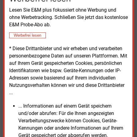
Lesen Sie E&M plus fokussiert ohne Werbung und
erhalten Sie sofort diesen redaktionellen Beitrag für
ohne Werbetracking. Schließen Sie jetzt das kostenlose
nur €
2.98
E&M Probe-Abo ab.
Werbefrei lesen
* Diese Drittanbieter und wir erheben und verarbeiten
personenbezogene Daten auf unseren Plattformen. Mit
auf Ihrem Gerät gespeicherten Cookies, persönlichen
JETZT ARTIKEL KAUFEN
Identifikatoren wie bspw. Geräte-Kennungen oder IP-
Adressen sowie basierend auf Ihrem individuellen
Nutzungsverhalten können wir und diese Drittanbieter
...
E&M
Testen Sie
kostenlos und
... Informationen auf einem Gerät speichern
unverbindlich
und/oder abrufen: Für die Ihnen angezeigten
Verarbeitungszwecke können Cookies, Geräte-
Zwei Wochen kostenfreier Zugang
Kennungen oder andere Informationen auf Ihrem
Zugang auf stündlich aktualisierte Nachrichten mit
Gerät gespeichert oder abgerufen werden.