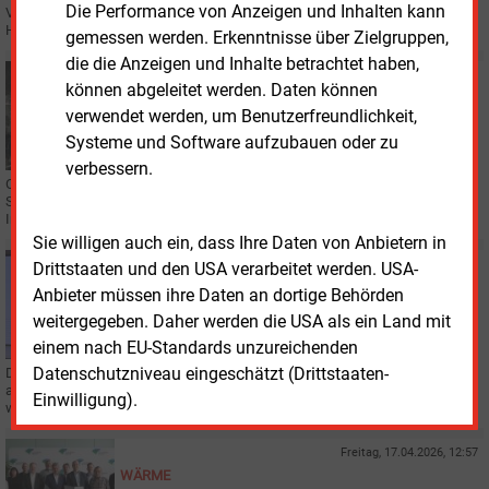
Die Performance von Anzeigen und Inhalten kann
Vermögenswerte der insolventen Wärmespezialisten „HTT energy“ aus
Herford übernommen.
gemessen werden. Erkenntnisse über Zielgruppen,
die die Anzeigen und Inhalte betrachtet haben,
Mittwoch, 6.05.2026, 10:53
können abgeleitet werden. Daten können
ABWÄRME
verwendet werden, um Benutzerfreundlichkeit,
Orcan Energy bringt Abwärmesystem auf Frachter
Systeme und Software aufzubauen oder zu
verbessern.
Orcan Energy hat auf einem Schiff von Hagland Shipping ein 100-kW-ORC-
System zur Abwärmenutzung in Betrieb genommen. Drei weitere
Installationen sollen folgen.
Sie willigen auch ein, dass Ihre Daten von Anbietern in
Dienstag, 28.04.2026, 15:04
Drittstaaten und den USA verarbeitet werden. USA-
IT
Anbieter müssen ihre Daten an dortige Behörden
Stromversorgung als Flaschenhals für neue KI-
weitergegeben. Daher werden die USA als ein Land mit
Rechenzentren
einem nach EU-Standards unzureichenden
Datenschutzniveau eingeschätzt (Drittstaaten-
Die Nachfrage nach Rechenleistung für KI-Anwendungen wächst schneller,
als neue Netze und Kraftwerke gebaut werden können. Das ruft Investoren
Einwilligung).
wie Blackrock auf den Plan.
Freitag, 17.04.2026, 12:57
WÄRME