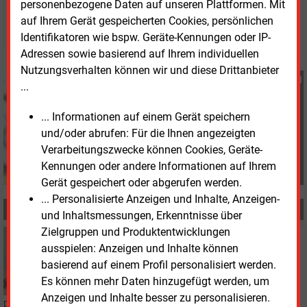
Heidi Roider
personenbezogene Daten auf unseren Plattformen. Mit
auf Ihrem Gerät gespeicherten Cookies, persönlichen
© 2026 Energie & Management GmbH
Identifikatoren wie bspw. Geräte-Kennungen oder IP-
Adressen sowie basierend auf Ihrem individuellen
Nutzungsverhalten können wir und diese Drittanbieter
Heidi Roider
...
+49 (0) 8152 9311 28
h.roider@energie-und-
... Informationen auf einem Gerät speichern
management.de
und/oder abrufen: Für die Ihnen angezeigten
Verarbeitungszwecke können Cookies, Geräte-
Kennungen oder andere Informationen auf Ihrem
Gerät gespeichert oder abgerufen werden.
... Personalisierte Anzeigen und Inhalte, Anzeigen-
MEHR ZUM THEMA
und Inhaltsmessungen, Erkenntnisse über
Zielgruppen und Produktentwicklungen
Donnerstag, 30.07.2026, 16:03
ausspielen: Anzeigen und Inhalte können
E&M
ÜBERNAHME
basierend auf einem Profil personalisiert werden.
Anlagenbauer übernimmt Wärmespezialisten HTT
Energy
Es können mehr Daten hinzugefügt werden, um
Anzeigen und Inhalte besser zu personalisieren.
Der Bielefelder Anlagenbauer „heat 11“ hat die wesentlichen