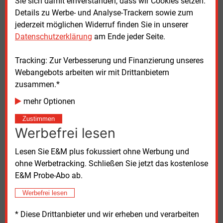
Sie sich damit einverstanden, dass wir Cookies setzen.
Details zu Werbe- und Analyse-Trackern sowie zum
Die ORC-Module selbst stehen laut Hersteller
jederzeit möglichen Widerruf finden Sie in unserer
innerhalb von zwölf Monaten zur Verfügung. Die
Datenschutzerklärung
am Ende jeder Seite.
Installation erfolgt innerhalb eines Monats. Orcan
Energy gibt eine Amortisationszeit von unter vier
Tracking: Zur Verbesserung und Finanzierung unseres
Jahren an.
Webangebots arbeiten wir mit Drittanbietern
zusammen.*
Grundsätzlich funktionieren die Orcan-Energy-Module
− sogenannte ORC-Module (Organic Rankine Cycle) −
mehr Optionen
wie ein Dampfkraftwerk. Anstatt des Arbeitsmediums
Zustimmen
Wasser kommt im Prozess eine organische,
Werbefrei lesen
beispielsweise kohlenstoffbasierte Flüssigkeit mit
einer niedrigen Verdampfungstemperatur zum
Lesen Sie E&M plus fokussiert ohne Werbung und
Einsatz. Mithilfe von Wärmetauschern wird die
ohne Werbetracking. Schließen Sie jetzt das kostenlose
Flüssigkeit erwärmt und den ORC-Modulen zur
E&M Probe-Abo ab.
Stromerzeugung zugeführt.
Werbefrei lesen
* Diese Drittanbieter und wir erheben und verarbeiten
Donnerstag, 2.04.2026, 11:29 Uhr