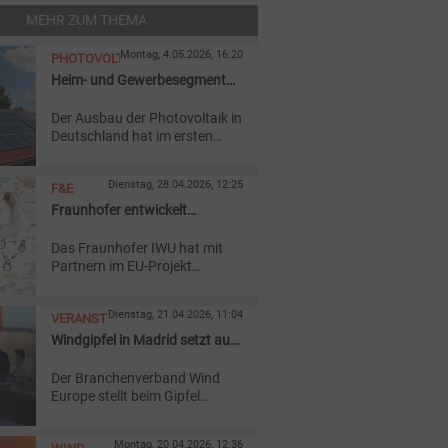
MEHR ZUM THEMA
Montag, 4.05.2026, 16:20
PHOTOVOLTAIK
Heim- und Gewerbesegment
bremsen PV-Zubau
Der Ausbau der Photovoltaik in
Deutschland hat im ersten
Quartal 2026 leicht
nachgelassen. Vor allem im
Dienstag, 28.04.2026, 12:25
F&E
Heim- und Gewerbesektor ging
die Nachfrage laut
Fraunhofer entwickelt
Branchenverband deutlich
recyclingfähige Rotorblätter
zurück.
Das Fraunhofer IWU hat mit
Partnern im EU-Projekt
„RECREATE“ ein Rotorblatt-
Konzept vorgestellt, das
Dienstag, 21.04.2026, 11:04
VERANSTALTUNG
Reparaturen erleichtern und
Materialkreisläufe in der
Windgipfel in Madrid setzt auf
Windkraft verbessern soll.
Strom
Der Branchenverband Wind
Europe stellt beim Gipfel
Madrid einen Aktionsplan vor,
um die Elektrifizierung zu
Montag, 20.04.2026, 12:36