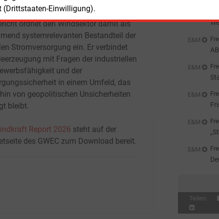
enden Stromnachfrage Schritt hält.
we
(Drittstaaten-Einwilligung).
Fre
We
ericht ordnet den Windsektor damit als
mend systemrelevanten Bestandteil der
Fre
E&M
len Stromversorgung ein. Er verbindet
AB
ieerzeugung mit Fragen der industriellen
St
Fre
E&M
ewerbsfähigkeit und der
St
rgungssicherheit in einem Umfeld, das
Al
rhin von geopolitischen Unsicherheiten
Fre
E&M
Fr
t bleibt.
Fre
E&M
indkraft Report 2026
steht auf der
„S
netseite des GWEC zum Download bereit.
Pa
Fre
E&M
De
si
Teilen: