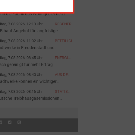
iter
itag, 7.08.2026, 12:38 Uhr
GASTBEITRAG
nn die Fabrik das Wohngebiet heizt
itag, 7.08.2026, 12:13 Uhr
REGENERATIVE
B baut Angebot für langfristige
rombeschaffung aus
itag, 7.08.2026, 11:02 Uhr
BETEILIGUNG
adtwerke in Freudenstadt und
tensteig kooperieren
itag, 7.08.2026, 08:45 Uhr
ENERGIEFOTO
DER
isch gereinigt für mehr Ertrag
WOCHE
itag, 7.08.2026, 08:40 Uhr
AUS DER
AKUELLEN
tadtwerke können ein wichtiger
AUSGABE
rtner sein“
itag, 7.08.2026, 08:16 Uhr
STATISTIK
DES
utsche Treibhausgasemissionen
TAGES
nken