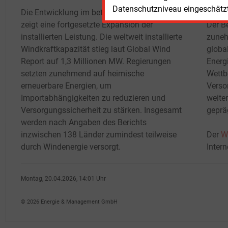
wachs
Datenschutzniveau eingeschätzt 
Die Entwicklung im betrachteten Zeitraum
zeigt eine fortgesetzte Expansion der
Der B
installierten Leistung. Die weltweit installierte
zuneh
Windkraftkapazität stieg laut Global Wind
globa
Report auf 1,3 Millionen MW. Regierungen
Energ
setzten zunehmend auf heimische
Wettb
erneuerbare Energien, um
Verso
Importabhängigkeiten zu reduzieren und
weite
Versorgungssicherheit zu stärken. Insgesamt
gepräg
werden nach Angaben des Berichts
inzwischen 138 Länder zumindest teilweise
Der
W
durch Windenergie versorgt.
Inter
Montag, 20.04.2026, 14:01 Uhr
Susanne Harmsen
© 2026 Energie & Management GmbH