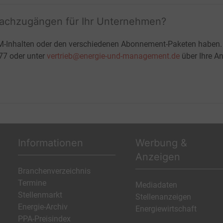
fachzugängen für Ihr Unternehmen?
M-Inhalten oder den verschiedenen Abonnement-Paketen haben.
-77 oder unter
vertrieb@energie-und-management.de
über Ihre An
Informationen
Werbung &
Anzeigen
Branchenverzeichnis
Termine
Mediadaten
Stellenmarkt
Stellenanzeigen
Energie-Archiv
Energiewirtschaft
PPA-Preisindex