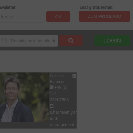
wsletter:
E&M gratis testen:
ZUM PROBEABO
OK
LOGIN
Susanne
Harmsen
+49 (0)
151
28207503
s.harmsen@energie-
und-
management.de