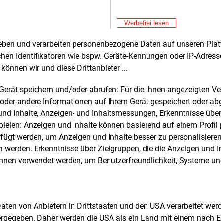
El
zeitig bleibt der Markt von externen
Fre
E&M
en beeinflusst. Volatile Preise für
En
Werbefrei lesen
e Brennstoffe, Unsicherheiten bei
Er
Fre
offkosten und logistische Engpässe
rheben und verarbeiten personenbezogene Daten auf unseren Plat
St
n sich weiterhin auf Energieinvestitionen
chen Identifikatoren wie bspw. Geräte-Kennungen oder IP-Adres
So
Der Windsektor entwickelt sich laut
können wir und diese Drittanbieter ...
Fre
E&M
EV
t dennoch stabil weiter, da Projekte
an
m Gerät speichern und/oder abrufen: Für die Ihnen angezeigten 
mend langfristig in nationale Energie-
Fre
E&M
oder andere Informationen auf Ihrem Gerät gespeichert oder ab
ndustriestrategien eingebunden werden.
So
n und Inhalte, Anzeigen- und Inhaltsmessungen, Erkenntnisse übe
Au
Fre
E&M
elen: Anzeigen und Inhalte können basierend auf einem Profil p
ie weitere Entwicklung nennt der Global
Be
ügt werden, um Anzeigen und Inhalte besser zu personalisiere
Report mehrere zentrale Bedingungen.
Ho
werden. Erkenntnisse über Zielgruppen, die die Anzeigen und I
zählen unter anderem der Ausbau von
Fre
E&M
önnen verwendet werden, um Benutzerfreundlichkeit, Systeme u
Ce
frastruktur, schnellere
Ni
migungsverfahren und stabile
Fre
E&M
titionsrahmen. Nur wenn diese Faktoren
En
menspielen, könne der Ausbau in
de
 Daten von Anbietern in Drittstaaten und den USA verarbeitet we
Fre
E&M
 Tempo erfolgen, das mit der
Hi
ergegeben. Daher werden die USA als ein Land mit einem nach 