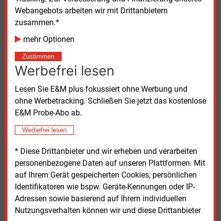
Steuerung des Verteilnetzes. Unter anderem geht es
Webangebots arbeiten wir mit Drittanbietern
dabei um die Integration steuerbarer Verbraucher ins
zusammen.*
Niederspannungsnetz und insbesondere um die
hardware- und softwareseitigen Voraussetzungen,
mehr Optionen
die dafür geschaffen werden müssen.
Zustimmen
Werbefrei lesen
Im operativen Einsatz ist die
Niederspannungsleittechnik von Vivavis beim
Lesen Sie E&M plus fokussiert ohne Werbung und
unterfränkischen Versorger derzeit noch nicht. Erst
ohne Werbetracking. Schließen Sie jetzt das kostenlose
wenn in allen oder zumindest im Großteil der
E&M Probe-Abo ab.
insgesamt 130 Trafostationen im Haßfurter Netz die
Werbefrei lesen
Messtechnik verbaut ist, sei eine Smart Grid
Operation Platform für das Niederspannungsnetz
* Diese Drittanbieter und wir erheben und verarbeiten
sinnvoll. Laut Felix Zösch soll dies mittel- und
personenbezogene Daten auf unseren Plattformen. Mit
langfristig auch geschehen, wenn sich der bisherige
auf Ihrem Gerät gespeicherten Cookies, persönlichen
Erfolg des Pilotprojekts nachhaltig bestätigt.
Identifikatoren wie bspw. Geräte-Kennungen oder IP-
Adressen sowie basierend auf Ihrem individuellen
Smart-Grid-Forschungsprojekt zur Integration
Nutzungsverhalten können wir und diese Drittanbieter
steuerbarer Verbraucher