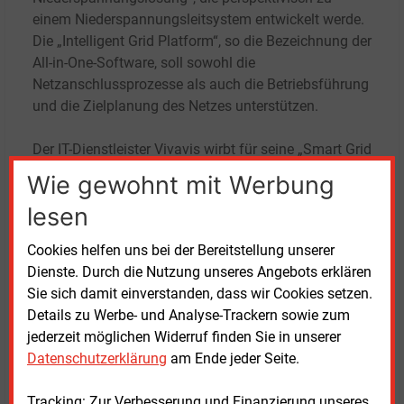
einem Niederspannungsleitsystem entwickelt werde.
Die „Intelligent Grid Platform“, so die Bezeichnung der
All-in-One-Software, soll sowohl die
Netzanschlussprozesse als auch die Betriebsführung
und die Zielplanung des Netzes unterstützen.
Der IT-Dienstleister Vivavis wirbt für seine „Smart Grid
Operation Platform“ zur
Wie gewohnt mit Werbung
Niederspannungsnetzführung. „Beobachten, steuern,
lesen
optimieren“ − so beschreibt Vivavis die Funktionen
der Lösung und verweist darauf, dass die Plattform
Cookies helfen uns bei der Bereitstellung unserer
als Ergänzung in das verfügbare Netzleitsystem der
Dienste. Durch die Nutzung unseres Angebots erklären
Mittel- und Hochspannung integriert werden kann.
Sie sich damit einverstanden, dass wir Cookies setzen.
Details zu Werbe- und Analyse-Trackern sowie zum
Im Projekt „Resigent“, das vom
jederzeit möglichen Widerruf finden Sie in unserer
Bundeswirtschaftsministerium gefördert wird,
Datenschutzerklärung
am Ende jeder Seite.
arbeitet Vivavis auch mit dem Stadtwerk Haßfurt
zusammen an Lösungen zur Überwachung und
Tracking: Zur Verbesserung und Finanzierung unseres