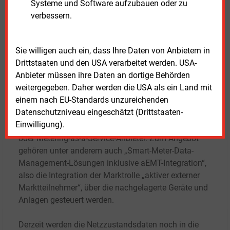
in denen die Daten verarbeitet werden“, so
Systeme und Software aufzubauen oder zu
Scharfenort. Die Prozesse zum Schalten und Regeln
verbessern.
seien dann aber nicht mehr Sache der Aidon-Technik,
für die Konzernschwester „Neugemacht“ aber
Sie willigen auch ein, dass Ihre Daten von Anbietern in
durchaus.
Drittstaaten und den USA verarbeitet werden. USA-
Anbieter müssen ihre Daten an dortige Behörden
Das Unternehmen mit dem etwas eigentümlichen
weitergegeben. Daher werden die USA als ein Land mit
Namen hat sich die komplette Wertschöpfungskette
einem nach EU-Standards unzureichenden
im intelligenten Messwesen auf die Fahne
Datenschutzniveau eingeschätzt (Drittstaaten-
geschrieben und sieht sich als Strategieberater
Einwilligung).
genauso wie als Smart-Meter-Gateway-Administrator
oder Metering-as-a-Service-Anbieter. Zum Angebot
gehören unter anderem auch „Smart-Meter-Data-
Management-Lösungen inklusive aEMT-Integration“,
also die Integration der Marktrolle „aktiver externer
Marktteilnehmer“, über die nachgelagerte Geräte und
Anlagen gesteuert werden.
Derzeit werden die Netzzustandsdaten noch in die