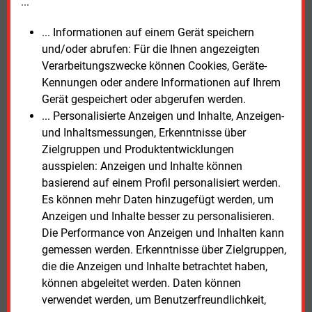
...
Im Juli wird Aidon noch eine Weiterentwicklung zur
... Informationen auf einem Gerät speichern
derzeit eingesetzten Technik präsentieren. Dann
und/oder abrufen: Für die Ihnen angezeigten
können auch einzelne Abgänge einer Trafostation
Verarbeitungszwecke können Cookies, Geräte-
gemessen werden, sodass der Netzbetreiber ein noch
Kennungen oder andere Informationen auf Ihrem
genaueres Bild erhält. „In der Regel hat jede Station
Gerät gespeichert oder abgerufen werden.
zwischen sieben und zwölf Abgängen“, erläutert
... Personalisierte Anzeigen und Inhalte, Anzeigen-
Christoph Scharfenort.
und Inhaltsmessungen, Erkenntnisse über
Zielgruppen und Produktentwicklungen
Für jeden dieser Abgänge erfolge dann eine
ausspielen: Anzeigen und Inhalte können
Wandlermessung. Einem Beispiel zufolge, das der
basierend auf einem Profil personalisiert werden.
Vertriebsleiter vorrechnet, lassen sich so Einzelwerte
Es können mehr Daten hinzugefügt werden, um
wie Spannung, Strom, Oberschwingungen, Lastprofile
Anzeigen und Inhalte besser zu personalisieren.
und Netzqualität ermitteln, die dann über einen
Die Performance von Anzeigen und Inhalten kann
Kabelanschluss an den Zähler geleitet werden und
gemessen werden. Erkenntnisse über Zielgruppen,
von dort aus in eine Datenbank. „Wir haben
die die Anzeigen und Inhalte betrachtet haben,
Schnittstellen zu allen möglichen Systemen, etwa zu
können abgeleitet werden. Daten können
Planungstools oder eben Leitsystemen, geschaffen,
verwendet werden, um Benutzerfreundlichkeit,