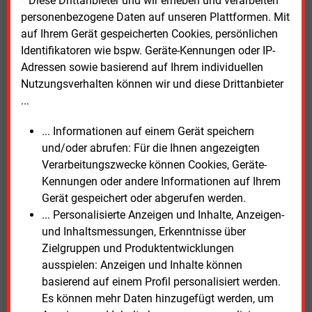
* Diese Drittanbieter und wir erheben und verarbeiten
in der norddeutschen Tiefebene.“ Als trauriges
personenbezogene Daten auf unseren Plattformen. Mit
Beispiel dafür nennt er den schleppenden Ausbau der
auf Ihrem Gerät gespeicherten Cookies, persönlichen
Windenergie an Land: „Es kann doch nicht sein, dass
Identifikatoren wie bspw. Geräte-Kennungen oder IP-
EWE und auch andere Investoren fünf bis sieben
Adressen sowie basierend auf Ihrem individuellen
Jahre auf die Genehmigung eines Windparks warten
Nutzungsverhalten können wir und diese Drittanbieter
müssen.“
...
... Informationen auf einem Gerät speichern
So lange will die Brancheninitiative Windindustrie der
und/oder abrufen: Für die Ihnen angezeigten
Politik keine Zeit einräumen, um die
Verarbeitungszwecke können Cookies, Geräte-
Rahmenbedingungen für den Bau neuer
Kennungen oder andere Informationen auf Ihrem
Windturbinen an Land zu verbessern. In ihren Augen
Gerät gespeichert oder abgerufen werden.
muss die noch amtierende schwarz-rote
... Personalisierte Anzeigen und Inhalte, Anzeigen-
Bundesregierung (endlich) handeln. In dem
und Inhaltsmessungen, Erkenntnisse über
Impulspapier heißt es dazu: „Sämtliche genannten
Zielgruppen und Produktentwicklungen
Maßnahmen sind aufgrund der Dauer politischer
ausspielen: Anzeigen und Inhalte können
Prozesse mit höchster Priorität anzugehen und
basierend auf einem Profil personalisiert werden.
umzusetzen. Klimaschutz, Energieversorgung und
Es können mehr Daten hinzugefügt werden, um
Windindustrie können nicht auf Wahlen und