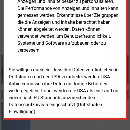
Anzeigen und Inhalte besser zu personalisieren.
Regierungsbildungen in Bund und Ländern warten.“
Die Performance von Anzeigen und Inhalten kann
gemessen werden. Erkenntnisse über Zielgruppen,
Freitag, 12.03.2021, 15:35 Uhr
die die Anzeigen und Inhalte betrachtet haben,
Ralf K�pke
können abgeleitet werden. Daten können
© 2026 Energie & Management GmbH
verwendet werden, um Benutzerfreundlichkeit,
Systeme und Software aufzubauen oder zu
verbessern.
Ralf Köpke
+49 (0) 8152 9311 0
Sie willigen auch ein, dass Ihre Daten von Anbietern in
info@energie-und-management.de
Drittstaaten und den USA verarbeitet werden. USA-
Anbieter müssen ihre Daten an dortige Behörden
weitergegeben. Daher werden die USA als ein Land mit
MEHR ZUM THEMA
einem nach EU-Standards unzureichenden
Datenschutzniveau eingeschätzt (Drittstaaten-
Donnerstag, 9.09.2021, 09:50
Einwilligung).
WINDKRAFT ONSHORE
Premiere aus Innovationsausschreibung: Wind plus
Batterie