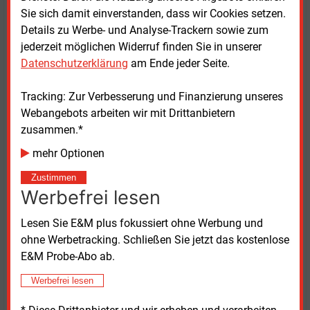
prognostiziert wird und von der 65 Prozent durch
Sie sich damit einverstanden, dass wir Cookies setzen.
erneuerbare Energien erzeugt werden sollen,
Details zu Werbe- und Analyse-Trackern sowie zum
ausreichen werden.“
jederzeit möglichen Widerruf finden Sie in unserer
Datenschutzerklärung
am Ende jeder Seite.
Die EEG-Novelle, so seine Kritik, berücksichtigt nicht
die höheren Klimaziele von der EU-Kommission und
Tracking: Zur Verbesserung und Finanzierung unseres
dem EU-Parlament. Zudem werde durch den höheren
Webangebots arbeiten wir mit Drittanbietern
Stromeinsatz im Wärmesektor beispielsweise durch
zusammen.*
Wärmepumpen oder die an Fahrt gewinnende
mehr Optionen
Elektromobilität viel mehr Strom verbraucht als
bislang immer vom Bundeswirtschaftsministerium
Zustimmen
Werbefrei lesen
verlautbart.
Lesen Sie E&M plus fokussiert ohne Werbung und
Nicht nur die falsche Stromverbrauchsprognose
ohne Werbetracking. Schließen Sie jetzt das kostenlose
ärgert den EWE-Chef, sondern auch das schlecht
E&M Probe-Abo ab.
abgestimmte Zusammenspiel zwischen der
Bundesregierung und den Bundesländern bei der
Werbefrei lesen
Energiewende: „In Berlin werden Konzepte für deren
Fortgang erdacht, die Umsetzung verebbt dann aber