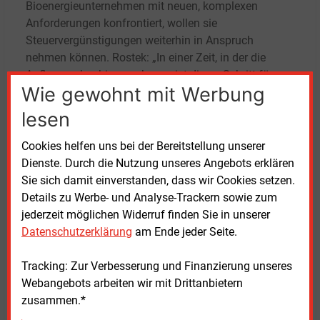
Bioenergieunternehmen mit neuen, komplexen
Anforderungen konfrontiert, wollen sie
Steuervergünstigungen weiterhin in Anspruch
nehmen können. Rostek: „In einer Zeit, in der die
Auflagen ohnehin zunehmen, ist dieser Schritt für uns
Wie gewohnt mit Werbung
und die betroffenen Betreiber nicht nachvollziehbar.
Die Koalition widerspricht mit dieser Entscheidung
lesen
ihren eigenen Fachgesetzen wie dem Erneuerbare-
Energien-Gesetz (EEG) und der EU-Richtlinie für
Cookies helfen uns bei der Bereitstellung unserer
Erneuerbare Energien (RED). Das ist ein klarer
Dienste. Durch die Nutzung unseres Angebots erklären
Rückschritt für die Energiewende.“
Sie sich damit einverstanden, dass wir Cookies setzen.
Details zu Werbe- und Analyse-Trackern sowie zum
Laut Rostek fehle es zudem an einer rechtlichen
jederzeit möglichen Widerruf finden Sie in unserer
Grundlage zur Streichung: „Laut europäischer
Datenschutzerklärung
am Ende jeder Seite.
Energiesteuerrichtlinie und EU-Beihilferecht bleiben
Steuerbefreiungen für Strom aus Biomasse weiterhin
Tracking: Zur Verbesserung und Finanzierung unseres
zulässig, solange die Anforderungen an
Webangebots arbeiten wir mit Drittanbietern
Nachhaltigkeit gemäß der RED erfüllt werden.“ In der
zusammen.*
sogenannten Biomassestrom-