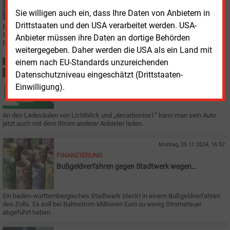
Vergütungssystem
Sie willigen auch ein, dass Ihre Daten von Anbietern in
Drittstaaten und den USA verarbeitet werden. USA-
Bioenergieverbände fordern kurzfristige EEG-Anpassung und schlagen ein
Strommengenmodell zur Flexibilisierung und wirtschaftlichen Integration von
Anbieter müssen ihre Daten an dortige Behörden
Biogasanlagen vor.
weitergegeben. Daher werden die USA als ein Land mit
einem nach EU-Standards unzureichenden
Dienstag, 26.11.2024, 11:18
Datenschutzniveau eingeschätzt (Drittstaaten-
ELEKTROFAHRZEUGE
Wettbewerb an der Ladesäule
Einwilligung).
An den Ladesäulen von Lichtblick und „decarbonize1“ kann man sein Auto
jetzt auch mit dem Strom anderer Anbieter laden.
Montag, 25.11.2024, 16:52
FINANZIERUNG
Bußgeldverfahren gegen Stadtwerk wegen
Stromsteuer
Ein baden-württembergisches Stadtwerk steckt in einem Bußgeldverfahren
des Zolls. Es soll bei Bahnstrom Millionen Euro zu wenig Stromsteuer
abgeführt haben.