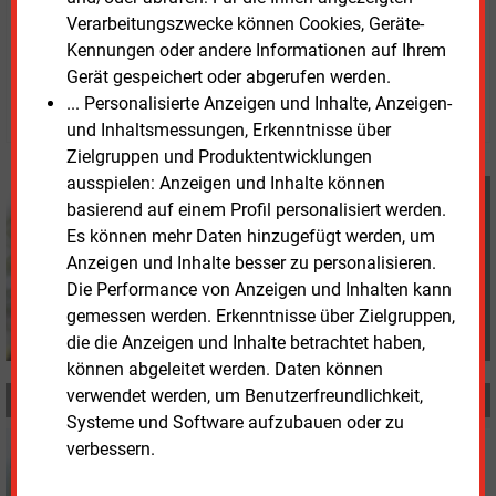
Verarbeitungszwecke können Cookies, Geräte-
Freitag, 18.10.2024, 12:56 Uhr
Kennungen oder andere Informationen auf Ihrem
Davina Spohn
Gerät gespeichert oder abgerufen werden.
© 2026 Energie & Management GmbH
... Personalisierte Anzeigen und Inhalte, Anzeigen-
und Inhaltsmessungen, Erkenntnisse über
Zielgruppen und Produktentwicklungen
ausspielen: Anzeigen und Inhalte können
Davina Spohn
basierend auf einem Profil personalisiert werden.
+49 (0) 8152 9311 18
Es können mehr Daten hinzugefügt werden, um
d.spohn@energie-und-
Anzeigen und Inhalte besser zu personalisieren.
management.de
Die Performance von Anzeigen und Inhalten kann
gemessen werden. Erkenntnisse über Zielgruppen,
die die Anzeigen und Inhalte betrachtet haben,
können abgeleitet werden. Daten können
verwendet werden, um Benutzerfreundlichkeit,
MEHR ZUM THEMA
Systeme und Software aufzubauen oder zu
Dienstag, 24.06.2025, 11:12
verbessern.
BIOGAS
Bioenergieverbände fordern neues