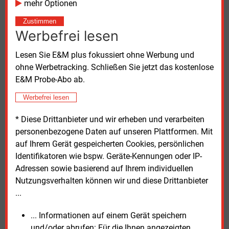
mehr Optionen
Nachhaltigkeitsverordnung (BioSt-NachV) seien
bereits umfassende Nachhaltigkeits- und
Zustimmen
Werbefrei lesen
Treibhausgasvorgaben verankert, die von den
Anlagen erfüllt werden müssten, damit der erzeugte
Lesen Sie E&M plus fokussiert ohne Werbung und
Strom als erneuerbar gilt. „Es ist unverständlich, dass
ohne Werbetracking. Schließen Sie jetzt das kostenlose
diese aufwändigen Nachweise im Stromsteuerrecht
E&M Probe-Abo ab.
keine Berücksichtigung finden“, so Rostek.
Werbefrei lesen
Einen kleinen Lichtblick sieht Rostek jedoch: Durch
den Einsatz von Bundestagsabgeordneten sei eine
* Diese Drittanbieter und wir erheben und verarbeiten
dauerhafte Senkung der Stromsteuer für
personenbezogene Daten auf unseren Plattformen. Mit
Unternehmen des produzierenden Gewerbes sowie
auf Ihrem Gerät gespeicherten Cookies, persönlichen
der Land- und Forstwirtschaft erreicht worden − sie
Identifikatoren wie bspw. Geräte-Kennungen oder IP-
wurde von 20,50
Euro/MWh auf 50
Cent/MWh
Adressen sowie basierend auf Ihrem individuellen
gesenkt. „Trotz der zusätzlichen bürokratischen
Nutzungsverhalten können wir und diese Drittanbieter
Hürden konnte so zumindest ein finanzieller Nachteil
...
für die Branche abgewendet werden“, so die Leiterin
... Informationen auf einem Gerät speichern
des HBB.
und/oder abrufen: Für die Ihnen angezeigten