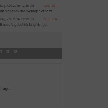
iter
itag, 7.08.2026, 12:38 Uhr
GASTBEITRAG
nn die Fabrik das Wohngebiet heizt
itag, 7.08.2026, 12:13 Uhr
REGENERATIVE
B baut Angebot für langfristige
rombeschaffung aus
frage.