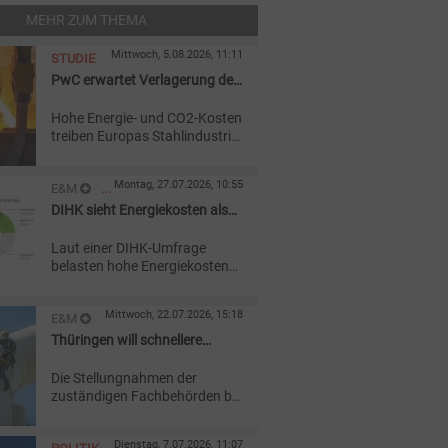
MEHR ZUM THEMA
Mittwoch, 5.08.2026, 11:11
STUDIE
PwC erwartet Verlagerung der
Stahlproduktion
Hohe Energie- und CO2-Kosten
treiben Europas Stahlindustrie
in den Strukturwandel. Die
Primärproduktion dürfte bis
Montag, 27.07.2026, 10:55
E&M
2040 zunehmend an
günstigere Standorte
DIHK sieht Energiekosten als
STUDIEN
außerhalb Europas wandern.
Investitionsbremse
Laut einer DIHK-Umfrage
belasten hohe Energiekosten
Unternehmen in Deutschland
zunehmend. Investitionen
Mittwoch, 22.07.2026, 15:18
E&M
würden verschoben und
Produktionskapazitäten ins
Thüringen will schnellere
WINDKRAFT
Ausland verlagert.
Genehmigungen für
ONSHORE
Die Stellungnahmen der
Energieanlagen
zuständigen Fachbehörden bei
Genehmigungen sollen in
Thüringen künftig
Dienstag, 7.07.2026, 11:07