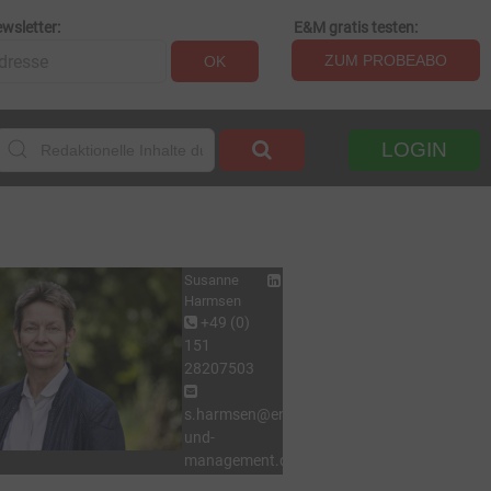
wsletter:
E&M gratis testen:
ZUM PROBEABO
OK
LOGIN
Susanne
Harmsen
+49 (0)
151
28207503
s.harmsen@energie-
und-
management.de