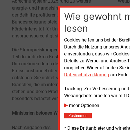
Abrechnungsjahr 2025 rund 20 weitere
Wettb
energie- und handelsintensive Branchen von
Trans
Wie gewohnt 
der Beihilfe profitieren. Nach Angaben der
Strom
Bundesregierung steigt zudem die
Planu
lesen
Förderintensität für Unternehmen, die bereits
zur Kl
anspruchsberechtigt sind.
Cookies helfen uns bei der Berei
Verlä
Durch die Nutzung unseres Ange
Die Strompreiskompensation gleicht einen
vorge
einverstanden, dass wir Cookies
Teil der indirekten Kosten aus, die
Details zu Werbe- und Analyse-T
Unternehmen durch den europäischen
Mit d
möglichen Widerruf finden Sie i
Emissionshandel über den Strompreis
Bunde
Datenschutzerklärung
am Ende j
entstehen. Sie richtet sich an energieintensive
erweit
Branchen, die im internationalen Wettbewerb
der E
Tracking: Zur Verbesserung und
stehen und deren Produktion dadurch
sich 
Webangebots arbeiten wir mit D
besonders belastet wird.
Auswe
mehr Optionen
novell
Ministerien betonen Wirtschaftsunterstützung
Bunde
Zustimmen
anschl
Nach Angaben des
* Diese Drittanbieter und wir e