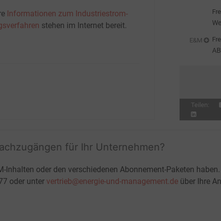
we
Fre
re
Informationen zum Industriestrom-
We
gsverfahren
stehen im Internet bereit.
Fre
E&M
AB
St
Teilen:
fachzugängen für Ihr Unternehmen?
M-Inhalten oder den verschiedenen Abonnement-Paketen haben.
-77 oder unter
vertrieb@energie-und-management.de
über Ihre An