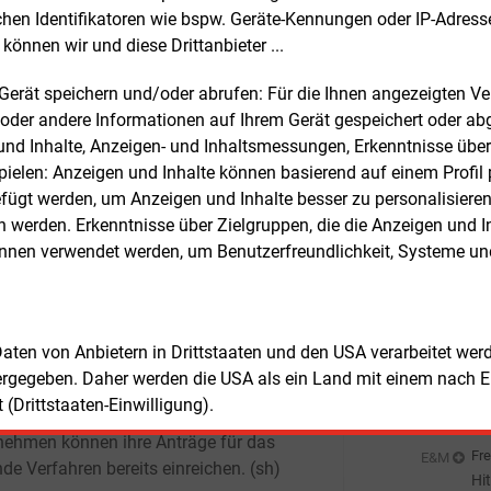
El
chen Identifikatoren wie bspw. Geräte-Kennungen oder IP-Adres
undesregierung kündigte zudem an, die
Fre
E&M
können wir und diese Drittanbieter ...
preiskompensation für die
En
hnungsjahre ab 2026
Er
Fre
m Gerät speichern und/oder abrufen: Für die Ihnen angezeigten 
rzuentwickeln. Diese geplanten
St
oder andere Informationen auf Ihrem Gerät gespeichert oder ab
ungen sollen erneut der Europäischen
So
n und Inhalte, Anzeigen- und Inhaltsmessungen, Erkenntnisse übe
Fre
ssion zur beihilferechtlichen
E&M
elen: Anzeigen und Inhalte können basierend auf einem Profil p
EV
migung vorgelegt werden. Ziel ist es
an
ügt werden, um Anzeigen und Inhalte besser zu personalisiere
Angaben der Bundesregierung, die nun
Fre
E&M
werden. Erkenntnisse über Zielgruppen, die die Anzeigen und I
lossenen Verbesserungen dauerhaft zu
So
önnen verwendet werden, um Benutzerfreundlichkeit, Systeme u
kern, bürokratische Anforderungen zu
Au
Fre
E&M
ngern und die Entlastungswirkung für die
Be
nehmen zu erhöhen.
Ho
Fre
E&M
 Daten von Anbietern in Drittstaaten und den USA verarbeitet we
Ce
ie Abwicklung des Förderverfahrens ist
ergegeben. Daher werden die USA als ein Land mit einem nach 
Ni
eutsche Emissionshandelsstelle (DEHSt)
Fre
E&M
(Drittstaaten-Einwilligung).
weltbundesamt zuständig.
En
nehmen können ihre Anträge für das
de
Fre
E&M
nde Verfahren bereits einreichen.
(sh)
Hi