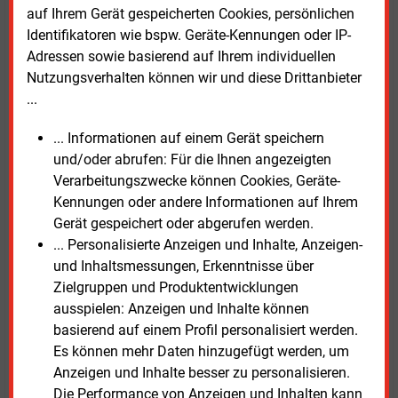
voran.“ Vor allem die Ausbauziele bei der
auf Ihrem Gerät gespeicherten Cookies, persönlichen
Photovoltaik werden seit mehreren Jahren
Identifikatoren wie bspw. Geräte-Kennungen oder IP-
übertroffen. Auch bei der Windenergie seien
Adressen sowie basierend auf Ihrem individuellen
inzwischen viele Projekte genehmigt oder in
Nutzungsverhalten können wir und diese Drittanbieter
Verfahren. Daher seien höhere Strompreise durch
...
eine Zonenaufteilung in dieser Situation „weniger
... Informationen auf einem Gerät speichern
Peitsche für einen noch schnelleren Ausbau, sondern
und/oder abrufen: Für die Ihnen angezeigten
eher Knüppel zwischen die Beine einer derzeit hart im
Verarbeitungszwecke können Cookies, Geräte-
Wettbewerb stehenden Wirtschaft“, sagte Walker.
Kennungen oder andere Informationen auf Ihrem
Gerät gespeichert oder abgerufen werden.
Die
Studie „Auswirkungen und Folgemaßnahmen
... Personalisierte Anzeigen und Inhalte, Anzeigen-
einer Trennung der einheitlichen deutschen
und Inhaltsmessungen, Erkenntnisse über
Stromgebotszone für Baden-Württemberg“
steht als
Zielgruppen und Produktentwicklungen
PDF zum Download bereit.
ausspielen: Anzeigen und Inhalte können
basierend auf einem Profil personalisiert werden.
Dienstag, 24.09.2024, 13:49 Uhr
Es können mehr Daten hinzugefügt werden, um
Susanne Harmsen
Anzeigen und Inhalte besser zu personalisieren.
© 2026 Energie & Management GmbH
Die Performance von Anzeigen und Inhalten kann