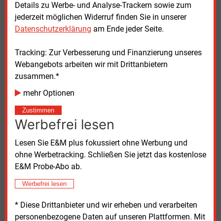
Süd-Stromautobahn Suedlink im
Details zu Werbe- und Analyse-Trackern sowie zum
Genehmigungsverfahren oder bereits genehmigt.
jederzeit möglichen Widerruf finden Sie in unserer
Datenschutzerklärung
am Ende jeder Seite.
Redispatchkosten sinken absehbar
Tracking: Zur Verbesserung und Finanzierung unseres
In weiten Teilen sind Suedlink wie auch die zweite
Webangebots arbeiten wir mit Drittanbietern
neue große Trasse Ultranet bereits im Bau. Der
zusammen.*
Übertragungsnetzbetreiber Amprion beziffert das
mehr Optionen
Einsparpotential durch die Inbetriebnahme von A-
Nord/Ultranet auf eine Milliarde Euro pro Jahr. Die
Zustimmen
Ersparnis ergibt sich aus weniger Redispatch-
Werbefrei lesen
Eingriffen ins Netz. Die Argumentation für eine
Lesen Sie E&M plus fokussiert ohne Werbung und
Trennung von Stromgebotszonen übersehe, dass
ohne Werbetracking. Schließen Sie jetzt das kostenlose
marktgetriebene Anpassungen wegen der Planungs-
E&M Probe-Abo ab.
und Umsetzungszeiten ebenfalls nicht unmittelbar
realisiert werden können.
Werbefrei lesen
Die Ministerin ergänzte: „Der Ausbau erneuerbarer
* Diese Drittanbieter und wir erheben und verarbeiten
Energien schreitet in Baden-Württemberg ebenfalls
personenbezogene Daten auf unseren Plattformen. Mit