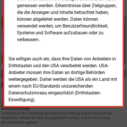
gemessen werden. Erkenntnisse über Zielgruppen,
die die Anzeigen und Inhalte betrachtet haben,
können abgeleitet werden. Daten können
Susanne Harmsen
verwendet werden, um Benutzerfreundlichkeit,
+49 (0) 151 28207503
Systeme und Software aufzubauen oder zu
s.harmsen@energie-
und-management.de
verbessern.
Sie willigen auch ein, dass Ihre Daten von Anbietern in
Drittstaaten und den USA verarbeitet werden. USA-
Anbieter müssen ihre Daten an dortige Behörden
MEHR ZUM THEMA
weitergegeben. Daher werden die USA als ein Land mit
Freitag, 11.04.2025, 17:39
einem nach EU-Standards unzureichenden
STROMNETZ
Datenschutzniveau eingeschätzt (Drittstaaten-
Baustart für Stromleitung A-Nord in NRW
Einwilligung).
In Rhede ist die Errichtung der Gleichstromleitung A-Nord in Nordrhein-
Westfalen offiziell auf den Weg gebracht worden. Damit wird in zwei
Bundesländern gebaut.