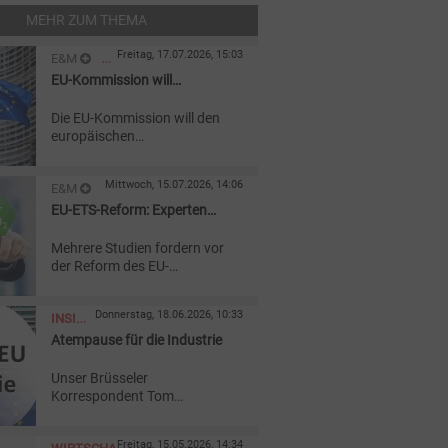
MEHR ZUM THEMA
Freitag, 17.07.2026, 15:03
E&M
EU-Kommission will
EUROPAEISCHE
Emissionshandel reformieren
UNION
Die EU-Kommission will den
europäischen
Emissionshandel anpassen,
um Industrie und Wettbewerb
Mittwoch, 15.07.2026, 14:06
E&M
zu entlasten. Wirtschaft und
Umweltverbände bewerten die
EU-ETS-Reform: Experten
KLIMASCHUTZ
Vorschläge sehr
sehen Ergänzungsbedarf
unterschiedlich.
Mehrere Studien fordern vor
der Reform des EU-
Emissionshandels für CO2
zusätzliche industriepolitische
Donnerstag, 18.06.2026, 10:33
INSIDE
Maßnahmen, um Investitionen
in klimafreundliche Produktion
Atempause für die Industrie
EU
abzusichern.
ENERGIE
Unser Brüsseler
Korrespondent Tom
Weingärtner kommentiert in
seiner Kolumne „Inside EU
Freitag, 15.05.2026, 14:34