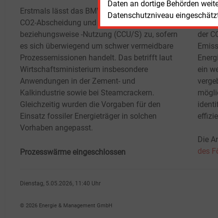
Daten an dortige Behörden weit
Erstmals lässt das BMWE auch Projekte mit
konve
Datenschutzniveau eingeschätzt 
CO2-Abscheidung und -Speicherung
berüc
beziehungsweise -Nutzung (CCU/S) zu, sofern
der C
es sich überwiegend um schwer vermeidbare
Emiss
Prozessemissionen handelt. Das betrifft laut
Energ
Wirtschaftsministerium insbesondere
ein w
Anwendungen in der Zement- und
vergeb
Kalkindustrie sowie bei Steamcrackern.
mögli
Gleichzeitig wurden die Vorgaben für den
identi
Einsatz fossiler Energieträger in solchen
effizi
Vorhaben angepasst.
Die A
des F
Prozesswärme eingeschlossen
Dienstag, 5.05.2026, 11:40 Uhr
Susanne Harmsen
© 2026 Energie & Management GmbH