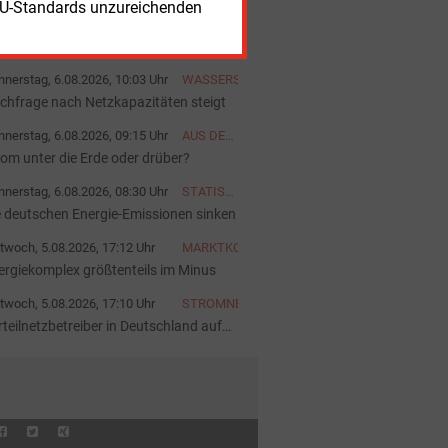
EU-Standards unzureichenden
startet
nerstag, 6.08.2026, 10:36 Uhr
BILANZ
lliardenübernahme soll Deutz weiter
ärken
nerstag, 6.08.2026, 10:03 Uhr
WASSERSTOFF
chfrage nach Netzkapazitäten steigt
nerstag, 6.08.2026, 09:15 Uhr
AUS DER
AKTUELLEN
rom unter die Erde oder drüber?
AUSGABE
nerstag, 6.08.2026, 08:30 Uhr
STATISTIK
DES
e deutschen Energie-Emissionen sinken
TAGES
twoch, 5.08.2026, 17:12 Uhr
MARKTKOMMENTAR
ergiekomplex größtenteils im Minus
twoch, 5.08.2026, 17:10 Uhr
STROMNETZ
rteilnetzbetreiber in Deutschland auf
nen Blick