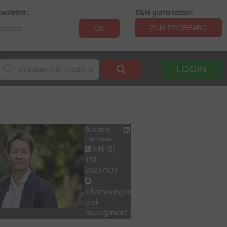
wsletter:
E&M gratis testen:
ZUM PROBEABO
OK
LOGIN
Susanne
Harmsen
+49 (0)
151
28207503
s.harmsen@energie-
und-
management.de