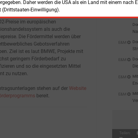
ergegeben. Daher werden die USA als ein Land mit einem nach 
ge
ntionellen Technologien aus. Dabei
Don
(Drittstaaten-Einwilligung).
ksichtigen sie sowohl die Entwicklung
Mi
st
O2-Preise im europäischen
Don
ionshandelssystem als auch die
Na
iepreise. Die Fördermittel werden über
Don
E&M
ettbewerbliches Gebotsverfahren
St
en. Ziel ist es laut BMWE, Projekte mit
chst geringem Förderbedarf zu
Don
E&M
fizieren und so die eingesetzten Mittel
Di
ent zu nutzen.
Mit
E&M
En
ntragsunterlagen stehen auf der
Website
Mit
E&M
örderprogramms
bereit.
Ve
ei
Teilen: