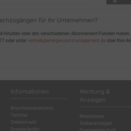
fachzugängen für Ihr Unternehmen?
M-Inhalten oder den verschiedenen Abonnement-Paketen haben.
-77 oder unter
vertrieb@energie-und-management.de
über Ihre An
Informationen
Werbung &
Anzeigen
Branchenverzeichnis
Termine
Mediadaten
Stellenmarkt
Stellenanzeigen
Energie-Archiv
Energiewirtschaft