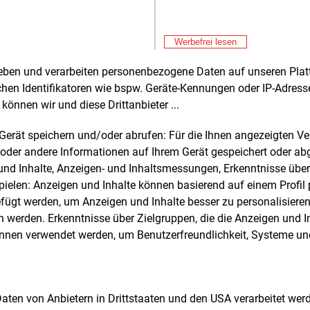
ler zu verschieben, um ihn besser an
Don
E&M
strukturelle Voraussetzungen
Bu
assen.
Werbefrei lesen
zu
Don
E&M
rheben und verarbeiten personenbezogene Daten auf unseren Plat
Wä
rgrund
Ha
chen Identifikatoren wie bspw. Geräte-Kennungen oder IP-Adres
Don
E&M
können wir und diese Drittanbieter ...
ahmeberechtigt sind Unternehmen, die
Wi
Ei
ts am vorbereitenden Verfahren Ende
Don
m Gerät speichern und/oder abrufen: Für die Ihnen angezeigten 
E&M
erfolgreich teilgenommen haben. Sie
E-
oder andere Informationen auf Ihrem Gerät gespeichert oder ab
n ihre Gebote bis zum 7. September
n und Inhalte, Anzeigen- und Inhaltsmessungen, Erkenntnisse übe
Don
inreichen. Die beihilferechtliche
elen: Anzeigen und Inhalte können basierend auf einem Profil p
Pr
migung der überarbeiteten
ügt werden, um Anzeigen und Inhalte besser zu personalisiere
rrichtlinie durch die Europäische
Don
E&M
werden. Erkenntnisse über Zielgruppen, die die Anzeigen und I
ssion steht noch aus, wird laut BMWE
In
önnen verwendet werden, um Benutzerfreundlichkeit, Systeme u
En
 in Kürze erwartet.
Don
E&M
Wa
ifferenzverträge gleichen über einen
sc
Don
E&M
aum von 15 Jahren die Mehrkosten CO2-
 Daten von Anbietern in Drittstaaten und den USA verarbeitet we
Ko
 Produktionsverfahren im Vergleich zu