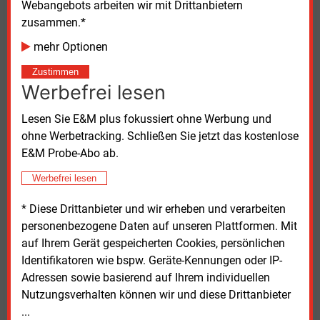
Webangebots arbeiten wir mit Drittanbietern
Der Leitfaden kann kostenlos auf der Webseite des
zusammen.*
Lehrstuhls für Elektrische Energieversorgungstechnik
mehr Optionen
heruntergeladen werden. Zudem bieten die
Projektpartner einen Workshop für Netzbetreiber und
Zustimmen
Werbefrei lesen
Dienstleister an. Darin stellen sie die neuen Planungs-
und Betriebsgrundsätze für städtische Verteilnetze
Lesen Sie E&M plus fokussiert ohne Werbung und
vor, die einen kostenoptimalen Ausbau der Nieder-,
ohne Werbetracking. Schließen Sie jetzt das kostenlose
Mittel- und Hochspannungsnetze erlauben. Bis zum
E&M Probe-Abo ab.
Jahresende sind fünf Termine geplant, die Zahl der
Teilnehmenden ist begrenzt.
Werbefrei lesen
* Diese Drittanbieter und wir erheben und verarbeiten
Das Projekt „PuBStadt – Neue Planungs- und
personenbezogene Daten auf unseren Plattformen. Mit
Betriebsgrundsätze für städtische Verteilnetze zur
auf Ihrem Gerät gespeicherten Cookies, persönlichen
Anpassung an die Anforderungen der Energiewende“
Identifikatoren wie bspw. Geräte-Kennungen oder IP-
wurde vom Bundeswirtschaftsministerium gefördert.
Adressen sowie basierend auf Ihrem individuellen
Neben der Bergischen Universität und der Siemens
Nutzungsverhalten können wir und diese Drittanbieter
AG waren daran die Netzbetreiber Stromnetz Berlin,
...
Stuttgart Netze, Rheinische Netzgesellschaft Köln,