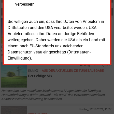
verbessern.
MEHR ZUM THEMA
Sie willigen auch ein, dass Ihre Daten von Anbietern in
Donnerstag, 22.06.2023, 16:10
STROMNETZ
Drittstaaten und den USA verarbeitet werden. USA-
Millionen für den Netzausbau im Landkreis Görlitz
Anbieter müssen ihre Daten an dortige Behörden
weitergegeben. Daher werden die USA als ein Land mit
einem nach EU-Standards unzureichenden
Die Sachsen Netze GmbH, Strom- und Gasnetzbetreiber in Dresden und
Ostsachsen, investiert im Landkreis Görlitz 6
Millionen Euro in den Ausbau
Datenschutzniveau eingeschätzt (Drittstaaten-
seines Netzes.
Einwilligung).
Montag, 1.11.2021, 09:13
E&M
AUS DER AKTUELLEN ZEITUNGSAUSGABE
Der richtige Mix
Netzausbau oder marktliche Mechanismen? Angesichts der künftigen
Herausforderungen dürfte „sowohl − als auch“ den vielversprechendsten
Ansatz zur Netzstabilisierung beschreiben.
Freitag, 22.10.2021, 11:27