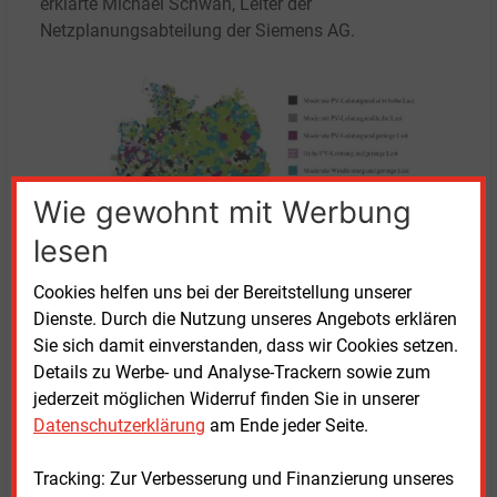
erklärte Michael Schwan, Leiter der
Netzplanungsabteilung der Siemens AG.
Wie gewohnt mit Werbung
lesen
Cookies helfen uns bei der Bereitstellung unserer
Dienste. Durch die Nutzung unseres Angebots erklären
Sie sich damit einverstanden, dass wir Cookies setzen.
Details zu Werbe- und Analyse-Trackern sowie zum
Unterschiede zwischen Erzeugung und Verbrauch
jederzeit möglichen Widerruf finden Sie in unserer
erneuerbarer
Energien nach Regionen
Quelle: BUW
Datenschutzerklärung
am Ende jeder Seite.
Workshop zum Leitfaden im Angebot
Tracking: Zur Verbesserung und Finanzierung unseres