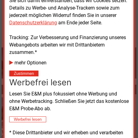
Sie sich damit einverstanden, dass wir Cookies setzen.
Details zu Werbe- und Analyse-Trackern sowie zum
Montag, 2.03.2026, 14:45 Uhr
jederzeit möglichen Widerruf finden Sie in unserer
Manfred Fischer
Datenschutzerklärung
am Ende jeder Seite.
© 2026 Energie & Management GmbH
Tracking: Zur Verbesserung und Finanzierung unseres
Webangebots arbeiten wir mit Drittanbietern
Manfred Fischer
zusammen.*
+49 (0) 8152 9311 0
mehr Optionen
info@energie-und-management.de
Zustimmen
Werbefrei lesen
MEHR ZUM THEMA
Lesen Sie E&M plus fokussiert ohne Werbung und
ohne Werbetracking. Schließen Sie jetzt das kostenlose
Mittwoch, 8.07.2026, 17:16
BILANZ
E&M Probe-Abo ab.
Stadtwerke Düsseldorf halten Ergebnis des Vorjahres
Werbefrei lesen
* Diese Drittanbieter und wir erheben und verarbeiten
Trotz eines rückläufigen Umsatzes haben die Stadtwerke Düsseldorf das
Geschäftsjahr 2025 mit einem leicht verbesserten Jahresüberschuss