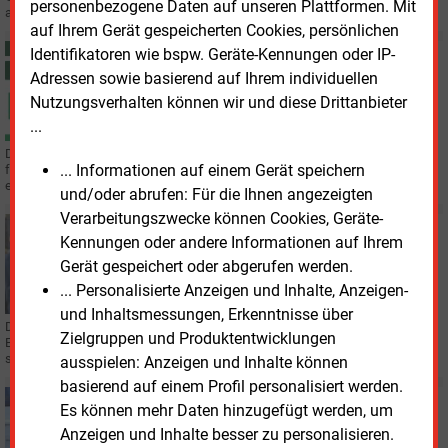
personenbezogene Daten auf unseren Plattformen. Mit
abgeschlossen.
auf Ihrem Gerät gespeicherten Cookies, persönlichen
Identifikatoren wie bspw. Geräte-Kennungen oder IP-
Donnerstag, 26.03.2026, 17:06
ELEKTROFAHRZEUGE
Adressen sowie basierend auf Ihrem individuellen
Strom nachladen im Westmünsterland wird
Nutzungsverhalten können wir und diese Drittanbieter
günstiger
...
Der Strom wird günstiger – zumindest bei einigen Anbietern von Ladeenergie
... Informationen auf einem Gerät speichern
für Elektroautos. Im Westmünsterland offerieren nun mehrere Versorger
einen gemeinsamen Tarif.
und/oder abrufen: Für die Ihnen angezeigten
Verarbeitungszwecke können Cookies, Geräte-
Mittwoch, 25.03.2026, 10:03
Kennungen oder andere Informationen auf Ihrem
ELEKTROFAHRZEUGE
Gerät gespeichert oder abgerufen werden.
Augsburgs Versorger lockt mit billigerem Autostrom
... Personalisierte Anzeigen und Inhalte, Anzeigen-
und Inhaltsmessungen, Erkenntnisse über
Doppelt so viele Ladepunkte wie bisher wollen die Stadtwerke Augsburg
Zielgruppen und Produktentwicklungen
Ende des Jahres im Angebot haben. Außerdem senkt der Versorger an
seinen Säulen den Strompreis für E-Autos.
ausspielen: Anzeigen und Inhalte können
basierend auf einem Profil personalisiert werden.
Mittwoch, 18.03.2026, 11:47
Es können mehr Daten hinzugefügt werden, um
ELEKTROFAHRZEUGE
Anzeigen und Inhalte besser zu personalisieren.
Pilotprojekt LadeFlexBW soll ohne Smart Meter