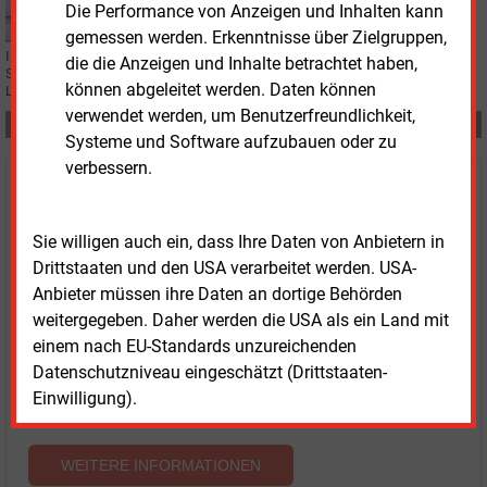
Die Performance von Anzeigen und Inhalten kann
auskommen
gemessen werden. Erkenntnisse über Zielgruppen,
In Baden-Württemberg starten Transnet BW und Intelligent Energy System
die die Anzeigen und Inhalte betrachtet haben,
Services das Projekt „LadeFlexBW“, um ohne Smart Meter privates E-Auto-
können abgeleitet werden. Daten können
Laden netz- und marktdienlich zu steuern.
verwendet werden, um Benutzerfreundlichkeit,
Teilen:
Systeme und Software aufzubauen oder zu
verbessern.
Haben Sie Interesse an Content oder
Mehrfachzugängen für Ihr Unternehmen?
Sie willigen auch ein, dass Ihre Daten von Anbietern in
Drittstaaten und den USA verarbeitet werden. USA-
Sprechen Sie uns an, wenn Sie Fragen zur Nutzung von
Anbieter müssen ihre Daten an dortige Behörden
E&M-Inhalten oder den verschiedenen Abonnement-
weitergegeben. Daher werden die USA als ein Land mit
Paketen haben.
einem nach EU-Standards unzureichenden
Das E&M-Vertriebsteam freut sich unter Tel. 08152 / 93
Datenschutzniveau eingeschätzt (Drittstaaten-
11-77 oder unter
vertrieb@energie-und-management.de
Einwilligung).
über Ihre Anfrage.
WEITERE INFORMATIONEN