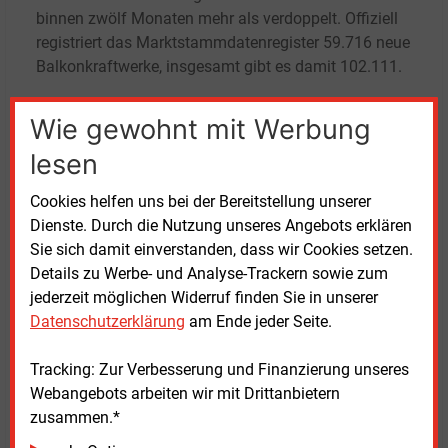
binnen zwölf Monaten mehr als verdoppelt. Offiziell
registriert das Marktstammdatenregister 59.716 neue
Balkonkraftwerke, insgesamt gibt es damit 102.111.
An privaten Geländern und Fassaden sind 57
MW an
Wie gewohnt mit Werbung
Leistung hinzugekommen (insgesamt 89
MW), das
lesen
entspricht 2,7
Prozent des Gesamtzubaus in Baden-
Württemberg. Allerdings geht die Branche davon aus,
Cookies helfen uns bei der Bereitstellung unserer
dass es weitere, unangemeldete Anlagen gibt, die
Dienste. Durch die Nutzung unseres Angebots erklären
nicht in der Statistik auftauchen.
Sie sich damit einverstanden, dass wir Cookies setzen.
Details zu Werbe- und Analyse-Trackern sowie zum
Das Photovoltaik-Netzwerk legt auch eine regionale
jederzeit möglichen Widerruf finden Sie in unserer
Auswertung des Solarzubaus vor, differenziert hier
Datenschutzerklärung
am Ende jeder Seite.
allerdings nicht nach Siedlungsdichte oder
verfügbarer Fläche. Hier sind Stadtkreise naturgemäß
Tracking: Zur Verbesserung und Finanzierung unseres
in ihrem Potenzial eingeschränkt. Entsprechend
Webangebots arbeiten wir mit Drittanbietern
liegen Flächenkreise beim Jahreszubau vorn: Main-
zusammen.*
Tauber (126
MW) vor Biberach (100
MW) und