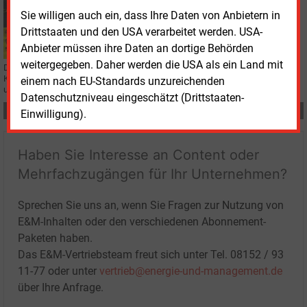
BADEN-WÜRTTEMBERG
Sie willigen auch ein, dass Ihre Daten von Anbietern in
Kommunaler Klimaschutz nimmt Fahrt auf
Drittstaaten und den USA verarbeitet werden. USA-
Anbieter müssen ihre Daten an dortige Behörden
weitergegeben. Daher werden die USA als ein Land mit
Die Landesenergieagentur KEA-BW zeigt im neuen Kurzbericht, wie viele
Kommunen im Südwesten bereits konkrete Maßnahmen für Klimaschutz
einem nach EU-Standards unzureichenden
und Energiewende umsetzen.
Datenschutzniveau eingeschätzt (Drittstaaten-
Teilen:
Einwilligung).
Haben Sie Interesse an Content oder
Mehrfachzugängen für Ihr Unternehmen?
Sprechen Sie uns an, wenn Sie Fragen zur Nutzung von
E&M-Inhalten oder den verschiedenen Abonnement-
Paketen haben.
Das E&M-Vertriebsteam freut sich unter Tel. 08152 / 93
11-77 oder unter
vertrieb@energie-und-management.de
über Ihre Anfrage.