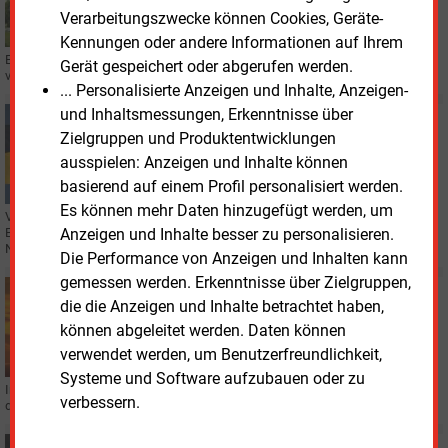
Solarzubau in NRW verliert an Schwung
Verarbeitungszwecke können Cookies, Geräte-
Kennungen oder andere Informationen auf Ihrem
Es geht nicht mehr so schnell, trotzdem wurde im größten Bundesland im
Gerät gespeichert oder abgerufen werden.
vergangenen Jahr wieder mehr als 2.000 MW an Photovoltaik zugebaut.
... Personalisierte Anzeigen und Inhalte, Anzeigen-
und Inhaltsmessungen, Erkenntnisse über
Montag, 15.09.2025, 13:03
Zielgruppen und Produktentwicklungen
BADEN-WÜRTTEMBERG
Die KEA-BW erhält neues Führungsteam
ausspielen: Anzeigen und Inhalte können
basierend auf einem Profil personalisiert werden.
Es können mehr Daten hinzugefügt werden, um
Volker Kienzlen, mehr als 20 Jahre Geschäftsführer der Klimaschutz- und
Anzeigen und Inhalte besser zu personalisieren.
Energieagentur Baden-Württemberg (KEA-BW), geht in den Ruhestand. Sein
Nachfolger steht fest.
Die Performance von Anzeigen und Inhalten kann
gemessen werden. Erkenntnisse über Zielgruppen,
Donnerstag, 24.04.2025, 14:40
die die Anzeigen und Inhalte betrachtet haben,
REGENERATIVE
können abgeleitet werden. Daten können
Erneuerbare decken weniger als 50 Prozent des
verwendet werden, um Benutzerfreundlichkeit,
Stromverbrauchs
Systeme und Software aufzubauen oder zu
Im ersten Quartal 2024 deckten die erneuerbaren Energien noch 56 Prozent
verbessern.
des deutschen Stromverbrauchs. 2025 sinkt der Anteil deutlich.
Dienstag, 8.04.2025, 12:30