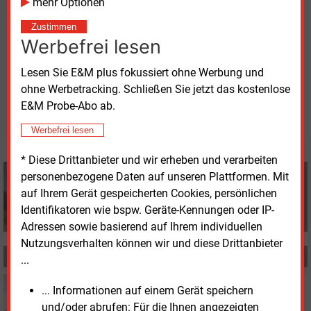
Karlsruhe (91
MW). Beim Gesamtbestand rangiert
mehr Optionen
Alb-Donau mit 599
MW vor Ravensburg (569
MW)
Zustimmen
und Biberach (559
MW).
Werbefrei lesen
Lesen Sie E&M plus fokussiert ohne Werbung und
Dienstag, 21.01.2025, 16:34 Uhr
ohne Werbetracking. Schließen Sie jetzt das kostenlose
Volker Stephan
E&M Probe-Abo ab.
© 2026 Energie & Management GmbH
Werbefrei lesen
* Diese Drittanbieter und wir erheben und verarbeiten
Volker Stephan
personenbezogene Daten auf unseren Plattformen. Mit
+49 (0) 8152 9311 0
auf Ihrem Gerät gespeicherten Cookies, persönlichen
info@energie-und-management.de
Identifikatoren wie bspw. Geräte-Kennungen oder IP-
Adressen sowie basierend auf Ihrem individuellen
Nutzungsverhalten können wir und diese Drittanbieter
MEHR ZUM THEMA
...
Mittwoch, 4.02.2026, 09:12
... Informationen auf einem Gerät speichern
PHOTOVOLTAIK
und/oder abrufen: Für die Ihnen angezeigten