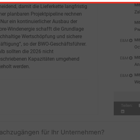
Mit
eidend, damit die Lieferkette langfristig
Za
iner planbaren Projektpipeline rechnen
 Nur ein kontinuierlicher Ausbau der
Mit
ore-Windenergie schafft die Grundlage
Pw
achhaltige Wertschöpfung und sichere
St
Mit
E&M
äftigung“, so der BWO-Geschäftsführer.
Oc
lb sollten die 2026 nicht
Cl
Mit
E&M
schriebenen Kapazitäten umgehend
An
eholt werden.
20
Mit
E&M
We
Teilen:
fachzugängen für Ihr Unternehmen?