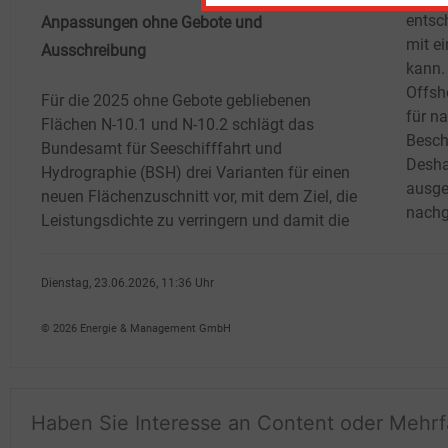
entsch
Anpassungen ohne Gebote und
mit e
Ausschreibung
kann.
Offsh
Für die 2025 ohne Gebote gebliebenen
für n
Flächen N-10.1 und N-10.2 schlägt das
Besch
Bundesamt für Seeschifffahrt und
Desha
Hydrographie (BSH) drei Varianten für einen
ausge
neuen Flächenzuschnitt vor, mit dem Ziel, die
nachg
Leistungsdichte zu verringern und damit die
Dienstag, 23.06.2026, 11:36 Uhr
G�nter Drewnitzky
© 2026 Energie & Management GmbH
Haben Sie Interesse an Content oder Mehr