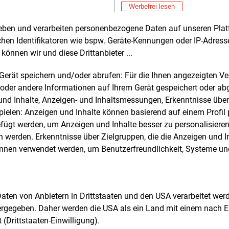
Au
MW
und N-13.2 mit 1.000
MW. Für die
Werbefrei lesen
Mit
E&M
en N-12.4 und N-12.5, deren
Kl
rheben und verarbeiten personenbezogene Daten auf unseren Plat
hreibung für 2026 ausgesetzt wurde,
Mit
E&M
chen Identifikatoren wie bspw. Geräte-Kennungen oder IP-Adres
 der Änderungsentwurf dagegen
Fa
können wir und diese Drittanbieter ...
hst keine neue Ausschreibung im Jahr
pr
Mit
E&M
vor. Das BSH will den Zeitpunkt der
m Gerät speichern und/oder abrufen: Für die Ihnen angezeigten 
Kf
hreibung zu einem späteren Zeitpunkt
oder andere Informationen auf Ihrem Gerät gespeichert oder ab
egen.
Mit
E&M
n und Inhalte, Anzeigen- und Inhaltsmessungen, Erkenntnisse übe
DE
elen: Anzeigen und Inhalte können basierend auf einem Profil p
WO fordert in seiner Mitteilung auch,
He
Mit
ügt werden, um Anzeigen und Inhalte besser zu personalisiere
E&M
die Anpassungen des
In
werden. Erkenntnisse über Zielgruppen, die die Anzeigen und I
enentwicklungsplans den gesetzlich
önnen verwendet werden, um Benutzerfreundlichkeit, Systeme u
Mit
E&M
elegten Ausbaupfad der Offshore-
Wi
nergie auf 70.000
MW bis 2045
sc
stützen müssten. Nach dem
Mit
E&M
nergie-auf-See-Gesetz sollen ab 2027
Ko
 Daten von Anbietern in Drittstaaten und den USA verarbeitet we
ich mindestens 4.000
MW Offshore-
Sä
ergegeben. Daher werden die USA als ein Land mit einem nach 
Mit
E&M
eistung ausgeschrieben werden. „Ein
(Drittstaaten-Einwilligung).
Mi
ssliches Ausschreibungsvolumen ist