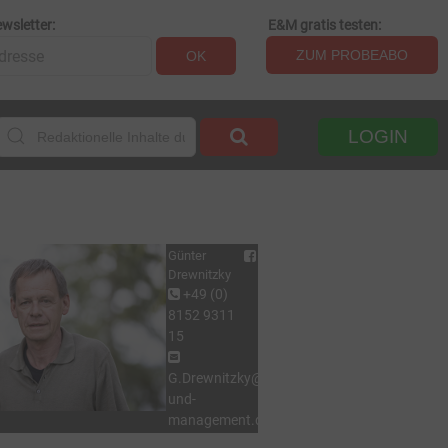
wsletter:
E&M gratis testen:
ZUM PROBEABO
OK
LOGIN
Günter
Drewnitzky
+49 (0)
8152 9311
15
G.Drewnitzky@energie-
und-
management.de