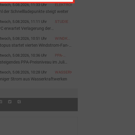
twoch, 5.08.2026, 11:33 Uhr
ELEKTROFAHRZEUGE
hl der Schnellladepunkte steigt weiter
twoch, 5.08.2026, 11:11 Uhr
STUDIE
C erwartet Verlagerung der
ahlproduktion
twoch, 5.08.2026, 10:51 Uhr
WINDKRAFT
ONSHORE
topus startet vierten Windstrom-Fan-
ub
twoch, 5.08.2026, 10:36 Uhr
PPA-
PREISINDEX
steigendes PPA-Preisniveau im Juli
26
twoch, 5.08.2026, 10:28 Uhr
WASSERKRAFT
niger Strom aus Wasserkraftwerken