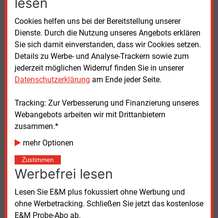
lesen
solches Darlehen. In Hessen stellt die
Landesförderbank Nachrangkapital bereit. Beide
Cookies helfen uns bei der Bereitstellung unserer
Modelle zielen darauf ab, die finanzielle Belastung
Dienste. Durch die Nutzung unseres Angebots erklären
öffentlicher Haushalte zu begrenzen.
Sie sich damit einverstanden, dass wir Cookies setzen.
Details zu Werbe- und Analyse-Trackern sowie zum
Die Umsetzung hybrider Finanzierungen hänge
jederzeit möglichen Widerruf finden Sie in unserer
jedoch weniger vom Rechtsrahmen als von
Datenschutzerklärung
am Ende jeder Seite.
politischen Faktoren ab, so die Verfasser der Studie.
Kommunalaufsichten spielen eine zentrale Rolle bei
Tracking: Zur Verbesserung und Finanzierung unseres
der Genehmigung von Kreditaufnahmen.
Webangebots arbeiten wir mit Drittanbietern
Unterschiedliche Auslegungen führen zu
zusammen.*
Unsicherheiten und Verzögerungen. Die Studie fordert
mehr Optionen
daher Anpassungen im Kommunalrecht.
Standardisierte Verfahren und klare Regelungen
Zustimmen
Werbefrei lesen
könnten die Umsetzung erleichtern. Zudem bestehe
Bedarf an einem Ausbau der Förderstrukturen auf
Lesen Sie E&M plus fokussiert ohne Werbung und
Landesebene.
ohne Werbetracking. Schließen Sie jetzt das kostenlose
E&M Probe-Abo ab.