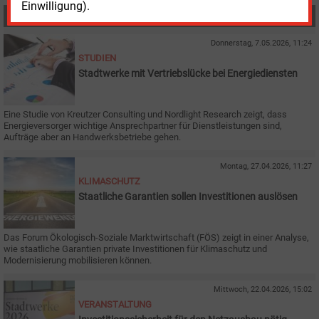
Einwilligung).
MEHR ZUM THEMA
Donnerstag, 7.05.2026, 11:24
STUDIEN
Stadtwerke mit Vertriebslücke bei Energiediensten
Eine Studie von Kreutzer Consulting und Nordlight Research zeigt, dass
Energieversorger wichtige Ansprechpartner für Dienstleistungen sind,
Aufträge aber an Handwerksbetriebe gehen.
Montag, 27.04.2026, 11:27
KLIMASCHUTZ
Staatliche Garantien sollen Investitionen auslösen
Das Forum Ökologisch-Soziale Marktwirtschaft (FÖS) zeigt in einer Analyse,
wie staatliche Garantien private Investitionen für Klimaschutz und
Modernisierung mobilisieren können.
Mittwoch, 22.04.2026, 15:02
VERANSTALTUNG