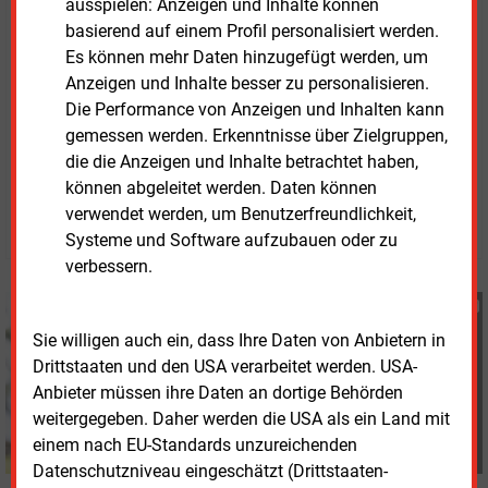
ausspielen: Anzeigen und Inhalte können
basierend auf einem Profil personalisiert werden.
Die gesamte
Studie „Eigenkapital für die
Es können mehr Daten hinzugefügt werden, um
Energiewende“
steht auf der Internetseite von
Anzeigen und Inhalte besser zu personalisieren.
Dezernat Zukunft als PDF zur Verfügung.
Die Performance von Anzeigen und Inhalten kann
gemessen werden. Erkenntnisse über Zielgruppen,
die die Anzeigen und Inhalte betrachtet haben,
Donnerstag, 23.04.2026, 12:31 Uhr
Heidi Roider
können abgeleitet werden. Daten können
verwendet werden, um Benutzerfreundlichkeit,
© 2026 Energie & Management GmbH
Systeme und Software aufzubauen oder zu
verbessern.
Heidi Roider
+49 (0) 8152 9311 28
Sie willigen auch ein, dass Ihre Daten von Anbietern in
h.roider@energie-und-
Drittstaaten und den USA verarbeitet werden. USA-
management.de
Anbieter müssen ihre Daten an dortige Behörden
weitergegeben. Daher werden die USA als ein Land mit
einem nach EU-Standards unzureichenden
Datenschutzniveau eingeschätzt (Drittstaaten-