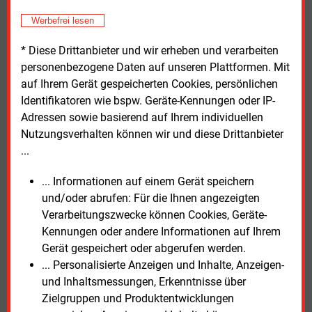
Vorschlag für einen „Deutschland-Standard“
Werbefrei lesen
Als Lösung schlägt die Studie ein abgestimmtes
* Diese Drittanbieter und wir erheben und verarbeiten
System über alle föderalen Ebenen vor. Kommunen
personenbezogene Daten auf unseren Plattformen. Mit
sollen auf Basis langfristiger Investitionspläne ihre
auf Ihrem Gerät gespeicherten Cookies, persönlichen
Eigenkapitallücke ermitteln und gezielt hybride
Identifikatoren wie bspw. Geräte-Kennungen oder IP-
Instrumente einsetzen. Länder sollen rechtliche
Adressen sowie basierend auf Ihrem individuellen
Hürden abbauen, Bürgschaften bereitstellen und
Nutzungsverhalten können wir und diese Drittanbieter
Förderprogramme ausweiten.
...
Der Bund soll hier ergänzend eingreifen, etwa
mit
... Informationen auf einem Gerät speichern
Rückbürgschaften, Kreditprogrammen und der
und/oder abrufen: Für die Ihnen angezeigten
Entwicklung einheitlicher Standards. Zudem sieht
Verarbeitungszwecke können Cookies, Geräte-
das Konzept den Aufbau von Plattformen zur
Kennungen oder andere Informationen auf Ihrem
Einbindung privater Investoren vor. Ziel ist es, auch
Gerät gespeichert oder abgerufen werden.
kleinere Projekte für institutionelles Kapital
... Personalisierte Anzeigen und Inhalte, Anzeigen-
zugänglich zu machen. Die Studie versteht diesen
und Inhaltsmessungen, Erkenntnisse über
Ansatz als „Blaupause“ für eine flächendeckende
Zielgruppen und Produktentwicklungen
Lösung.