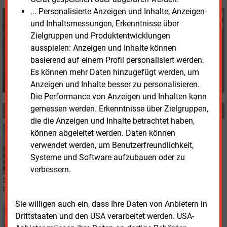
... Personalisierte Anzeigen und Inhalte, Anzeigen-
Fritz Wilhelm
und Inhaltsmessungen, Erkenntnisse über
+49 (0) 6007 9396075
Zielgruppen und Produktentwicklungen
f.wilhelm@energie-und-
ausspielen: Anzeigen und Inhalte können
management.de
basierend auf einem Profil personalisiert werden.
Es können mehr Daten hinzugefügt werden, um
Anzeigen und Inhalte besser zu personalisieren.
Die Performance von Anzeigen und Inhalten kann
gemessen werden. Erkenntnisse über Zielgruppen,
MEHR ZUM THEMA
die die Anzeigen und Inhalte betrachtet haben,
Montag, 27.07.2026, 15:47
können abgeleitet werden. Daten können
E&M
BILANZ
verwendet werden, um Benutzerfreundlichkeit,
Naturenergie mit deutlichem Ergebnisrückgang
Systeme und Software aufzubauen oder zu
verbessern.
Die deutsch-schweizerische EnBW-Tochter Naturenergie musste Einbußen
beim Gewinn und Absatz von Strom und Erdgas hinnehmen.
Sie willigen auch ein, dass Ihre Daten von Anbietern in
Mittwoch, 1.07.2026, 16:38
Drittstaaten und den USA verarbeitet werden. USA-
BILANZ