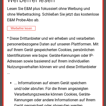
stark beschäftigt. Dass nun eine Einigung erzielt
Lesen Sie E&M plus fokussiert ohne Werbung und
wurde und die jahrelange Unsicherheit endet, ist eine
ohne Werbetracking. Schließen Sie jetzt das kostenlose
sehr gute Nachricht für die Gemeinden“, so
E&M Probe-Abo ab.
Bürgermeister Andreas Schneucker aus Binzen.
Die Vereinbarung umfasst auch „ein gemeinsames
Werbefrei lesen
Verständnis über die zukünftige Zusammenarbeit“,
wie es in der gemeinsamen Mitteilung der beiden
* Diese Drittanbieter und wir erheben und verarbeiten
Netzgesellschaften weiter heißt. Beide Unternehmen
personenbezogene Daten auf unseren Plattformen. Mit
betonen den Willen, partnerschaftlich
auf Ihrem Gerät gespeicherten Cookies, persönlichen
zusammenzuarbeiten und auf einen konstruktiven
Identifikatoren wie bspw. Geräte-Kennungen oder IP-
und vertrauensvollen Austausch zu setzen. Das Wohl
Adressen sowie basierend auf Ihrem individuellen
der Kommunen sei dafür die Leitlinie.
Nutzungsverhalten können wir und diese Drittanbieter
...
Donnerstag, 21.05.2026, 13:27 Uhr
... Informationen auf einem Gerät speichern
Fritz Wilhelm
und/oder abrufen: Für die Ihnen angezeigten
© 2026 Energie & Management GmbH
Verarbeitungszwecke können Cookies, Geräte-
Kennungen oder andere Informationen auf Ihrem
Gerät gespeichert oder abgerufen werden.