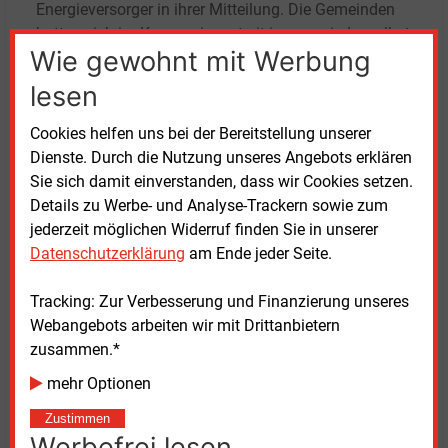
Energieversorger in ihrer Mitteilung. Die Gemeinden
hatten sich im Konzessionsstreit immer wieder selbst
Wie gewohnt mit Werbung
zu Wort gemeldet, unter anderem mit einer
Pressekonferenz im Dezember 2024, in der sie die
lesen
Naturenergie aufforderten, ergangene
Gerichtsentscheidungen zu respektieren (wir
Cookies helfen uns bei der Bereitstellung unserer
berichteten).
Dienste. Durch die Nutzung unseres Angebots erklären
Sie sich damit einverstanden, dass wir Cookies setzen.
Die Gemeinden hatten sich jeweils in einstimmigen
Details zu Werbe- und Analyse-Trackern sowie zum
Ratsbeschlüssen für die Vergabe der Konzessionen
jederzeit möglichen Widerruf finden Sie in unserer
an die Netzgesellschaft der Badenova
Datenschutzerklärung
am Ende jeder Seite.
ausgesprochen. Rügen der Naturenergie zu den
Entscheidungen beziehungsweise zu den
Tracking: Zur Verbesserung und Finanzierung unseres
Ausschreibungsverfahren hatten das Landgericht
Webangebots arbeiten wir mit Drittanbietern
Mannheim sowie das Oberlandesgericht Karlsruhe
zusammen.*
abgewiesen. Dennoch hatte sich der bisherige
mehr Optionen
Konzessionär geweigert, die Netze zu übergeben.
Zustimmen
Werbefrei lesen
„Der langjährige Streit hat die beteiligten Kommunen