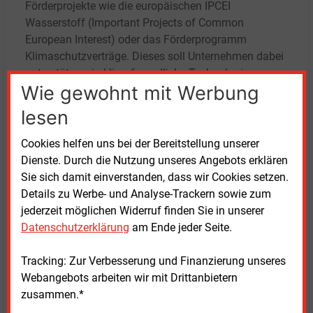
Förderprojekte wie die europäischen IPCEI
Wasserstoff (Important Projects of Common
European Interest) oder das Förderprogramm
Klimaschutzverträge. Dieses soll
Unternehmen dabei
unterstützen, in klimafreundliche Technologien zu
Wie gewohnt mit Werbung
investieren, die sich ohne Förderung nicht rechnen
würden.
lesen
Den geförderten Unternehmen wird eine variable
Cookies helfen uns bei der Bereitstellung unserer
Förderung gezahlt, die Mehrkosten im Vergleich zu
Dienste. Durch die Nutzung unseres Angebots erklären
einer konventionellen Technologie ausgleicht
Sie sich damit einverstanden, dass wir Cookies setzen.
(Contracts for Difference). Allerdings räumt das
Details zu Werbe- und Analyse-Trackern sowie zum
zuständige Bundesministerium für Wirtschaft und
jederzeit möglichen Widerruf finden Sie in unserer
Klimaschutz ein, dass der Zeitplan für die
Datenschutzerklärung
am Ende jeder Seite.
Klimaschutzverträge noch im Fluss ist. Daneben soll
eine Reihe weiterer – bestehende oder neue –
Tracking: Zur Verbesserung und Finanzierung unseres
Förderinstrumente geprüft und entwickelt werden.
Webangebots arbeiten wir mit Drittanbietern
zusammen.*
Ist die neue NWS die Initialzündung?