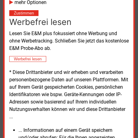
mehr Optionen
Zustimmen
Die Fortschreibung der NWS ist überwiegend begrüßt
Werbefrei lesen
worden. Sie ist ohne Zweifel ein Schritt in die richtige
Richtung. Es braucht die geplanten Förderungen. Die
Lesen Sie E&M plus fokussiert ohne Werbung und
Durchführung großvolumiger Investitionen durch
ohne Werbetracking. Schließen Sie jetzt das kostenlose
Finanzinvestoren dürfte aber weiterhin
E&M Probe-Abo ab.
herausfordernd bleiben, solange die Leitplanken für
entsprechende Investitionen und angemessene
Werbefrei lesen
Fördermöglichkeiten nicht hinreichend konkret sind.
* Diese Drittanbieter und wir erheben und verarbeiten
personenbezogene Daten auf unseren Plattformen. Mit
*Dr. Christoph Nawroth ist Partner der Kanzlei Herbert
auf Ihrem Gerät gespeicherten Cookies, persönlichen
Smith Freehills mit Sitz in Düsseldorf.
Identifikatoren wie bspw. Geräte-Kennungen oder IP-
Adressen sowie basierend auf Ihrem individuellen
Nutzungsverhalten können wir und diese Drittanbieter
...
... Informationen auf einem Gerät speichern
und/oder abrufen: Für die Ihnen angezeigten