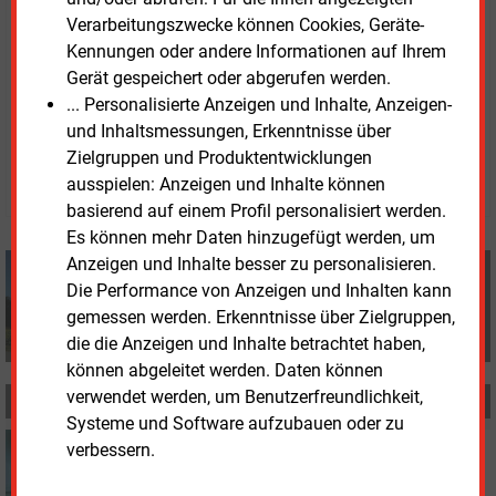
Verarbeitungszwecke können Cookies, Geräte-
Dr. Christoph Nawroth
Kennungen oder andere Informationen auf Ihrem
Quelle: Kanzlei
Herbert Smith Freehills
Gerät gespeichert oder abgerufen werden.
... Personalisierte Anzeigen und Inhalte, Anzeigen-
Donnerstag, 10.08.2023, 07:00 Uhr
und Inhaltsmessungen, Erkenntnisse über
Redaktion
Zielgruppen und Produktentwicklungen
© 2026 Energie & Management GmbH
ausspielen: Anzeigen und Inhalte können
basierend auf einem Profil personalisiert werden.
Es können mehr Daten hinzugefügt werden, um
Anzeigen und Inhalte besser zu personalisieren.
Redaktion
Die Performance von Anzeigen und Inhalten kann
+49 (0) 8152 9311 0
info@energie-und-management.de
gemessen werden. Erkenntnisse über Zielgruppen,
die die Anzeigen und Inhalte betrachtet haben,
können abgeleitet werden. Daten können
verwendet werden, um Benutzerfreundlichkeit,
MEHR ZUM THEMA
Systeme und Software aufzubauen oder zu
Freitag, 12.01.2024, 15:46
verbessern.
WASSERSTOFF
Großes H2-Potenzial in der Region Südlicher