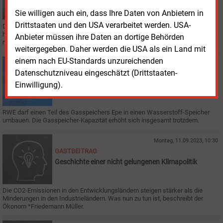
Oberrhein
Sie willigen auch ein, dass Ihre Daten von Anbietern in
Drittstaaten und den USA verarbeitet werden. USA-
Die Gasnetzbetreiber Terranets BW, GRT Gaz sowie die Badenova Netze
haben bei ihrer Interessenabfrage für künftige Wasserstoffprojekte nicht nur
Anbieter müssen ihre Daten an dortige Behörden
mögliche H2-Abnehmer gefunden.
weitergegeben. Daher werden die USA als ein Land mit
einem nach EU-Standards unzureichenden
Mittwoch, 29.11.2023, 16:26
Datenschutzniveau eingeschätzt (Drittstaaten-
WASSERSTOFF
Behörde genehmigt Umbau einer Kaverne für
Einwilligung).
Wasserstoff
RWE darf einen Teil des Gasspeichers Epe in einen Wasserstoff-Speicher
umbauen. Die Gasspeicher-Kapazität erhöht sich insgesamt trotzdem.
Montag, 11.09.2023, 10:30
GASTBEITRAG
Geschichte einer nicht gelungenen Klimapolitik
Die CO2-Emissionen in den Entwicklungsländern steigen stärker als die
Minderungen in den Industrieländern. Was nun zu tun ist, beschreibt der
Ökonom *Friedemann Müller.