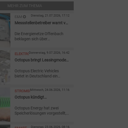
MEHR ZUM THEMA
Dienstag, 21.07.2026, 17:12
E&M
Messstellenbetreiber warnt vor
SMART
Werbeschreiben
METER
Die Energienetze Offenbach
beklagen sich über
irreführende Werbeschreiben
wettbewerblicher
Donnerstag, 9.07.2026, 16:42
ELEKTROFAHRZEUGE
Messstellenbetreiber. Kunden
sollten die Angebote sorgfältig
Octopus bringt Leasingmodell
prüfen.
aus UK nach Deutschland
Octopus Electric Vehicles
bietet in Deutschland ein
Leasingmodell für
Elektroautos per
Mittwoch, 24.06.2026, 11:16
STROMSPEICHER
Gehaltsumwandlung an und
wirbt um
Octopus kündigt
Partnerunternehmen.
Stromspeicher für Mieter an
Octopus Energy hat zwei
Speicherlösungen vorgestellt,
die auch Haushalten ohne
eigene Photovoltaikanlage
Dienstag, 23.06.2026, 08:16