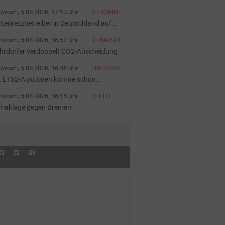
twoch, 5.08.2026, 17:10 Uhr
STROMNETZ
rteilnetzbetreiber in Deutschland auf
nen Blick
twoch, 5.08.2026, 16:52 Uhr
KLIMASCHUTZ
hrdorfer verdoppelt CO2-Abscheidung
twoch, 5.08.2026, 16:45 Uhr
EMISSIONSHANDEL
t ETS2-Auktionen könnte schon
gust Schluss sein
twoch, 5.08.2026, 16:15 Uhr
RECHT
imaklage gegen Bremen