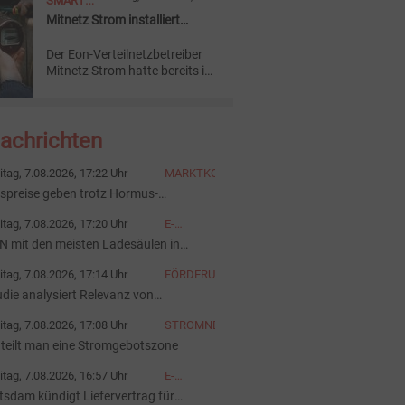
SMART
eine profitable Nutzung der
Batterien ermöglichen sollen.
Mitnetz Strom installiert
METER
100.000. intelligentes
Der Eon-Verteilnetzbetreiber
Messsystem
Mitnetz Strom hatte bereits im
vierten Quartal 2025 die
gesetzlich geforderte
Einbauquote bei intelligenten
Nachrichten
Messsystemen übertroffen.
itag, 7.08.2026, 17:22 Uhr
MARKTKOMMENTAR
spreise geben trotz Hormus-
annungen nach
itag, 7.08.2026, 17:20 Uhr
E-
FAHRZEUGE
N mit den meisten Ladesäulen in
terreich
itag, 7.08.2026, 17:14 Uhr
FÖRDERUNG
udie analysiert Relevanz von
rderinstrumenten
itag, 7.08.2026, 17:08 Uhr
STROMNETZ
 teilt man eine Stromgebotszone
itag, 7.08.2026, 16:57 Uhr
E-
FAHRZEUGE
tsdam kündigt Liefervertrag für