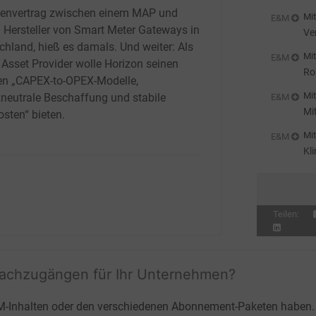
nvertrag zwischen einem MAP und
Mit
E&M
 Hersteller von Smart Meter Gateways in
Ve
chland, hieß es damals. Und weiter: Als
ei
Mit
E&M
 Asset Provider wolle Horizon seinen
Ro
n „CAPEX-to-OPEX-Modelle,
Mit
zneutrale Beschaffung und stabile
E&M
Mi
osten“ bieten.
Au
Mit
E&M
Kl
Teilen:
fachzugängen für Ihr Unternehmen?
M-Inhalten oder den verschiedenen Abonnement-Paketen haben.