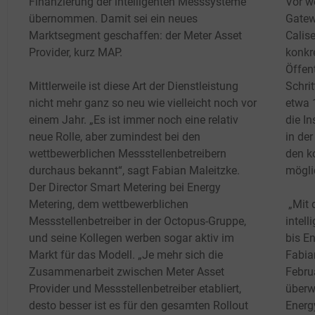
Finanzierung der intelligenten Messsysteme
Vor w
übernommen. Damit sei ein neues
Gatew
Marktsegment geschaffen: der Meter Asset
Calise
Provider, kurz MAP.
konkr
Öffen
Mittlerweile ist diese Art der Dienstleistung
Schri
nicht mehr ganz so neu wie vielleicht noch vor
etwa 
einem Jahr. „Es ist immer noch eine relativ
die In
neue Rolle, aber zumindest bei den
in der
wettbewerblichen Messstellenbetreibern
den k
durchaus bekannt“, sagt Fabian Maleitzke.
mögli
Der Director Smart Metering bei Energy
Metering, dem wettbewerblichen
„Mit 
Messstellenbetreiber in der Octopus-Gruppe,
intell
und seine Kollegen werben sogar aktiv im
bis E
Markt für das Modell. „Je mehr sich die
Fabia
Zusammenarbeit zwischen Meter Asset
Febru
Provider und Messstellenbetreiber etabliert,
überw
desto besser ist es für den gesamten Rollout
Energ