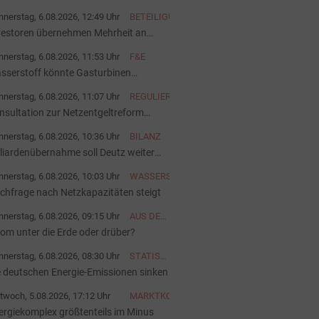
nerstag, 6.08.2026, 12:49 Uhr
BETEILIGUNG
vestoren übernehmen Mehrheit an
pal-Anlagenportfolio
nerstag, 6.08.2026, 11:53 Uhr
F&E
sserstoff könnte Gasturbinen
hneller altern lassen
nerstag, 6.08.2026, 11:07 Uhr
REGULIERUNG
nsultation zur Netzentgeltreform
startet
nerstag, 6.08.2026, 10:36 Uhr
BILANZ
lliardenübernahme soll Deutz weiter
ärken
nerstag, 6.08.2026, 10:03 Uhr
WASSERSTOFF
chfrage nach Netzkapazitäten steigt
nerstag, 6.08.2026, 09:15 Uhr
AUS DER
AKTUELLEN
rom unter die Erde oder drüber?
AUSGABE
nerstag, 6.08.2026, 08:30 Uhr
STATISTIK
DES
e deutschen Energie-Emissionen sinken
TAGES
twoch, 5.08.2026, 17:12 Uhr
MARKTKOMMENTAR
ergiekomplex größtenteils im Minus