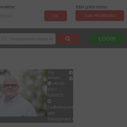
wsletter:
E&M gratis testen:
ZUM PROBEABO
OK
LOGIN
Fritz
Wilhelm
+49 (0)
6007
9396075
f.wilhelm@energie-
und-
management.de