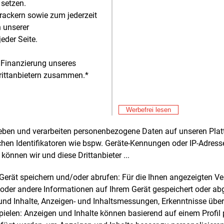
 setzen.
we
l aus Sicht der Nutzer als auch aus
Fre
rackern sowie zum jederzeit
 des wettbewerblichen
We
n unserer
tellenbetreibers nicht genug Mehrwert
eder Seite.
Fre
E&M
 das intelligente Messsystem entstehe.
AB
ders in Mehrfamilienhäusern ließe sich
St
 Finanzierung unseres
Fre
s Potenzial durch eine Bündelung zwar
E&M
rittanbietern zusammen.*
St
, was technisch auch machbar wäre.
Al
regulatorische Hürden verhinderten
Fre
E&M
it noch einen wirtschaftlichen Ansatz.
Fr
Werbefrei lesen
Fre
E&M
n ist nicht der einzige Meter Asset
rheben und verarbeiten personenbezogene Daten auf unseren Plat
„S
der, der im deutschen Markt für die
chen Identifikatoren wie bspw. Geräte-Kennungen oder IP-Adres
Pa
Fre
us-Gruppe aktiv ist. Auch die
E&M
können wir und diese Drittanbieter ...
De
iesparte des australischen
si
zkonzerns Macquarie hat erklärt, für den
m Gerät speichern und/oder abrufen: Für die Ihnen angezeigten 
Don
E&M
ieanbieter die Finanzierung und
oder andere Informationen auf Ihrem Gerät gespeichert oder ab
Hi
affung von intelligenten Messsystemen
n und Inhalte, Anzeigen- und Inhaltsmessungen, Erkenntnisse übe
Don
E&M
ernehmen. Nach eigenen Angaben hatte
elen: Anzeigen und Inhalte können basierend auf einem Profil p
RW