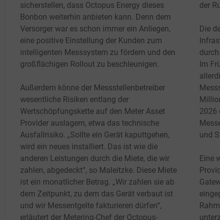
sicherstellen, dass Octopus Energy dieses
der R
Bonbon weiterhin anbieten kann. Denn dem
Versorger war es schon immer ein Anliegen,
Die d
eine positive Einstellung der Kunden zum
Infras
intelligenten Messsystem zu fördern und den
durch
großflächigen Rollout zu beschleunigen.
Im Fr
aller
Außerdem könne der Messstellenbetreiber
Messs
wesentliche Risiken entlang der
Millio
Wertschöpfungskette auf den Meter Asset
2026 
Provider auslagern, etwa das technische
Messe
Ausfallrisiko. „Sollte ein Gerät kaputtgehen,
und S
wird ein neues installiert. Das ist wie die
anderen Leistungen durch die Miete, die wir
Eine 
zahlen, abgedeckt“, so Maleitzke. Diese Miete
Provi
ist ein monatlicher Betrag. „Wir zahlen sie ab
Gatew
dem Zeitpunkt, zu dem das Gerät verbaut ist
einge
und wir Messentgelte fakturieren dürfen“,
Rahme
erläutert der Metering-Chef der Octopus-
unter