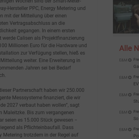
enigen Wochen sind der Smart-Meter-
ay-Hersteller PPC, Energy Metering und
n mit der Mitteilung über einen
eten Vertragsabschluss an die
tlichkeit gegangen. In einem ersten
tt werde Calisen als Projektfinanzierung
100 Millionen Euro für die Hardware und
Alle 
stallation zur Verfügung stellen, hieß es
Fre
 Mitteilung weiter. Eine Erweiterung in
E&M
Ga
ommenden Jahren sei bei Bedarf
Sp
ch.
Fre
E&M
EV
dieser Partnerschaft haben wir 250.000
Ös
Fre
E&M
igente Messsysteme finanziert, die wir
St
nde 2027 verbaut haben wollen“, sagt
Fö
Fre
n Maleitzke. Bis zum vergangenen
E&M
So
ar seien es 15.000 Stück gewesen −
iegend als Pflichteinbaufall. Dass
Fre
E&M
y Metering trotzdem in der Regel auf
Po