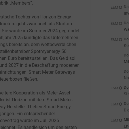
ubrik „Members“.
Don
E&M
In
eutsche Tochter von Horizon Energy
En
Don
tructure geht zwar noch als Start-up
E&M
Wa
. Sie wurde im Sommer 2024 gegründet.
sc
ühjahr 2025 kündigte das Unternehmen
Don
E&M
dings bereits an, dem wettbewerblichen
Ko
tellenbetreiber Spotmyenergy 50
ge
Don
nen Euro bereitzustellen. Das Geld soll
Mi
und 2027 in die Beschaffung moderner
st
Don
inrichtungen, Smart Meter Gateways
Na
teuerboxen fließen.
Don
E&M
weitere Kooperation als Meter Asset
St
der ist Horizon mit dem Smart-Meter-
Don
E&M
ay-Hersteller Theben Smart Energy
Di
gangen. Ein entsprechender
Mit
nvertrag wurde im Juli 2025
E&M
En
zeichnet. Es handle sich um den ersten