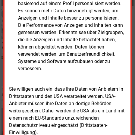
MEHR ZUM THEMA
basierend auf einem Profil personalisiert werden.
Es können mehr Daten hinzugefügt werden, um
Dienstag, 30.06.2026, 16:00
Anzeigen und Inhalte besser zu personalisieren.
REGULIERUNG
Die Performance von Anzeigen und Inhalten kann
Kartellamt zieht positive Bilanz der
Energiepreisbremse
gemessen werden. Erkenntnisse über Zielgruppen,
die die Anzeigen und Inhalte betrachtet haben,
Kartellamtspräsident Andreas Mundt hat den Jahresbericht 2025/26 seiner
können abgeleitet werden. Daten können
Behörde vorgestellt. Im Energiebereich nimmt die Marktmacht zu.
verwendet werden, um Benutzerfreundlichkeit,
Freitag, 5.06.2026, 12:43
Systeme und Software aufzubauen oder zu
REGULIERUNG
verbessern.
Erste Daten zu Kraftwerksausschreibungen bekannt
Sie willigen auch ein, dass Ihre Daten von Anbietern in
Die Bundesnetzagentur hat vorab erste Details zu den neuen
Ausschreibungen für neue Kapazitäten nach dem StromVKG publiziert. Sie
Drittstaaten und den USA verarbeitet werden. USA-
sollen auch im Fall von Dunkelflauten Strom liefern.
Anbieter müssen ihre Daten an dortige Behörden
weitergegeben. Daher werden die USA als ein Land mit
Dienstag, 2.06.2026, 09:20
einem nach EU-Standards unzureichenden
GASKRAFTWERKE
Datenschutzniveau eingeschätzt (Drittstaaten-
Uniper: Dunkelflauten sind Normalzustand
Einwilligung).