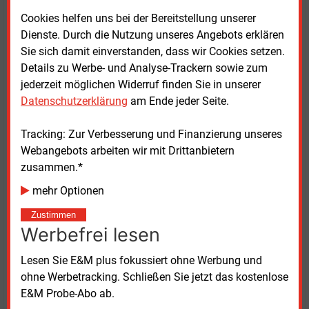
müssten bereits bei der Einreichung einen
Cookies helfen uns bei der Bereitstellung unserer
bestehenden oder zugesagten Netzanschluss
Dienste. Durch die Nutzung unseres Angebots erklären
nachweisen. Nach Einschätzung der Behörde führt
Sie sich damit einverstanden, dass wir Cookies setzen.
dies faktisch zu einer Bevorzugung bestehender
Details zu Werbe- und Analyse-Trackern sowie zum
Kraftwerksstandorte.
jederzeit möglichen Widerruf finden Sie in unserer
Datenschutzerklärung
am Ende jeder Seite.
Batteriespeicher scheitern an Netzanschlüssen
Tracking: Zur Verbesserung und Finanzierung unseres
Neue Standorte hätten innerhalb der vorgesehenen
Webangebots arbeiten wir mit Drittanbietern
Fristen kaum realistische Chancen, noch rechtzeitig
zusammen.*
eine Netzanschlusszusage zu erhalten. Das gelte
insbesondere für Batteriespeicherprojekte. Diese
mehr Optionen
könnten laut Kartellamt grundsätzlich auch ohne
Zustimmen
bereits genehmigten Netzanschluss bis 2031
Werbefrei lesen
umgesetzt werden, da Batteriespeicher deutlich
kürzere Bauzeiten hätten als Gaskraftwerke.
Lesen Sie E&M plus fokussiert ohne Werbung und
ohne Werbetracking. Schließen Sie jetzt das kostenlose
Die Behörde verweist außerdem darauf, dass viele
E&M Probe-Abo ab.
Kohle- und frühere Atomkraftwerksstandorte im