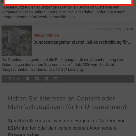
In einer Kurzstudie hat Uniper den Mangel an Strom im System in den
vergangenen zehn Jahren untersucht. Und leitet daher Forderungen nach
entsprechenden Kraftwerkskapazitäten ab.
Freitag, 29.05.2026, 14:30
REGULIERUNG
Bundesnetzagentur startet Juli-Ausschreibung für
Solaranlagen
Die Bundesnetzagentur hat die Bedingungen für die Ausschreibung von
Solaranlagen des ersten Segments zum 1. Juli 2026 veröffentlicht.
Ausgeschrieben werden rund 2,13 GW Leistung.
Teilen:
Haben Sie Interesse an Content oder
Mehrfachzugängen für Ihr Unternehmen?
Sprechen Sie uns an, wenn Sie Fragen zur Nutzung von
E&M-Inhalten oder den verschiedenen Abonnement-
Paketen haben.