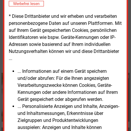
Werbefrei lesen
Besitz weniger großer Stromerzeugungsunternehmen
seien. Dadurch könnten sich bestehende
* Diese Drittanbieter und wir erheben und verarbeiten
Marktpositionen weiter verfestigen.
personenbezogene Daten auf unseren Plattformen. Mit
auf Ihrem Gerät gespeicherten Cookies, persönlichen
Identifikatoren wie bspw. Geräte-Kennungen oder IP-
Freitag, 8.05.2026, 10:24 Uhr
Susanne Harmsen
Adressen sowie basierend auf Ihrem individuellen
Nutzungsverhalten können wir und diese Drittanbieter
© 2026 Energie & Management GmbH
...
... Informationen auf einem Gerät speichern
Susanne Harmsen
und/oder abrufen: Für die Ihnen angezeigten
+49 (0) 151 28207503
Verarbeitungszwecke können Cookies, Geräte-
s.harmsen@energie-
Kennungen oder andere Informationen auf Ihrem
und-management.de
Gerät gespeichert oder abgerufen werden.
... Personalisierte Anzeigen und Inhalte, Anzeigen-
und Inhaltsmessungen, Erkenntnisse über
Zielgruppen und Produktentwicklungen
ausspielen: Anzeigen und Inhalte können