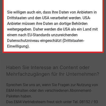
Sie willigen auch ein, dass Ihre Daten von Anbietern in
Drittstaaten und den USA verarbeitet werden. USA-
Anbieter müssen ihre Daten an dortige Behörden
weitergegeben. Daher werden die USA als ein Land mit
einem nach EU-Standards unzureichenden
Datenschutzniveau eingeschätzt (Drittstaaten-
LOGIN
Einwilligung).
Haben Sie Interesse an Content oder
Mehrfachzugängen für Ihr Unternehmen?
Sprechen Sie uns an, wenn Sie Fragen zur Nutzung von
E&M-Inhalten oder den verschiedenen Abonnement-
Paketen haben.
Das E&M-Vertriebsteam freut sich unter Tel. 08152 / 93