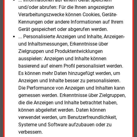
und/oder abrufen: Für die Ihnen angezeigten
Verarbeitungszwecke können Cookies, Geräte-
Kennungen oder andere Informationen auf Ihrem
E&M
Testen Sie
kostenlos und
Gerät gespeichert oder abgerufen werden.
unverbindlich
... Personalisierte Anzeigen und Inhalte, Anzeigen-
und Inhaltsmessungen, Erkenntnisse über
Zwei Wochen kostenfreier Zugang
Zielgruppen und Produktentwicklungen
Zugang auf stündlich aktualisierte Nachrichten mit
ausspielen: Anzeigen und Inhalte können
Prognose- und Marktdaten
basierend auf einem Profil personalisiert werden.
+ einmal täglich E&M daily
Es können mehr Daten hinzugefügt werden, um
+ zwei Ausgaben der Zeitung E&M
Anzeigen und Inhalte besser zu personalisieren.
ohne automatische Verlängerung
Die Performance von Anzeigen und Inhalten kann
JETZT KOSTENLOS TESTEN
gemessen werden. Erkenntnisse über Zielgruppen,
die die Anzeigen und Inhalte betrachtet haben,
können abgeleitet werden. Daten können
verwendet werden, um Benutzerfreundlichkeit,
Systeme und Software aufzubauen oder zu
Login für Kunden
verbessern.