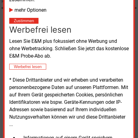
Kommission für den Eon-Innogy-Deal geben.
mehr Optionen
Zustimmen
Möchten Sie diese und
Werbefrei lesen
weitere Nachrichten lesen?
Lesen Sie E&M plus fokussiert ohne Werbung und
ohne Werbetracking. Schließen Sie jetzt das kostenlose
E&M Probe-Abo ab.
Kaufen Sie den Artikel
Werbefrei lesen
erhalten Sie sofort diesen redaktionellen Beitrag für
* Diese Drittanbieter und wir erheben und verarbeiten
nur €
2.98
personenbezogene Daten auf unseren Plattformen. Mit
auf Ihrem Gerät gespeicherten Cookies, persönlichen
Identifikatoren wie bspw. Geräte-Kennungen oder IP-
Adressen sowie basierend auf Ihrem individuellen
Nutzungsverhalten können wir und diese Drittanbieter
...
JETZT ARTIKEL KAUFEN
... Informationen auf einem Gerät speichern