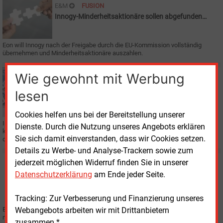
E&M
FUSION
Innogy-Minderheitsaktionäre sollen abgefunden
werden
Eon will Innogy nach der Freigabe durch die EU-Kommission vollständig
übernehmen und Minderheitsaktionäre auszahlen.
Dienstag, 27.08.2019, 12:23
Wie gewohnt mit Werbung
E&M
WIRTSCHAFT
lesen
Energiewirtschaft fordert strenge Fusions-Auflagen
Cookies helfen uns bei der Bereitstellung unserer
In einem gemeinsamen Positionspapier wenden sich verschiedene
Dienste. Durch die Nutzung unseres Angebots erklären
kommunale Energieversorger in Deutschland gegen die geplante Übernahme
Sie sich damit einverstanden, dass wir Cookies setzen.
der RWE-Tochter Innogy durch Eon.
Details zu Werbe- und Analyse-Trackern sowie zum
Freitag, 5.07.2019, 14:37
jederzeit möglichen Widerruf finden Sie in unserer
E&M
FUSION
Datenschutzerklärung
am Ende jeder Seite.
Versorger erwägen Klage gegen Eon-Innogy-Deal
Tracking: Zur Verbesserung und Finanzierung unseres
Webangebots arbeiten wir mit Drittanbietern
Eine Klage vor dem Europäischen Gerichtshof wollen einige Energieversorger
nicht ausschließen, sollte es keine strengen Auflagen von der EU-
zusammen.*