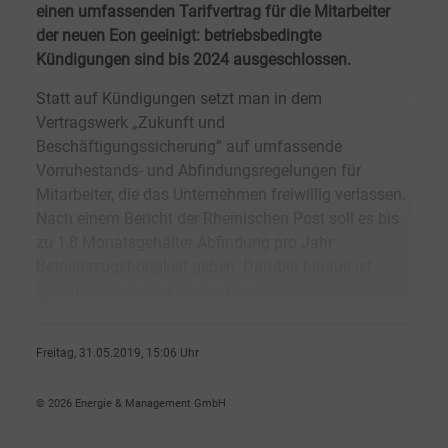
einen umfassenden Tarifvertrag für die Mitarbeiter
der neuen Eon geeinigt: betriebsbedingte
Kündigungen sind bis 2024 ausgeschlossen.
Statt auf Kündigungen setzt man in dem
Vertragswerk „Zukunft und
Beschäftigungssicherung“ auf umfassende
Vorruhestands- und Abfindungsregelungen für
Mitarbeiter, die das Unternehmen freiwillig verlassen.
Nach einem Bericht der Rheinischen Post soll es bis
zu 1,8 Monatsgehälter Abfindung pro Jahr
Betriebszugehörigkeit geben. Darüber hinaus ist
geplant, Mitarbeiter in eine Besch
Freitag, 31.05.2019, 15:06 Uhr
G�nter Drewnitzky
© 2026 Energie & Management GmbH