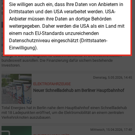
Sie willigen auch ein, dass Ihre Daten von Anbietern in
EnBW hat einen flexiblen Stromtarif vorgestellt, der vor allem für E-Auto-
Drittstaaten und den USA verarbeitet werden. USA-
Besitzer ohne Smart-Meter interessant sein könnte.
Anbieter müssen ihre Daten an dortige Behörden
weitergegeben. Daher werden die USA als ein Land mit
Donnerstag, 7.05.2026, 15:07
WIRTSCHAFT
einem nach EU-Standards unzureichenden
Charge X plant bundesweites Angebot
Datenschutzniveau eingeschätzt (Drittstaaten-
Einwilligung).
Charge X will sein Angebot für Ladeinfrastruktur in Gewerbeimmobilien
bundesweit ausrollen. Die Finanzierung dafür sichern bestehende
Investoren.
Dienstag, 5.05.2026, 14:45
ELEKTROFAHRZEUGE
Neuer Schnellladehub am Berliner Hauptbahnhof
Total Energies hat in Berlin nahe dem Hauptbahnhof einen Schnellladehub
mit 18 Ladepunkten eröffnet, um die Elektromobilität an einem zentralen
Verkehrsknoten auszubauen.
Mittwoch, 15.04.2026, 17:40