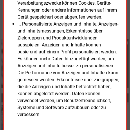
Verarbeitungszwecke können Cookies, Geräte-
Montag, 30.03.2026, 12:58 Uhr
Kennungen oder andere Informationen auf Ihrem
Katia Meyer-Tien
Gerät gespeichert oder abgerufen werden.
© 2026 Energie & Management GmbH
... Personalisierte Anzeigen und Inhalte, Anzeigen-
und Inhaltsmessungen, Erkenntnisse über
Zielgruppen und Produktentwicklungen
Katia Meyer-Tien
ausspielen: Anzeigen und Inhalte können
+49 (0) 8152 9311 21
basierend auf einem Profil personalisiert werden.
K.Meyer-Tien@energie-
Es können mehr Daten hinzugefügt werden, um
und-management.de
Anzeigen und Inhalte besser zu personalisieren.
Die Performance von Anzeigen und Inhalten kann
gemessen werden. Erkenntnisse über Zielgruppen,
die die Anzeigen und Inhalte betrachtet haben,
können abgeleitet werden. Daten können
MEHR ZUM THEMA
verwendet werden, um Benutzerfreundlichkeit,
Systeme und Software aufzubauen oder zu
Montag, 18.05.2026, 11:49
verbessern.
STROMMARKT
Neues Angebot für Haushalte mit E-Auto