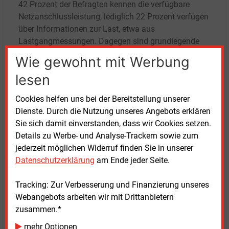
42
Prozent der Befragten kennen die verfügbare
Netzanschlussleistung, lediglich 22
Prozent verfügen
über Informationen zur Last, etwa aus
Lastgangmessungen. Dagegen sind grundlegende
Gebäudedaten wie Lagepläne und Grundrisse bei
Wie gewohnt mit Werbung
92
Prozent vorhanden.
lesen
Bei der Entscheidung für den Bau von
Cookies helfen uns bei der Bereitstellung unserer
Ladeinfrastruktur spielen wirtschaftliche Motive eine
Dienste. Durch die Nutzung unseres Angebots erklären
große Rolle: Für 46
Prozent der privaten
Sie sich damit einverstanden, dass wir Cookies setzen.
Wohnungsunternehmen und 52
Prozent der
Details zu Werbe- und Analyse-Trackern sowie zum
Projektentwickler ist die potenzielle Wertsteigerung
jederzeit möglichen Widerruf finden Sie in unserer
von Immobilien ein Treiber. Kommunale
Datenschutzerklärung
am Ende jeder Seite.
Unternehmen und Genossenschaften orientieren sich
stärker an regulatorischen Vorgaben wie dem
Tracking: Zur Verbesserung und Finanzierung unseres
Gebäude-Elektromobilitätsinfrastruktur-Gesetz (GEIG)
Webangebots arbeiten wir mit Drittanbietern
und der EU-Gebäuderichtlinie (Energy Performance of
zusammen.*
Buildings Directive, EPBD).
mehr Optionen