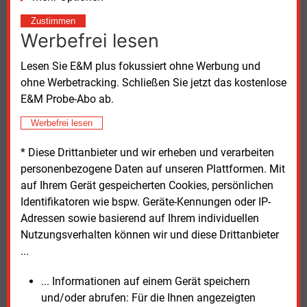
Ista selbst will den Markt für Ladeinfrastruktur über
Zustimmen
seine Tochter Chargemaker erschließen. Bis 2030
Werbefrei lesen
plant das Unternehmen Investitionen von bis zu
30
Millionen Euro und den Aufbau von rund 25.000
Lesen Sie E&M plus fokussiert ohne Werbung und
Ladepunkten im Gebäudesektor in Deutschland.
ohne Werbetracking. Schließen Sie jetzt das kostenlose
E&M Probe-Abo ab.
Die zugrunde liegende Studie basiert auf einer
Werbefrei lesen
Befragung von 200 Entscheidern aus fünf
Segmenten der Wohnungswirtschaft: „Kommunale
* Diese Drittanbieter und wir erheben und verarbeiten
Wohnungsunternehmen“,
personenbezogene Daten auf unseren Plattformen. Mit
„Wohnungsgenossenschaften“, „Private
auf Ihrem Gerät gespeicherten Cookies, persönlichen
Wohnungsunternehmen“, „Projektentwickler“ sowie
Identifikatoren wie bspw. Geräte-Kennungen oder IP-
„Asset Management- oder Investmentunternehmen“.
Adressen sowie basierend auf Ihrem individuellen
Die Befragten verfügten über Wohnungsbestände mit
Nutzungsverhalten können wir und diese Drittanbieter
insgesamt wenigstens mehr als 70 Stellplätzen, bei
...
denen die Errichtung von Ladesäulen bereits
umgesetzt wurde oder geplant ist.
... Informationen auf einem Gerät speichern
und/oder abrufen: Für die Ihnen angezeigten