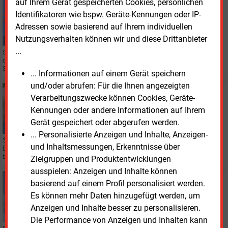
auf Ihrem Gerät gespeicherten Cookies, persönlichen
Freitag, 23.06.2023, 15:25
ELEKTROFAHRZEUGE
Identifikatoren wie bspw. Geräte-Kennungen oder IP-
"E-Mobilität ist in der Mitte der Gesellschaft
Adressen sowie basierend auf Ihrem individuellen
angekommen"
Nutzungsverhalten können wir und diese Drittanbieter
...
Shell hat zum vierten Mal eine große Umfrage zur Nutzung von E-Autos
durchgeführt. Die Nutzer wünschen verstärkt Rund-um-Sorglospakte bei der
Stromversorgung.
... Informationen auf einem Gerät speichern
und/oder abrufen: Für die Ihnen angezeigten
Donnerstag, 8.06.2023, 11:46
Verarbeitungszwecke können Cookies, Geräte-
VERTRIEB
Kennungen oder andere Informationen auf Ihrem
Shell verkauft Privatkundengeschäft in Deutschland
Gerät gespeichert oder abgerufen werden.
... Personalisierte Anzeigen und Inhalte, Anzeigen-
Shell zieht sich aus dem deutschen Endkundengeschäft für Strom und
und Inhaltsmessungen, Erkenntnisse über
Biogas zurück. Derzeit würden Käufer für dieses Portfolio gesucht,
bestätigte das Unternehmen auf Anfrage.
Zielgruppen und Produktentwicklungen
ausspielen: Anzeigen und Inhalte können
Freitag, 7.08.2026, 17:08
basierend auf einem Profil personalisiert werden.
E&M
STROMNETZ
Es können mehr Daten hinzugefügt werden, um
So teilt man eine Stromgebotszone
Anzeigen und Inhalte besser zu personalisieren.
Die Performance von Anzeigen und Inhalten kann