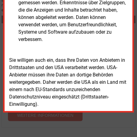
Eine Teilung der deutsch-luxemburgischen Stromgebotszone kann nicht
gemessen werden. Erkenntnisse über Zielgruppen,
national beschlossen werden. Ein Hintergrundpapier erläutert das
die die Anzeigen und Inhalte betrachtet haben,
europäische Verfahren und die Zuständigkeiten.
können abgeleitet werden. Daten können
Teilen:
verwendet werden, um Benutzerfreundlichkeit,
Systeme und Software aufzubauen oder zu
Haben Sie Interesse an Content oder
verbessern.
Mehrfachzugängen für Ihr Unternehmen?
Sie willigen auch ein, dass Ihre Daten von Anbietern in
Sprechen Sie uns an, wenn Sie Fragen zur Nutzung von
Drittstaaten und den USA verarbeitet werden. USA-
E&M-Inhalten oder den verschiedenen Abonnement-
Anbieter müssen ihre Daten an dortige Behörden
Paketen haben.
weitergegeben. Daher werden die USA als ein Land mit
Das E&M-Vertriebsteam freut sich unter Tel. 08152 / 93
einem nach EU-Standards unzureichenden
11-77 oder unter
vertrieb@energie-und-management.de
Datenschutzniveau eingeschätzt (Drittstaaten-
über Ihre Anfrage.
Einwilligung).
WEITERE INFORMATIONEN