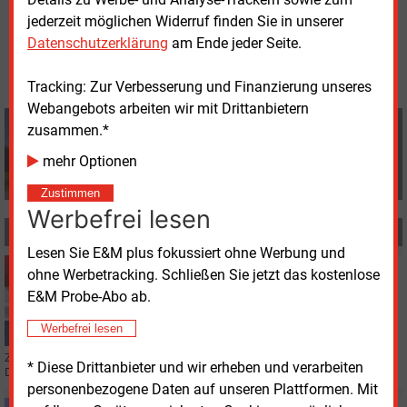
MBI
jederzeit möglichen Widerruf finden Sie in unserer
Datenschutzerklärung
am Ende jeder Seite.
© 2026 Energie & Management GmbH
Tracking: Zur Verbesserung und Finanzierung unseres
Webangebots arbeiten wir mit Drittanbietern
MBI
zusammen.*
+49 (0) 8152 9311 0
mehr Optionen
info@energie-und-management.de
Zustimmen
Werbefrei lesen
MEHR ZUM THEMA
Lesen Sie E&M plus fokussiert ohne Werbung und
Montag, 26.06.2023, 15:07
ohne Werbetracking. Schließen Sie jetzt das kostenlose
GAS
E&M Probe-Abo ab.
Niederlande stellen Produktion in Groningen ein
Werbefrei lesen
Zum 1. Oktober wird die reguläre Erdgasförderungen in Groningen eingestellt.
* Diese Drittanbieter und wir erheben und verarbeiten
Das hat die Regierung angekündigt.
personenbezogene Daten auf unseren Plattformen. Mit