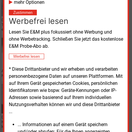
mehr Optionen
Bund will für alle Zwischenlager Verlängerung
beantragen
Zustimmen
Werbefrei lesen
Das Salzbergwerk Gorleben im Wendland ist als Endlager für Atommüll vom
Tisch. Doch der Rückbau verzögert sich. Daher will Niedersachsen zügig
einen Schlussstrich ziehen.
Lesen Sie E&M plus fokussiert ohne Werbung und
ohne Werbetracking. Schließen Sie jetzt das kostenlose
Dienstag, 4.08.2026, 09:50
E&M Probe-Abo ab.
E&M
PERSONALIE
Neue Offshore-Chefin bei Vestas
Werbefrei lesen
* Diese Drittanbieter und wir erheben und verarbeiten
Anna Mascolo wechselt von Shell zu Vestas und übernimmt die Leitung für
personenbezogene Daten auf unseren Plattformen. Mit
Nord- und Mitteleuropa sowie das weltweite Offshore-Geschäft.
auf Ihrem Gerät gespeicherten Cookies, persönlichen
Montag, 3.08.2026, 16:50
Identifikatoren wie bspw. Geräte-Kennungen oder IP-
E&M
PERSONALIE
Adressen sowie basierend auf Ihrem individuellen
Stadtwerke-Chef kündigt fast zwei Jahre im Voraus
Nutzungsverhalten können wir und diese Drittanbieter
...
Der Geschäftsführer-Vertrag einer schleswig-holsteinischen Stadtwerke-
Kooperation sieht die automatische Verlängerung vor, wenn niemand
... Informationen auf einem Gerät speichern
kündigt. Jetzt hat der Amtsinhaber gekündigt.
und/oder abrufen: Für die Ihnen angezeigten