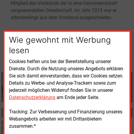
Mitglied des Vorstands der in eine Genossenschaft
umgewandelten Gesellschaft. Im Jahr 2015 war er
altersbedingt aus dem Vorstand ausgeschieden.
Mittwoch, 25.09.2024, 15:24 Uhr
Wie gewohnt mit Werbung
Manfred Fischer
lesen
© 2026 Energie & Management GmbH
Cookies helfen uns bei der Bereitstellung unserer
Dienste. Durch die Nutzung unseres Angebots erklären
Sie sich damit einverstanden, dass wir Cookies setzen.
Manfred Fischer
Details zu Werbe- und Analyse-Trackern sowie zum
+49 (0) 8152 9311 0
info@energie-und-management.de
jederzeit möglichen Widerruf finden Sie in unserer
Datenschutzerklärung
am Ende jeder Seite.
Tracking: Zur Verbesserung und Finanzierung unseres
MEHR ZUM THEMA
Webangebots arbeiten wir mit Drittanbietern
Dienstag, 8.10.2024, 17:43
zusammen.*
KERNKRAFT