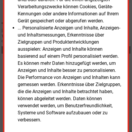
Verarbeitungszwecke können Cookies, Geräte-
Montag, 3.08.2026, 16:27
E&M
PERSONALIE
Kennungen oder andere Informationen auf Ihrem
EEX ordnet ihre Führungsspitze neu
Gerät gespeichert oder abgerufen werden.
... Personalisierte Anzeigen und Inhalte, Anzeigen-
und Inhaltsmessungen, Erkenntnisse über
Tobias Paulun hat die Führung der EEX übernommen. Er folgt auf Peter Reitz,
der die Leipziger Energiebörse seit 2011 geleitet hatte.
Zielgruppen und Produktentwicklungen
ausspielen: Anzeigen und Inhalte können
Teilen:
basierend auf einem Profil personalisiert werden.
Es können mehr Daten hinzugefügt werden, um
Haben Sie Interesse an Content oder
Anzeigen und Inhalte besser zu personalisieren.
Mehrfachzugängen für Ihr Unternehmen?
Die Performance von Anzeigen und Inhalten kann
gemessen werden. Erkenntnisse über Zielgruppen,
Sprechen Sie uns an, wenn Sie Fragen zur Nutzung von
die die Anzeigen und Inhalte betrachtet haben,
E&M-Inhalten oder den verschiedenen Abonnement-
können abgeleitet werden. Daten können
Paketen haben.
verwendet werden, um Benutzerfreundlichkeit,
Das E&M-Vertriebsteam freut sich unter Tel. 08152 / 93
Systeme und Software aufzubauen oder zu
11-77 oder unter
vertrieb@energie-und-management.de
verbessern.
über Ihre Anfrage.