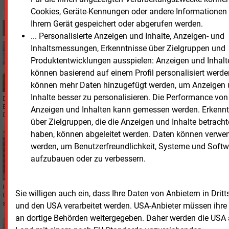
Cookies, Geräte-Kennungen oder andere Informationen
Ihrem Gerät gespeichert oder abgerufen werden.
MEHR ZUM THEMA
... Personalisierte Anzeigen und Inhalte, Anzeigen- und
Inhaltsmessungen, Erkenntnisse über Zielgruppen und
Montag, 13.07.2026, 14:38
WINDKRAFT ONSHORE
Produktentwicklungen ausspielen: Anzeigen und Inhalt
EnBW zieht sich aus Schweden zurück
können basierend auf einem Profil personalisiert werde
können mehr Daten hinzugefügt werden, um Anzeigen
Inhalte besser zu personalisieren. Die Performance von
Die EnBW verkauft ihre schwedischen Wind- und Solaraktivitäten an
Eurowind Energy. Das Unternehmen will seine Investitionen stärker auf
Anzeigen und Inhalten kann gemessen werden. Erkennt
Deutschland konzentrieren.
über Zielgruppen, die die Anzeigen und Inhalte betracht
haben, können abgeleitet werden. Daten können verwe
Freitag, 26.06.2026, 09:32
werden, um Benutzerfreundlichkeit, Systeme und Softw
STROMNETZ
EnBW baut 400-MW-Speicher in Philippsburg
aufzubauen oder zu verbessern.
Im Energiepark Philippsburg baut die EnBW einen der größten
Sie willigen auch ein, dass Ihre Daten von Anbietern in Drit
Batteriespeicher Deutschlands. Er soll Strom aus Wind- und Sonnenenergie
aufnehmen und bei Bedarf ins Netz abgeben.
und den USA verarbeitet werden. USA-Anbieter müssen ihre
an dortige Behörden weitergegeben. Daher werden die USA a
Dienstag, 16.06.2026, 12:03