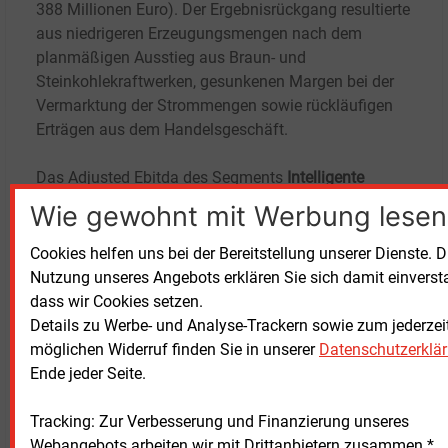
388
Millionen Euro). Der Ergebnisrückgang resultierte
aus niedrigeren Erzeugungsmengen nach dem
planmäßigen Ausstieg aus Braun- und
Steinkohlekraftwerken, gesunkenen Margen bei der
Vermarktung der Strommengen sowie rückläufigen
Erträgen aus dem Handelsgeschäft.
Das Adjusted Ebitda des Segments
Intelligente
Infrastruktur
für Kundinnen und Kunden lag im ersten
Wie gewohnt mit Werbung lesen
Quartal bei 143
Millionen Euro und verbesserte sich
damit im Vergleich zum Vorjahreszeitraum mit
Cookies helfen uns bei der Bereitstellung unserer Dienste. D
120
Millionen Euro. Hier machte sich der Ausbau der
Nutzung unseres Angebots erklären Sie sich damit einverst
Schnellladeinfrastruktur positiv bemerkbar.
dass wir Cookies setzen.
Details zu Werbe- und Analyse-Trackern sowie zum jederzei
Kennzahlen der EnBW
möglichen Widerruf finden Sie in unserer
Datenschutzerklä
Ende jeder Seite.
1. Quartal
1. Quartal
In Millionen Euro
2026
2025
Tracking: Zur Verbesserung und Finanzierung unseres
Adjusted Ebitda
1.158
1.410
Webangebots arbeiten wir mit Drittanbietern zusammen.*