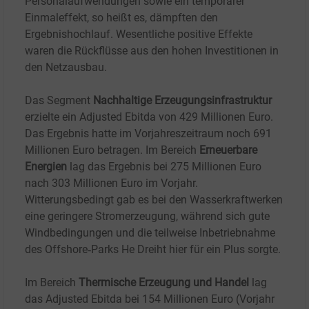
Personalaufwendungen sowie ein temporärer
Einmaleffekt, so heißt es, dämpften den
Ergebnishochlauf. Wesentliche positive Effekte
waren die Rückflüsse aus den hohen Investitionen in
den Netzausbau.
Das Segment
Nachhaltige Erzeugungsinfrastruktur
erzielte ein Adjusted Ebitda von 429 Millionen Euro.
Das Ergebnis hatte im Vorjahreszeitraum noch 691
Millionen Euro betragen. Im Bereich
Erneuerbare
Energien
lag das Ergebnis bei 275
Millionen Euro
nach 303
Millionen Euro im Vorjahr.
Witterungsbedingt gab es bei den Wasserkraftwerken
eine geringere Stromerzeugung, während sich gute
Windbedingungen und die teilweise Inbetriebnahme
des Offshore‑Parks He Dreiht hier für ein Plus sorgte.
Im Bereich
Thermische Erzeugung und Handel
lag
das Adjusted Ebitda bei 154
Millionen Euro (Vorjahr