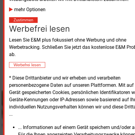
Adjusted Ebit
716
979
mehr Optionen
Adjusted
227
442
Konzernüberschuss
Zustimmen
Werbefrei lesen
Bruttoinvestitionen
1.167
1.480
Quelle: EnBW
Lesen Sie E&M plus fokussiert ohne Werbung und ohne
Werbetracking. Schließen Sie jetzt das kostenlose E&M Pr
ab.
Dienstag, 12.05.2026, 16:52 Uhr
G�nter Drewnitzky
Werbefrei lesen
© 2026 Energie & Management GmbH
* Diese Drittanbieter und wir erheben und verarbeiten
personenbezogene Daten auf unseren Plattformen. Mit auf
Gerät gespeicherten Cookies, persönlichen Identifikatoren 
Günter Drewnitzky
Geräte-Kennungen oder IP-Adressen sowie basierend auf I
+49 (0) 8152 9311 15
individuellen Nutzungsverhalten können wir und diese Dritt
G.Drewnitzky@energie-
...
und-management.de
... Informationen auf einem Gerät speichern und/oder a
Für die Ihnen angezeigten Verarbeitungszwecke könne