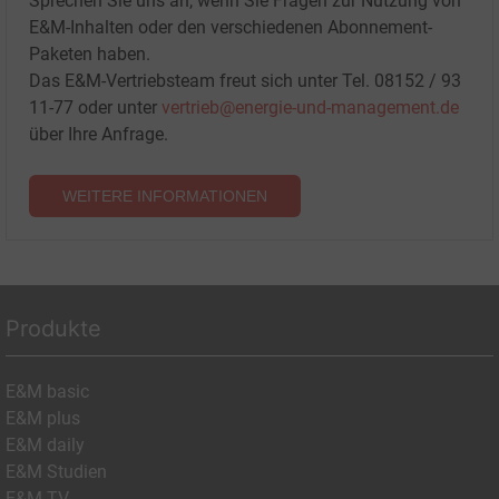
Sprechen Sie uns an, wenn Sie Fragen zur Nutzung von
E&M-Inhalten oder den verschiedenen Abonnement-
Paketen haben.
Das E&M-Vertriebsteam freut sich unter Tel. 08152 / 93
11-77 oder unter
vertrieb@energie-und-management.de
über Ihre Anfrage.
WEITERE INFORMATIONEN
Produkte
E&M basic
E&M plus
E&M daily
E&M Studien
E&M TV