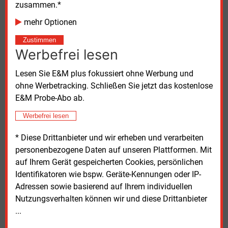
voranzutreiben.
zusammen.*
mehr Optionen
Kommunen fürchten um Wärmeplanung
Zustimmen
Werbefrei lesen
Kritik kam zudem von kommunalen
Spitzenverbänden. Vertreter des Deutschen Städte-
Lesen Sie E&M plus fokussiert ohne Werbung und
und Gemeindebundes, des Deutschen
ohne Werbetracking. Schließen Sie jetzt das kostenlose
Landkreistages und des Deutschen Städtetages
E&M Probe-Abo ab.
erklärten in einer gemeinsamen Stellungnahme, die
geplante Abschaffung zentraler Regelungen des
Werbefrei lesen
bisherigen Gebäudeenergiegesetzes nehme
* Diese Drittanbieter und wir erheben und verarbeiten
Kommunen eine wichtige Grundlage für
personenbezogene Daten auf unseren Plattformen. Mit
Investitionsentscheidungen in die
auf Ihrem Gerät gespeicherten Cookies, persönlichen
Wärmeinfrastruktur.
Identifikatoren wie bspw. Geräte-Kennungen oder IP-
Adressen sowie basierend auf Ihrem individuellen
Auch der Deutsche Mieterbund sieht Risiken.
Nutzungsverhalten können wir und diese Drittanbieter
Bundesdirektor Florian Becker warnte vor steigenden
...
Heizkosten für Mieterinnen und Mieter. Besonders
Haushalte in unsanierten Gebäuden mit Öl- und