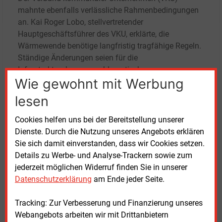
mahnte ebenfalls verlässliche Rahmenbedingungen
an. Kai Roger Lobo, stellvertretender
Hauptgeschäftsführer des VKU, erklärte, die
Wärmewende benötige langfristig tragfähige Regeln.
Ständige Änderungen seien für die
Infrastrukturplanung problematisch.
Wie gewohnt mit Werbung
Der Deutsche Wasserstoff-Verband (DWV) begrüßte
lesen
grundsätzlich die geplante Neuausrichtung des
Gebäudeenergierechts. Der Verband mit Sitz in Berlin
Cookies helfen uns bei der Bereitstellung unserer
warnte jedoch davor, dass eine Grüngasquote den
Dienste. Durch die Nutzung unseres Angebots erklären
Aufbau einer Wasserstoffwirtschaft behindern
Sie sich damit einverstanden, dass wir Cookies setzen.
könnte. Vorstandsvorsitzender Andreas Kuhlmann
Details zu Werbe- und Analyse-Trackern sowie zum
forderte deshalb eine eigenständige Wasserstoff-
jederzeit möglichen Widerruf finden Sie in unserer
Unterquote. Andernfalls bestehe die Gefahr, dass vor
Datenschutzerklärung
am Ende jeder Seite.
allem bestehende Erdgasnetze länger genutzt
würden, ohne den Aufbau neuer
Tracking: Zur Verbesserung und Finanzierung unseres
Wasserstoffinfrastrukturen ausreichend
Webangebots arbeiten wir mit Drittanbietern