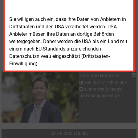
Hilpert, Präsident des Zentralverbandes Sanitär
Heizung Klima, sprach von erheblicher Unsicherheit
in den Betrieben.
Sie willigen auch ein, dass Ihre Daten von Anbietern in
Drittstaaten und den USA verarbeitet werden. USA-
Anbieter müssen ihre Daten an dortige Behörden
Dienstag, 23.06.2026, 13:43 Uhr
Susanne Harmsen
weitergegeben. Daher werden die USA als ein Land mit
einem nach EU-Standards unzureichenden
© 2026 Energie & Management GmbH
Datenschutzniveau eingeschätzt (Drittstaaten-
Einwilligung).
Susanne Harmsen
+49 (0) 151 28207503
s.harmsen@energie-
und-management.de
MEHR ZUM THEMA