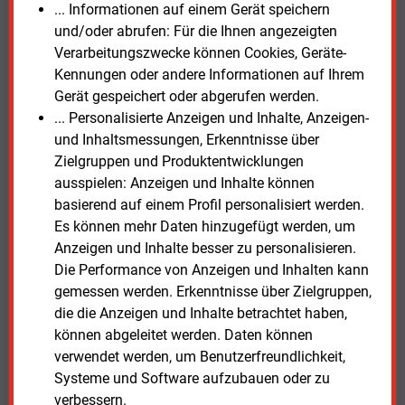
... Informationen auf einem Gerät speichern
Gasheizungen seien von Preissteigerungen betroffen.
und/oder abrufen: Für die Ihnen angezeigten
Der Verband fordert deshalb einen
Verarbeitungszwecke können Cookies, Geräte-
technologieneutralen Heizkostendeckel. Zudem solle
Kennungen oder andere Informationen auf Ihrem
der CO2-Preis vollständig von Vermietern getragen
Gerät gespeichert oder abgerufen werden.
werden.
... Personalisierte Anzeigen und Inhalte, Anzeigen-
und Inhaltsmessungen, Erkenntnisse über
Der Eigentümerverband Haus & Grund bewertet den
Zielgruppen und Produktentwicklungen
Gesetzentwurf dagegen grundsätzlich positiv.
ausspielen: Anzeigen und Inhalte können
Präsident Kai Warnecke begrüßte insbesondere den
basierend auf einem Profil personalisiert werden.
Wegfall der bisherigen Vorgabe, wonach neue
Es können mehr Daten hinzugefügt werden, um
Heizungen zu mindestens 65 Prozent mit
Anzeigen und Inhalte besser zu personalisieren.
erneuerbaren Energien betrieben werden müssen.
Die Performance von Anzeigen und Inhalten kann
Gleichzeitig kritisierte er zusätzliche Nachweis- und
gemessen werden. Erkenntnisse über Zielgruppen,
Dokumentationspflichten durch die geplante Bio-
die die Anzeigen und Inhalte betrachtet haben,
Treppe.
können abgeleitet werden. Daten können
verwendet werden, um Benutzerfreundlichkeit,
Auch Vertreter des Heizungshandwerks und der
Systeme und Software aufzubauen oder zu
Heizungsindustrie verlangten Änderungen. Michael
verbessern.