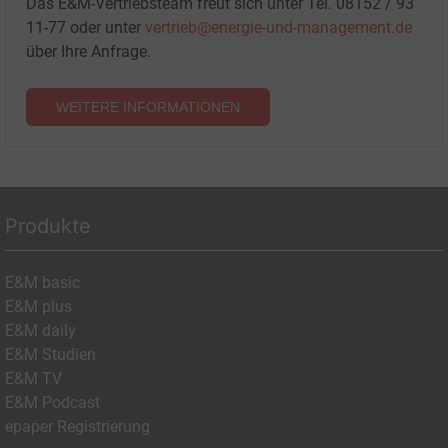
Das E&M-Vertriebsteam freut sich unter Tel. 08152 / 93
11-77 oder unter
vertrieb@energie-und-management.de
über Ihre Anfrage.
WEITERE INFORMATIONEN
Produkte
E&M basic
E&M plus
E&M daily
E&M Studien
E&M TV
E&M Podcast
epaper Registrierung