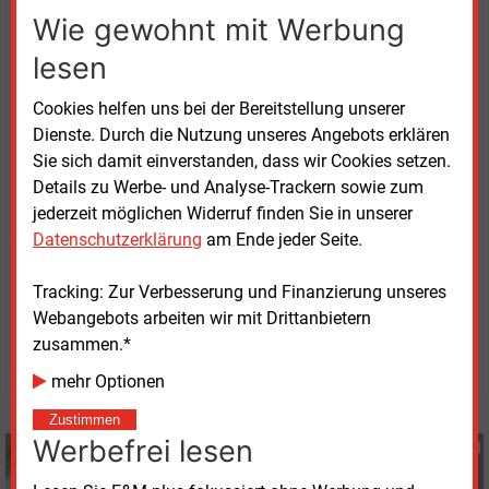
Wie gewohnt mit Werbung
Wärmeerzeugungsmix und sei für die Kunden leichter
nachvollziehbar.
lesen
Die Änderung der Klausel bietet natürlich auch die
Cookies helfen uns bei der Bereitstellung unserer
Möglichkeit, den Vertrag außerordentlich zu
Dienste. Durch die Nutzung unseres Angebots erklären
kündigen. Alle betroffenen Kunden wurden bereits
Sie sich damit einverstanden, dass wir Cookies setzen.
schriftlich über alle Details der Preisänderung und die
Details zu Werbe- und Analyse-Trackern sowie zum
neuen Vertragsbedingungen informiert, so das
jederzeit möglichen Widerruf finden Sie in unserer
Unternehmen.
Datenschutzerklärung
am Ende jeder Seite.
Tracking: Zur Verbesserung und Finanzierung unseres
Montag, 14.10.2024, 13:50 Uhr
Webangebots arbeiten wir mit Drittanbietern
Susanne Harmsen
zusammen.*
© 2026 Energie & Management GmbH
mehr Optionen
Zustimmen
Werbefrei lesen
Susanne Harmsen
+49 (0) 151 28207503