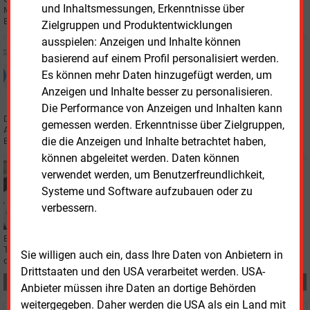
und Inhaltsmessungen, Erkenntnisse über
Mannheimer Energieunternehmen MVV Energie AG hat sein neues
Biomasse-Heizkraftwerk ans Fernwärmenetz angeschlossen.
Zielgruppen und Produktentwicklungen
ausspielen: Anzeigen und Inhalte können
Freitag, 11.10.2024, 12:27
basierend auf einem Profil personalisiert werden.
STROMNETZ
Es können mehr Daten hinzugefügt werden, um
Neues Zuteilungsverfahren für sehr große
Anzeigen und Inhalte besser zu personalisieren.
Netzanschlüsse
Die Performance von Anzeigen und Inhalten kann
Das Berliner Stromnetz ist stark gefordert. Damit auch große
gemessen werden. Erkenntnisse über Zielgruppen,
Anschlussbegehren weiter befriedigt werden können, führt die Stromnetz
die die Anzeigen und Inhalte betrachtet haben,
Berlin ein neues Vergabeverfahren ab 2025 ein.
können abgeleitet werden. Daten können
Donnerstag, 10.10.2024, 15:37
verwendet werden, um Benutzerfreundlichkeit,
WÄRME
Systeme und Software aufzubauen oder zu
Energiesparen beim Heizen verbraucherabhängig
verbessern.
Bei einem Termin in Berlin wurde eine Studie vom Zählerdienstleister
Techem vorgestellt. Im Jahr 2023 wurde in deutschen Mehrfamilienhäusern
Sie willigen auch ein, dass Ihre Daten von Anbietern in
deutliche Energie eingespart.
Drittstaaten und den USA verarbeitet werden. USA-
Teilen:
Anbieter müssen ihre Daten an dortige Behörden
weitergegeben. Daher werden die USA als ein Land mit