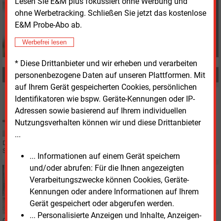
Lesen Sie E&M plus fokussiert ohne Werbung und
s.harmsen@energie-
ohne Werbetracking. Schließen Sie jetzt das kostenlose
und-management.de
E&M Probe-Abo ab.
Werbefrei lesen
* Diese Drittanbieter und wir erheben und verarbeiten
MEHR ZUM THEMA
personenbezogene Daten auf unseren Plattformen. Mit
auf Ihrem Gerät gespeicherten Cookies, persönlichen
Mittwoch, 11.12.2024, 16:25
Identifikatoren wie bspw. Geräte-Kennungen oder IP-
PERSONALIE
Adressen sowie basierend auf Ihrem individuellen
Leiter Unternehmensentwicklung verlässt DEW 21
Nutzungsverhalten können wir und diese Drittanbieter
...
Der Dortmunder Energieversorger DEW 21 muss sich einen neuen Leiter
Strategie & Transformation suchen.
... Informationen auf einem Gerät speichern
und/oder abrufen: Für die Ihnen angezeigten
Freitag, 11.10.2024, 14:31
Verarbeitungszwecke können Cookies, Geräte-
WÄRME
Kennungen oder andere Informationen auf Ihrem
Neues Biomasse-Heizkraftwerk in Mannheim am
Fernwärmenetz
Gerät gespeichert oder abgerufen werden.
... Personalisierte Anzeigen und Inhalte, Anzeigen-
Gut zwei Jahre Umbauzeit, 15 Millionen Euro Investitionskosten: Das