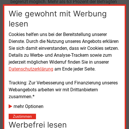
begrenzt möglich. Mehr als 63 Prozent der Befragten
halten deshalb eine Pauschalförderung mit
Wie gewohnt mit Werbung
vereinfachter Kofinanzierung für den wirksamsten
lesen
Hebel, um Projekte schneller umzusetzen.
Cookies helfen uns bei der Bereitstellung unserer
Auch bestehende Förderinstrumente kommen laut
Dienste. Durch die Nutzung unseres Angebots erklären
Umfrage nicht überall an. So ruft nach Angaben der
Sie sich damit einverstanden, dass wir Cookies setzen.
Autoren nicht einmal die Hälfte der Kommunen ihnen
Details zu Werbe- und Analyse-Trackern sowie zum
zustehende Zahlungen nach Paragraf 6 des
jederzeit möglichen Widerruf finden Sie in unserer
Erneuerbare-Energien-Gesetzes (EEG) ab. Fast 40
Datenschutzerklärung
am Ende jeder Seite.
Prozent erklärten demnach, sie hätten davon noch
nie gehört oder verfügten nicht über ausreichende
Tracking: Zur Verbesserung und Finanzierung unseres
Informationen.
Paragraf 6 erlaubt es Betreibern von
Webangebots arbeiten wir mit Drittanbietern
Wind- und Photovoltaikanlagen, finanzielle
zusammen.*
Beteiligungen an Kommunen zu zahlen
mehr Optionen
Zugleich zeigt die Befragung, dass Kommunen
Zustimmen
wirtschaftliche Chancen in der Energiewende sehen.
Werbefrei lesen
Zwei Drittel der Standortgemeinden erzielen nach