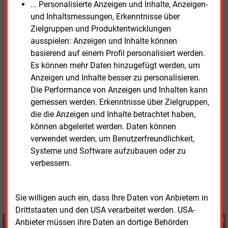
... Personalisierte Anzeigen und Inhalte, Anzeigen-
Menschen vor Ort mitzunehmen. „Wenn sich
und Inhaltsmessungen, Erkenntnisse über
politische Vorgaben regelmäßig änderten, erschwert
Zielgruppen und Produktentwicklungen
dies langfristige Planungen“, kritisierte sie.
ausspielen: Anzeigen und Inhalte können
basierend auf einem Profil personalisiert werden.
Eingeladen zur Befragung waren alle deutschen
Es können mehr Daten hinzugefügt werden, um
Bürgermeister. Die 609 teilnehmenden Kommunen
Anzeigen und Inhalte besser zu personalisieren.
stehen für rund 10 Prozent der deutschen Haushalte.
Die Performance von Anzeigen und Inhalten kann
gemessen werden. Erkenntnisse über Zielgruppen,
Die
Studienergebnisse der Bürgermeisterbefragung
die die Anzeigen und Inhalte betrachtet haben,
2026
stehen im Internet bereit.
können abgeleitet werden. Daten können
verwendet werden, um Benutzerfreundlichkeit,
Systeme und Software aufzubauen oder zu
Mittwoch, 29.04.2026, 12:21 Uhr
verbessern.
Susanne Harmsen
© 2026 Energie & Management GmbH
Sie willigen auch ein, dass Ihre Daten von Anbietern in
Drittstaaten und den USA verarbeitet werden. USA-
Susanne Harmsen
Anbieter müssen ihre Daten an dortige Behörden