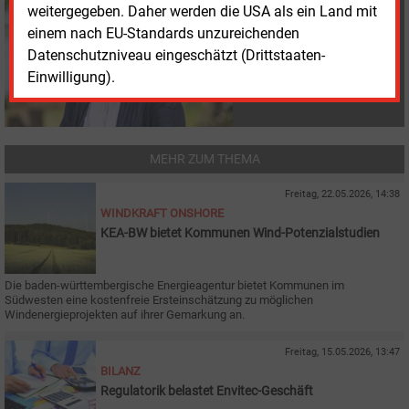
+49 (0) 151 28207503
weitergegeben. Daher werden die USA als ein Land mit
s.harmsen@energie-
einem nach EU-Standards unzureichenden
und-management.de
Datenschutzniveau eingeschätzt (Drittstaaten-
Einwilligung).
MEHR ZUM THEMA
Freitag, 22.05.2026, 14:38
WINDKRAFT ONSHORE
KEA-BW bietet Kommunen Wind-Potenzialstudien
Die baden-württembergische Energieagentur bietet Kommunen im
Südwesten eine kostenfreie Ersteinschätzung zu möglichen
Windenergieprojekten auf ihrer Gemarkung an.
Freitag, 15.05.2026, 13:47
BILANZ
Regulatorik belastet Envitec-Geschäft