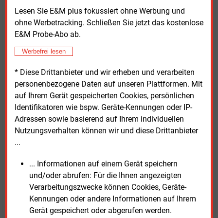
eigenen Angaben bereits Einnahmen aus Projekten
Lesen Sie E&M plus fokussiert ohne Werbung und
mit erneuerbaren Energien, etwa über
ohne Werbetracking. Schließen Sie jetzt das kostenlose
Gewerbesteuern, Pachtzahlungen oder Beteiligungen
E&M Probe-Abo ab.
nach dem EEG. Für die Akzeptanz neuer Anlagen
Werbefrei lesen
nennen die Bürgermeister vor allem direkte Vorteile
für Bürger und Unternehmen. Dies könnten günstige
* Diese Drittanbieter und wir erheben und verarbeiten
Energiepreise oder eine finanzielle Beteiligung der
personenbezogene Daten auf unseren Plattformen. Mit
Einwohner sein.
auf Ihrem Gerät gespeicherten Cookies, persönlichen
Identifikatoren wie bspw. Geräte-Kennungen oder IP-
Kritisch fällt zudem das Urteil über die politische
Adressen sowie basierend auf Ihrem individuellen
Kommunikation aus. Zwei Drittel der Bürgermeister
Nutzungsverhalten können wir und diese Drittanbieter
sind der Meinung, dass die Kommunikation der
...
Bundesregierung zur Energiewende negative
Auswirkungen auf die Akzeptanz vor Ort habe.
... Informationen auf einem Gerät speichern
und/oder abrufen: Für die Ihnen angezeigten
Anita Maaß (FDP), Bürgermeisterin der sächsischen
Verarbeitungszwecke können Cookies, Geräte-
Stadt Lommatzsch im Landkreis Meißen, sagt
Kennungen oder andere Informationen auf Ihrem
verlässliche und ermutigende Signale aus Berlin und
Gerät gespeichert oder abgerufen werden.
den Landeshauptstädten würden helfen, die