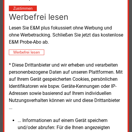
weitere Nachrichten lesen?
Zustimmen
Werbefrei lesen
Lesen Sie E&M plus fokussiert ohne Werbung und
ohne Werbetracking. Schließen Sie jetzt das kostenlose
Kaufen Sie den Artikel
E&M Probe-Abo ab.
erhalten Sie sofort diesen redaktionellen Beitrag für
Werbefrei lesen
nur €
2.98
* Diese Drittanbieter und wir erheben und verarbeiten
personenbezogene Daten auf unseren Plattformen. Mit
auf Ihrem Gerät gespeicherten Cookies, persönlichen
Identifikatoren wie bspw. Geräte-Kennungen oder IP-
Adressen sowie basierend auf Ihrem individuellen
Nutzungsverhalten können wir und diese Drittanbieter
JETZT ARTIKEL KAUFEN
...
... Informationen auf einem Gerät speichern
und/oder abrufen: Für die Ihnen angezeigten