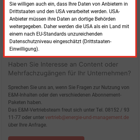
Sie willigen auch ein, dass Ihre Daten von Anbietern in
Drittstaaten und den USA verarbeitet werden. USA-
Anbieter müssen ihre Daten an dortige Behörden
weitergegeben. Daher werden die USA als ein Land mit
einem nach EU-Standards unzureichenden
LOGIN
Datenschutzniveau eingeschätzt (Drittstaaten-
Einwilligung).
Haben Sie Interesse an Content oder
Mehrfachzugängen für Ihr Unternehmen?
Sprechen Sie uns an, wenn Sie Fragen zur Nutzung von
E&M-Inhalten oder den verschiedenen Abonnement-
Paketen haben.
Das E&M-Vertriebsteam freut sich unter Tel. 08152 / 93
11-77 oder unter
vertrieb@energie-und-management.de
über Ihre Anfrage.