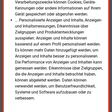
E&M
Testen Sie
kostenlos und
Verarbeitungszwecke können Cookies, Geräte-
unverbindlich
Kennungen oder andere Informationen auf Ihrem
Gerät gespeichert oder abgerufen werden.
Zwei Wochen kostenfreier Zugang
... Personalisierte Anzeigen und Inhalte, Anzeigen-
Zugang auf stündlich aktualisierte Nachrichten mit
und Inhaltsmessungen, Erkenntnisse über
Prognose- und Marktdaten
Zielgruppen und Produktentwicklungen
+ einmal täglich E&M daily
ausspielen: Anzeigen und Inhalte können
+ zwei Ausgaben der Zeitung E&M
basierend auf einem Profil personalisiert werden.
ohne automatische Verlängerung
Es können mehr Daten hinzugefügt werden, um
Anzeigen und Inhalte besser zu personalisieren.
JETZT KOSTENLOS TESTEN
Die Performance von Anzeigen und Inhalten kann
gemessen werden. Erkenntnisse über Zielgruppen,
die die Anzeigen und Inhalte betrachtet haben,
können abgeleitet werden. Daten können
Login für Kunden
verwendet werden, um Benutzerfreundlichkeit,
Systeme und Software aufzubauen oder zu
verbessern.