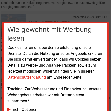
Neukirch nun die Prokon Regenerative Energien eG, die bundesweit größte
Energiegenossenschaft.
Donnerstag, 26.09.2019, 14:47
E&M
WINDKRAFT ONSHORE
Wie gewohnt mit Werbung
Zweiter PPA-Vertrag von Prokon mit Google
lesen
Auch der Strom eines zweiten Windparks, den Projektierer Prokon mit einem
französischen Unternehmem in Finnland baut, wird der Internetriese Google
Cookies helfen uns bei der Bereitstellung unserer
mit einem PPA-Abschluss abnehmen.
Dienste. Durch die Nutzung unseres Angebots erklären
Sie sich damit einverstanden, dass wir Cookies setzen.
Donnerstag, 20.06.2019, 15:01
Details zu Werbe- und Analyse-Trackern sowie zum
E&M
UNTERNEHMEN
Prokon verbessert Jahresbilanz
jederzeit möglichen Widerruf finden Sie in unserer
Datenschutzerklärung
am Ende jeder Seite.
Der Windprojektierer Prokon Regenerative Energien eG hat 2018 ein
Tracking: Zur Verbesserung und Finanzierung unseres
Vorsteuerergebnis von 14,2
Mio. Euro und einen Jahresüberschuss von
12,1
Mio. Euro erwirtschaftet.
Webangebots arbeiten wir mit Drittanbietern
zusammen.*
Möchten Sie diese und
mehr Optionen