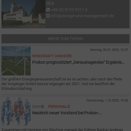
dpa
+49 (0) 8152 9311 0
info@energie-und-management.de
MEHR ZUM THEMA
Montag, 30.01.2023, 16:27
WINDKRAFT ONSHORE
Prokon prognostiziert „herausragendes“ Ergebnis
2022
Der größten Energiegenossenschaft ist es im achten Jahr nach der Pleite
der Vorgänger-GmbH besser ergangen als 2021. Und sie beziffert die
Erlösabschöpfung.
Donnerstag, 1.10.2020, 15:06
E&M
PERSONALIE
Neukirch neuer Vorstand bei Prokon-
Genossenschaft
Zusammen mit Henning von Stechow managt der frühere Banker Andreas