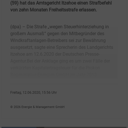
(59) hat das Amtsgericht Itzehoe einen Strafbefehl
von zehn Monaten Freiheitsstrafe erlassen.
(dpa) – Die Strafe „wegen Steuerhinterziehung in
großem Ausmaß“ gegen den Mitbegründer des
Windkraftanlagen-Betreibers sei zur Bewährung
ausgesetzt, sagte eine Sprecherin des Landgerichts
Itzehoe am 12.6.2020 der Deutschen Presse-
Agentur.Bei der Anklage ging es um zwei Fälle der
verkürzten Kapitalertragsteuer für die Prokon
Regenerative Energien GmbH im Jahr 2013
Freitag, 12.06.2020, 15:56 Uhr
dpa
© 2026 Energie & Management GmbH