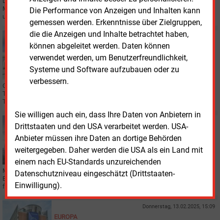
Das direkt südlich an Russland angrenzende Kasachstan modernisiert mit
Milliardenaufwand seinen Park an fossilen Kraftwerken. Teilweise geht es
Die Performance von Anzeigen und Inhalten kann
um einen Fuel Switch weg von der Kohle.
gemessen werden. Erkenntnisse über Zielgruppen,
die die Anzeigen und Inhalte betrachtet haben,
Donnerstag, 20.02.2025, 12:29
können abgeleitet werden. Daten können
GAS
verwendet werden, um Benutzerfreundlichkeit,
Mehr russisches Gas für Europa
Systeme und Software aufzubauen oder zu
verbessern.
Gazprom pumpt mehr Gas für Europa über die Schwarzmeerleitung
Turkstream als einst geplant war. Dies soll mit den Exporten nach China den
Transitausfall über die Ukraine kompensieren.
Sie willigen auch ein, dass Ihre Daten von Anbietern in
Dienstag, 18.02.2025, 13:45
Drittstaaten und den USA verarbeitet werden. USA-
GAS
Anbieter müssen ihre Daten an dortige Behörden
Hohe Speichervorgaben verderben die Preise
weitergegeben. Daher werden die USA als ein Land mit
einem nach EU-Standards unzureichenden
Mehr Flexibilität bei den Füllstandszielen für Gasspeicher fordern
Datenschutzniveau eingeschätzt (Drittstaaten-
Energiegroßhändler undder Energieverband BDEW. Die hohen Vorgaben
Einwilligung).
führten ohne Not zu höheren Einkaufspreisen.
Donnerstag, 13.02.2025, 15:09
EUROPA