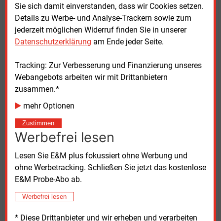
Turkmenistans, über eine mögliche transkaspische
Sie sich damit einverstanden, dass wir Cookies setzen.
Pipeline in den europäischen Erdgasmarkt
Details zu Werbe- und Analyse-Trackern sowie zum
einzutreten“, heißt es dort.
jederzeit möglichen Widerruf finden Sie in unserer
Datenschutzerklärung
am Ende jeder Seite.
Die turkmenischen Ölreserven sind vergleichsweise
gering und belaufen sich auf insgesamt
Tracking: Zur Verbesserung und Finanzierung unseres
600
Millionen Barrel, wobei die Produktion im letzten
Webangebots arbeiten wir mit Drittanbietern
Jahr 275.000
bpd erreichte.
zusammen.*
mehr Optionen
Wie Turkmenistan sind auch die Ölreserven
Usbekistans mit 594 Millionen Barrel relativ
Zustimmen
Werbefrei lesen
unbedeutend, wobei die Produktion im letzten Jahr
mit 63.000
bpd etwa ein Drittel des Niveaus der
Lesen Sie E&M plus fokussiert ohne Werbung und
Spitzenproduktion des Landes vor 25 Jahren
ohne Werbetracking. Schließen Sie jetzt das kostenlose
erreichte. Die nachgewiesenen usbekischen
E&M Probe-Abo ab.
Gasreserven belaufen sich auf 65
Tcf, wobei die
Produktion im Jahr 2023 1,5
Tcf erreichen wird.
Werbefrei lesen
Usbekistan ist der einzige im Bericht erfasste Staat,
der seinen eigenen Energiebedarf nicht decken kann.
* Diese Drittanbieter und wir erheben und verarbeiten