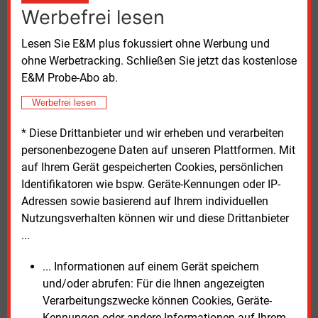
Werbefrei lesen
die Wärmeinfrastruktur stärkten regionale
Handwerksbetriebe, den Anlagenbau und das
Lesen Sie E&M plus fokussiert ohne Werbung und
Baugewerbe. Verzögerungen führten dagegen dazu,
ohne Werbetracking. Schließen Sie jetzt das kostenlose
dass weiterhin hohe Ausgaben für fossile
E&M Probe-Abo ab.
Energieimporte ins Ausland flössen.
Werbefrei lesen
Die „Community Wärmewende“ beschreibt sich als
offene Online-Plattform für Fachleute aus
* Diese Drittanbieter und wir erheben und verarbeiten
Kommunen, Stadtwerken und Planungsbüros. Nach
personenbezogene Daten auf unseren Plattformen. Mit
eigenen Angaben sind dort mehr als 800 Akteure aus
auf Ihrem Gerät gespeicherten Cookies, persönlichen
ganz Deutschland vernetzt. Betrieben wird die
Identifikatoren wie bspw. Geräte-Kennungen oder IP-
Plattform von der Freiburger Sinnogy GmbH, einem
Adressen sowie basierend auf Ihrem individuellen
Unternehmen für Beratung und digitale Lösungen im
Nutzungsverhalten können wir und diese Drittanbieter
Energiebereich.
...
... Informationen auf einem Gerät speichern
Freitag, 29.05.2026, 13:15 Uhr
und/oder abrufen: Für die Ihnen angezeigten
Susanne Harmsen
Verarbeitungszwecke können Cookies, Geräte-
© 2026 Energie & Management GmbH
Kennungen oder andere Informationen auf Ihrem