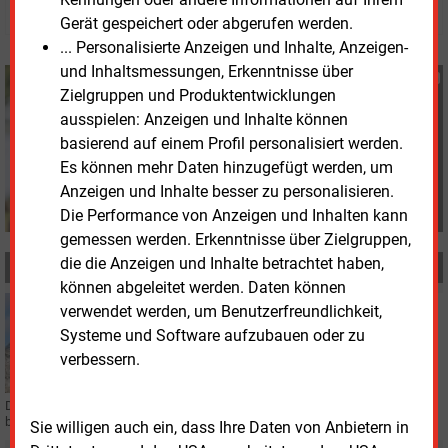
Gerät gespeichert oder abgerufen werden.
... Personalisierte Anzeigen und Inhalte, Anzeigen-
und Inhaltsmessungen, Erkenntnisse über
Susanne Harmsen
Zielgruppen und Produktentwicklungen
+49 (0) 151 28207503
ausspielen: Anzeigen und Inhalte können
s.harmsen@energie-
basierend auf einem Profil personalisiert werden.
und-management.de
Es können mehr Daten hinzugefügt werden, um
Anzeigen und Inhalte besser zu personalisieren.
Die Performance von Anzeigen und Inhalten kann
gemessen werden. Erkenntnisse über Zielgruppen,
die die Anzeigen und Inhalte betrachtet haben,
MEHR ZUM THEMA
können abgeleitet werden. Daten können
Mittwoch, 24.06.2026, 17:15
verwendet werden, um Benutzerfreundlichkeit,
POLITIK
Systeme und Software aufzubauen oder zu
Bürokratieabbau bei Energieeffizienzvorgaben
verbessern.
Die Bundesregierung hat den Entwurf für das Energieeffizienzgesetz
beschlossen. Die Wirtschaft soll um 3 Milliarden Euro entlastet werden.
Sie willigen auch ein, dass Ihre Daten von Anbietern in