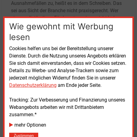
Ausnahmefällen zu, heißt es in dem Schreiben. Das
sei aus Sicht der Branche nicht praxisgerecht. Wer
einen vollständigen Förderantrag eingereicht habe
Wie gewohnt mit Werbung
und über abgeschlossene Planung sowie gesicherte
Finanzierung verfüge, solle nicht monatelang auf die
lesen
Bearbeitung warten müssen.
Cookies helfen uns bei der Bereitstellung unserer
Unterstützung erhält die Forderung indirekt von
Dienste. Durch die Nutzung unseres Angebots erklären
Branchenverbänden. Die Unterzeichner verweisen auf
Sie sich damit einverstanden, dass wir Cookies setzen.
ein gemeinsames Positionspapier des
Details zu Werbe- und Analyse-Trackern sowie zum
Energieeffizienzverbandes für Wärme, Kälte und KWK
jederzeit möglichen Widerruf finden Sie in unserer
(AGFW) sowie des Verbands kommunaler
Datenschutzerklärung
am Ende jeder Seite.
Unternehmen (VKU) vom März 2026. Darin hätten
beide Verbände ebenfalls auf die Folgen der langen
Tracking: Zur Verbesserung und Finanzierung unseres
Bearbeitungszeiten hingewiesen.
Webangebots arbeiten wir mit Drittanbietern
zusammen.*
In dem offenen Brief verbinden die Initiatoren die
mehr Optionen
energiepolitische Debatte zudem mit
wirtschaftspolitischen Argumenten. Investitionen in
Zustimmen