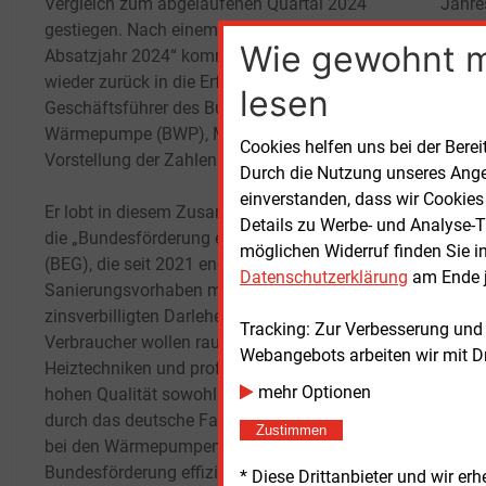
Vergleich zum abgelaufenen Quartal 2024
Jahre
gestiegen. Nach einem „schwierigen
hinzi
Wie gewohnt 
Absatzjahr 2024“ komme die Wärmewende
wieder zurück in die Erfolgsspur, so der
Dass 
lesen
Geschäftsführer des Bundesverbands
Image
Wärmepumpe (BWP), Martin Sabel, bei der
einer
Cookies helfen uns bei der Berei
Vorstellung der Zahlen.
nahez
Durch die Nutzung unseres Ange
Wärme
einverstanden, dass wir Cookies
Er lobt in diesem Zusammenhang besonders
erneu
Details zu Werbe- und Analyse-T
die „Bundesförderung effiziente Gebäude“
Posit
möglichen Widerruf finden Sie i
(BEG), die seit 2021 energetische
Befra
Datenschutzerklärung
am Ende j
Sanierungsvorhaben mit Zuschüssen und
Wärm
zinsverbilligten Darlehen unterstützt. „Die
den n
Tracking: Zur Verbesserung und
Verbraucher wollen raus aus fossilen
schät
Webangebots arbeiten wir mit D
Heiztechniken und profitieren dabei von einer
Betri
mehr Optionen
hohen Qualität sowohl bei der Installation
durch das deutsche Fachhandwerk als auch
Indus
Zustimmen
bei den Wärmepumpen. Beides wird durch die
gesti
Bundesförderung effiziente Gebäude exzellent
reagie
* Diese Drittanbieter und wir e