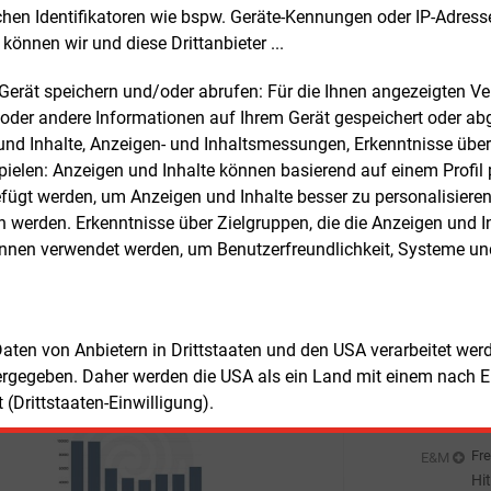
nstallation insbesondere für
El
chen Identifikatoren wie bspw. Geräte-Kennungen oder IP-Adres
Fre
E&M
ndsgebäude ausgebaut. „Es gibt also
können wir und diese Drittanbieter ...
En
n Grund, weiter auf fossile Heizungen zu
Er
Fre
m Gerät speichern und/oder abrufen: Für die Ihnen angezeigten 
n, sondern die Wärmewende muss
St
oder andere Informationen auf Ihrem Gerät gespeichert oder ab
quent fortgeführt werden“, so Sabel.
So
n und Inhalte, Anzeigen- und Inhaltsmessungen, Erkenntnisse übe
Fre
E&M
elen: Anzeigen und Inhalte können basierend auf einem Profil p
eutsche Wärmepumpen-Branche
EV
ügt werden, um Anzeigen und Inhalte besser zu personalisiere
äftigt rund 35.000 Personen und
an
Fre
E&M
werden. Erkenntnisse über Zielgruppen, die die Anzeigen und I
tschaftet einen Jahresumsatz von rund
So
önnen verwendet werden, um Benutzerfreundlichkeit, Systeme u
lliarden Euro. Derzeit werden in
Au
Fre
E&M
chland rund 1,7
Millionen
Be
pumpen genutzt. Die verbauten
Ho
en werden zu rund 95
Prozent von BWP-
Fre
E&M
 Daten von Anbietern in Drittstaaten und den USA verarbeitet we
iedsunternehmen hergestellt.
Ce
ergegeben. Daher werden die USA als ein Land mit einem nach 
Ni
Fre
E&M
(Drittstaaten-Einwilligung).
En
de
Fre
E&M
Hi