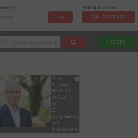
wsletter:
E&M gratis testen:
ZUM PROBEABO
OK
LOGIN
Stefan
Sagmeister
+49 (0)
8152 9311
33
s.sagmeister@energie-
und-
management.de