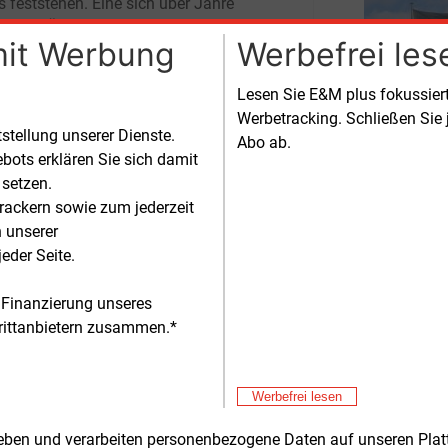
s feststehen. Eine sich über Jahre
ehende Überarbeitung sei zu vermeiden.
mit Werbung
Werbefrei les
die Wärmepumpe weiterhin ein gutes
Lesen Sie E&M plus fokussie
 hat, belegen der Verband mit Zahlen
Werbetracking. Schließen Sie 
 Forsa-Umfrage. „96
Prozent, also
tstellung unserer Dienste.
Abo ab.
u alle befragten Hausbesitzer mit
Alle 
bots erklären Sie sich damit
pumpe, würden sich rückblickend
 setzen.
Fre
E&M
t für eine Wärmepumpe entscheiden.“
rackern sowie zum jederzeit
Ga
iv bewertet werden von 96
Prozent der
n unserer
Sp
gten die Funktion und der Komfort ihrer
Fre
E&M
eder Seite.
epumpe, 92
Prozent sind zufrieden mit
EV
iedrigen Schallpegeln und 84
Prozent
Ös
 Finanzierung unseres
Fre
E&M
zen besonders die niedrigen
rittanbietern zusammen.*
St
ebskosten ihrer Anlage.
Fö
Fre
E&M
So
trie und Handwerk hätten auf die
Werbefrei lesen
egene Nachfrage nach Wärmepumpen
Fre
E&M
rt und die Kapazitäten für Herstellung
rheben und verarbeiten personenbezogene Daten auf unseren Plat
Po