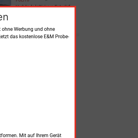
POLITIK
Transformation geht vielen
nicht schnell genug voran.
Verbände kritisieren Entwürfe
en
aus Koalitionsarbeitsgruppen
Die Verhandlungen für einen
schwarz-roten
rt ohne Werbung und ohne
Koalitionsvertrag beruhen auf
Ergebnissen von 16
jetzt das kostenlose E&M Probe-
Arbeitsgruppen. Die
Nachrichten
Ergebnisse einiger AG stießen
auf Proteste von Verbänden.
itag, 7.08.2026, 17:22 Uhr
MARKTKOMMENTAR
spreise geben trotz Hormus-
annungen nach
itag, 7.08.2026, 17:20 Uhr
E-
FAHRZEUGE
N mit den meisten Ladesäulen in
terreich
itag, 7.08.2026, 17:14 Uhr
FÖRDERUNG
udie analysiert Relevanz von
rderinstrumenten
itag, 7.08.2026, 17:08 Uhr
STROMNETZ
 teilt man eine Stromgebotszone
itag, 7.08.2026, 16:57 Uhr
E-
FAHRZEUGE
tformen. Mit auf Ihrem Gerät
tsdam kündigt Liefervertrag für