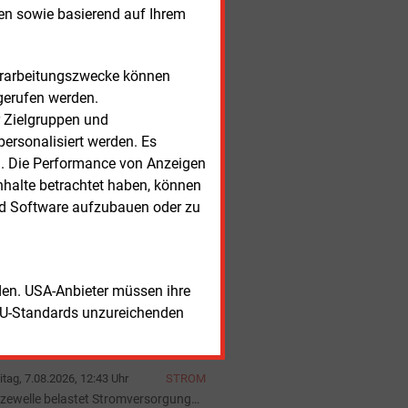
ektrobusse
sen sowie basierend auf Ihrem
itag, 7.08.2026, 15:59 Uhr
BILANZ
BW mit mehr Umsatz aber weniger
trag
itag, 7.08.2026, 15:56 Uhr
STROMNETZ
Verarbeitungszwecke können
romnetz in Deutschland auf
gerufen werden.
nnenfinsternis vorbereitet
r Zielgruppen und
itag, 7.08.2026, 15:52 Uhr
STROMNETZ
ersonalisiert werden. Es
M-Vorstand widerspricht BNE-Kritik
n. Die Performance von Anzeigen
 Netzrenditen
itag, 7.08.2026, 14:32 Uhr
REGENERATIVE
nhalte betrachtet haben, können
nstige Direktvermarktung legt im
nd Software aufzubauen oder zu
gust deutlich zu
itag, 7.08.2026, 14:16 Uhr
SYMBOLBILDER
rliner Stromausfall kostet Staat hohe
telkosten
itag, 7.08.2026, 14:09 Uhr
STROMSPEICHER
rden. USA-Anbieter müssen ihre
ntrica vermarktet Batteriespeicher in
EU-Standards unzureichenden
edersachsen
itag, 7.08.2026, 12:56 Uhr
WÄRMENETZ
ergie Burghausen startet Umsetzung
s Geothermieprojekts
itag, 7.08.2026, 12:43 Uhr
STROM
tzewelle belastet Stromversorgung