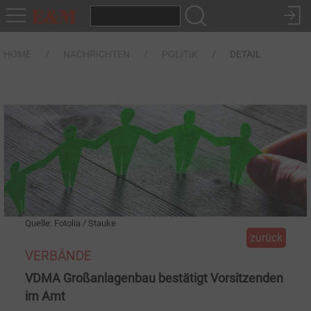
HOME
NACHRICHTEN
POLITIK
DETAIL
Quelle: Fotolia / Stauke
zurück
VERBÄNDE
VDMA Großanlagenbau bestätigt Vorsitzenden
im Amt