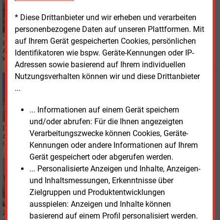
TECHNIK
Uniper plant Demo-Cracker mit Thyssenkrupp Uhde
* Diese Drittanbieter und wir erheben und verarbeiten
personenbezogene Daten auf unseren Plattformen. Mit
auf Ihrem Gerät gespeicherten Cookies, persönlichen
Eine Demonstrationsanlage im Norden Gelsenkirchens soll zeigen, wie
Ammoniak als Transportmedium für Wasserstoff rückverwandelt werden
Identifikatoren wie bspw. Geräte-Kennungen oder IP-
kann – mit Technik von Thyssenkrupp Uhde.
Adressen sowie basierend auf Ihrem individuellen
Nutzungsverhalten können wir und diese Drittanbieter
Mittwoch, 9.04.2025, 12:58
...
WASSERSTOFF
Air Liquide liefert erstmals zertifizierten Wasserstoff
... Informationen auf einem Gerät speichern
und/oder abrufen: Für die Ihnen angezeigten
Der Industriegasehersteller Air Liquide vertreibt erstmals RFNBO-
Verarbeitungszwecke können Cookies, Geräte-
zertifizierten Wasserstoff aus Oberhausen für Mobilitäts- und
Industriekunden in Deutschland.
Kennungen oder andere Informationen auf Ihrem
Gerät gespeichert oder abgerufen werden.
Freitag, 27.09.2024, 17:33
... Personalisierte Anzeigen und Inhalte, Anzeigen-
WINDKRAFT
und Inhaltsmessungen, Erkenntnisse über
Militärs testen Höhen-Windkraft
Zielgruppen und Produktentwicklungen
ausspielen: Anzeigen und Inhalte können
Zwei Entwickler von Windkraft-Drachen melden Erfolge. Gleichzeitig klagen
basierend auf einem Profil personalisiert werden.