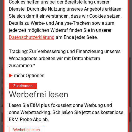
Cookies helfen uns bei der Bereitstellung unserer
und Österreich.
Dienste. Durch die Nutzung unseres Angebots erklären
Sie sich damit einverstanden, dass wir Cookies setzen.
Dienstag, 1.10.2024, 16:33 Uhr
Details zu Werbe- und Analyse-Trackern sowie zum
Davina Spohn
jederzeit möglichen Widerruf finden Sie in unserer
Datenschutzerklärung
am Ende jeder Seite.
© 2026 Energie & Management GmbH
Tracking: Zur Verbesserung und Finanzierung unseres
Webangebots arbeiten wir mit Drittanbietern
Davina Spohn
zusammen.*
+49 (0) 8152 9311 18
d.spohn@energie-und-
mehr Optionen
management.de
Zustimmen
Werbefrei lesen
Lesen Sie E&M plus fokussiert ohne Werbung und
ohne Werbetracking. Schließen Sie jetzt das kostenlose
MEHR ZUM THEMA
E&M Probe-Abo ab.
Mittwoch, 28.05.2025, 15:21
Werbefrei lesen