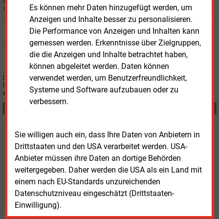
sie, dass ihre Technologie im politischen Windschatten ist, und finden im
Es können mehr Daten hinzugefügt werden, um
VDMA Power Systems einen Verbündeten.
Anzeigen und Inhalte besser zu personalisieren.
Freitag, 21.06.2024, 13:11
Die Performance von Anzeigen und Inhalten kann
WINDKRAFT OFFSHORE
gemessen werden. Erkenntnisse über Zielgruppen,
Ergebnisse der dynamischen Gebotsverfahren
die die Anzeigen und Inhalte betrachtet haben,
publiziert
können abgeleitet werden. Daten können
verwendet werden, um Benutzerfreundlichkeit,
Die Bundesnetzagentur hat die Zuschläge in den Offshore-Ausschreibungen
für nicht zentral voruntersuchte Flächen bekannt gegeben. Demnach
Systeme und Software aufzubauen oder zu
erzielten sie 3 Milliarden Euro Gebote.
verbessern.
Teilen:
Sie willigen auch ein, dass Ihre Daten von Anbietern in
Haben Sie Interesse an Content oder
Drittstaaten und den USA verarbeitet werden. USA-
Mehrfachzugängen für Ihr Unternehmen?
Anbieter müssen ihre Daten an dortige Behörden
weitergegeben. Daher werden die USA als ein Land mit
Sprechen Sie uns an, wenn Sie Fragen zur Nutzung von
einem nach EU-Standards unzureichenden
E&M-Inhalten oder den verschiedenen Abonnement-
Datenschutzniveau eingeschätzt (Drittstaaten-
Paketen haben.
Einwilligung).
Das E&M-Vertriebsteam freut sich unter Tel. 08152 / 93