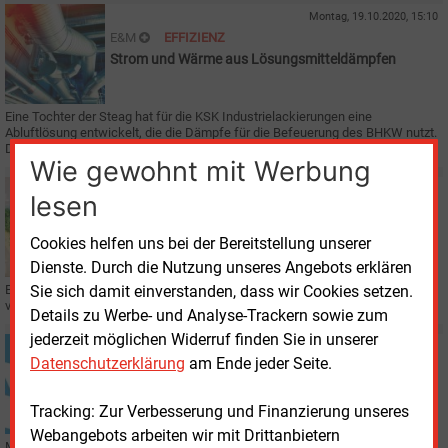
Montag, 19.10.2020, 15:10
E&M
EFFIZIENZ
Strom und Wärme aus Lösungsmitteldämpfen
Eine Tochter der Steag hat für die KSK Industrielackierungen eine
Abluftlösung entwickelt, die die Dämpfe für die Befeuerung des BHKW nutzt.
Das spart Energie und entlastet die Umwelt.
Wie gewohnt mit Werbung
Donnerstag, 15.10.2020, 10:36
lesen
E&M
EUROPA
Klimafreunde drängen beim Klimaziel auf 55 %
Cookies helfen uns bei der Bereitstellung unserer
Dienste. Durch die Nutzung unseres Angebots erklären
Sie sich damit einverstanden, dass wir Cookies setzen.
Elf Länder haben dazu aufgerufen, das von der EU-Kommission
vorgeschlagene Klimaziel von 55
​% zu unterstützen.
Details zu Werbe- und Analyse-Trackern sowie zum
jederzeit möglichen Widerruf finden Sie in unserer
Dienstag, 13.10.2020, 12:40
Datenschutzerklärung
am Ende jeder Seite.
BAYERN
Neustart für Energie-Effizienz-Initiative
Tracking: Zur Verbesserung und Finanzierung unseres
Webangebots arbeiten wir mit Drittanbietern
Mit einer Kickoff-Veranstaltung im Bayerischen Staatsministerium für