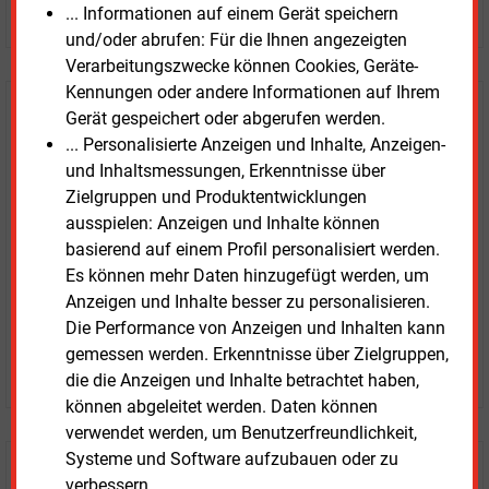
JETZT ARTIKEL KAUFEN
... Informationen auf einem Gerät speichern
und/oder abrufen: Für die Ihnen angezeigten
Verarbeitungszwecke können Cookies, Geräte-
Kennungen oder andere Informationen auf Ihrem
E&M
Testen Sie
kostenlos und
Gerät gespeichert oder abgerufen werden.
... Personalisierte Anzeigen und Inhalte, Anzeigen-
unverbindlich
und Inhaltsmessungen, Erkenntnisse über
Zielgruppen und Produktentwicklungen
Zwei Wochen kostenfreier Zugang
ausspielen: Anzeigen und Inhalte können
Zugang auf stündlich aktualisierte Nachrichten mit
basierend auf einem Profil personalisiert werden.
Prognose- und Marktdaten
Es können mehr Daten hinzugefügt werden, um
+ einmal täglich E&M daily
Anzeigen und Inhalte besser zu personalisieren.
+ zwei Ausgaben der Zeitung E&M
Die Performance von Anzeigen und Inhalten kann
ohne automatische Verlängerung
gemessen werden. Erkenntnisse über Zielgruppen,
JETZT KOSTENLOS TESTEN
die die Anzeigen und Inhalte betrachtet haben,
können abgeleitet werden. Daten können
verwendet werden, um Benutzerfreundlichkeit,
Systeme und Software aufzubauen oder zu
Login für Kunden
verbessern.