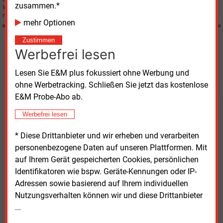
zusammen.*
Wirtschaft ist jetzt das Bayerische Energie-Effizienz-Netzwerk „BEEN-i 2.0“
neu gestartet.
mehr Optionen
Zustimmen
Möchten Sie diese und
Werbefrei lesen
weitere Nachrichten lesen?
Lesen Sie E&M plus fokussiert ohne Werbung und
ohne Werbetracking. Schließen Sie jetzt das kostenlose
E&M Probe-Abo ab.
Kaufen Sie den Artikel
Werbefrei lesen
* Diese Drittanbieter und wir erheben und verarbeiten
erhalten Sie sofort diesen redaktionellen Beitrag für
personenbezogene Daten auf unseren Plattformen. Mit
nur €
8.93
auf Ihrem Gerät gespeicherten Cookies, persönlichen
Identifikatoren wie bspw. Geräte-Kennungen oder IP-
Adressen sowie basierend auf Ihrem individuellen
Nutzungsverhalten können wir und diese Drittanbieter
...