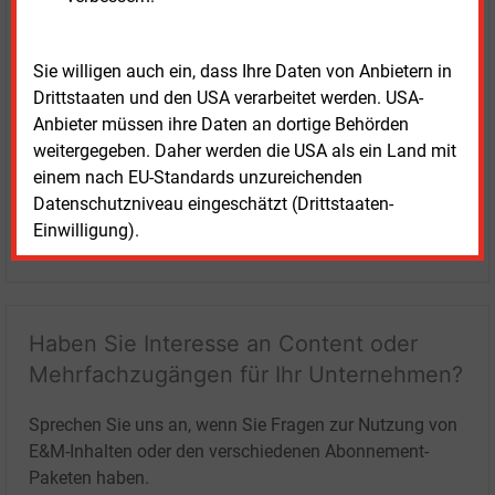
Sie willigen auch ein, dass Ihre Daten von Anbietern in
Drittstaaten und den USA verarbeitet werden. USA-
Anbieter müssen ihre Daten an dortige Behörden
weitergegeben. Daher werden die USA als ein Land mit
einem nach EU-Standards unzureichenden
Datenschutzniveau eingeschätzt (Drittstaaten-
Einwilligung).
LOGIN
Haben Sie Interesse an Content oder
Mehrfachzugängen für Ihr Unternehmen?
Sprechen Sie uns an, wenn Sie Fragen zur Nutzung von
E&M-Inhalten oder den verschiedenen Abonnement-
Paketen haben.