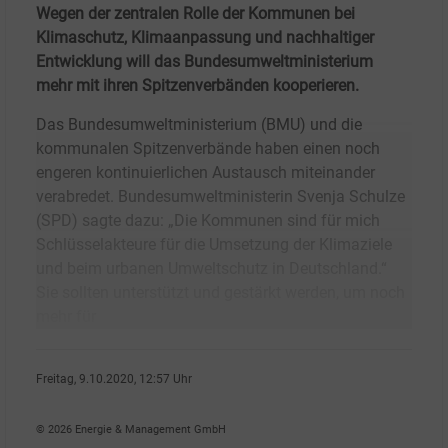
Wegen der zentralen Rolle der Kommunen bei
Klimaschutz, Klimaanpassung und nachhaltiger
Entwicklung will das Bundesumweltministerium
mehr mit ihren Spitzenverbänden kooperieren.
Das Bundesumweltministerium (BMU) und die
kommunalen Spitzenverbände haben einen noch
engeren kontinuierlichen Austausch miteinander
verabredet. Bundesumweltministerin Svenja Schulze
(SPD) sagte dazu: „Die Kommunen sind für mich
Schlüsselakteure für die Umsetzung der Klimaziele
und beim urbanen Umweltschutz in Deutschland.“
Sie sollten unterstützt und gestärkt werden, um noch
mehr für
Freitag, 9.10.2020, 12:57 Uhr
Susanne Harmsen
© 2026 Energie & Management GmbH