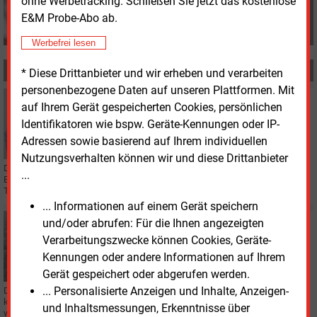
ohne Werbetracking. Schließen Sie jetzt das kostenlose
E&M Probe-Abo ab.
Werbefrei lesen
MEHR ZUM THEMA
* Diese Drittanbieter und wir erheben und verarbeiten
personenbezogene Daten auf unseren Plattformen. Mit
Freitag, 18.08.2023, 11:04
auf Ihrem Gerät gespeicherten Cookies, persönlichen
UNTERNEHMEN
Identifikatoren wie bspw. Geräte-Kennungen oder IP-
Spie kauft weiteres Unternehmen
Adressen sowie basierend auf Ihrem individuellen
Nutzungsverhalten können wir und diese Drittanbieter
Der Energie- und Contractingdienstleister Spie erwirbt ein Mannheimer
...
Beratungs- und Dienstleistungs-Unternehmen für die "digitale
Transformation".
... Informationen auf einem Gerät speichern
Montag, 30.01.2023, 15:03
und/oder abrufen: Für die Ihnen angezeigten
WINDKRAFT OFFSHORE
Verarbeitungszwecke können Cookies, Geräte-
Mehr Windenergie von der Nordsee
Kennungen oder andere Informationen auf Ihrem
Gerät gespeichert oder abgerufen werden.
... Personalisierte Anzeigen und Inhalte, Anzeigen-
Der Netzbetreiber Tennet bilanziert für das vergangene Jahr 21,21 Milliarden
kWh Strom, die von Windkraftwerken in der Nordsee an Land übertragen
und Inhaltsmessungen, Erkenntnisse über
worden sind.