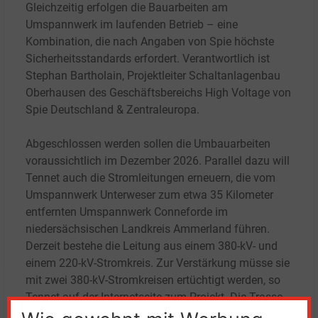
Gleichzeitig erfolgen die Bauarbeiten am
Umspannwerk im laufenden Betrieb – eine
Kombination, die nach Angaben von Spie höchste
Sicherheitsstandards erfordert. Verantwortlich ist
Stephan Bartholain, Projektleiter Schaltanlagenbau
Oberhausen des Geschäftsbereichs High Voltage von
Spie Deutschland
& Zentraleuropa.
Abgeschlossen werden sollen die Umbauarbeiten
voraussichtlich im Dezember
2026. Parallel dazu will
Tennet auch die Stromleitungen erneuern, die vom
Umspannwerk Unterweser zum etwa 35
Kilometer
entfernten Umspannwerk Conneforde im
niedersächsischen Landkreis Ammerland führen.
Derzeit bestehe die Leitung aus einem 380-kV- und
einem 220-kV-Stromkreis. Zur Verstärkung müsse sie
mit zwei 380-kV-Stromkreisen ertüchtigt werden, so
Tennet auf der Internetseite zum Projekt. Die Trasse
bleibe dabei erhalten, ebenso wie etwa die Hälfte der