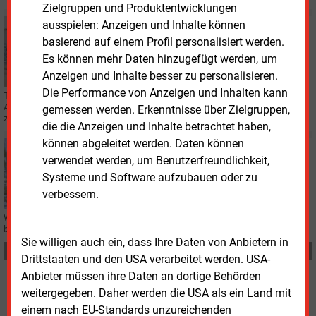
Zielgruppen und Produktentwicklungen
ausspielen: Anzeigen und Inhalte können
Freitag, 2.12.2022, 14:57
STROMNETZ
basierend auf einem Profil personalisiert werden.
Südostlink erreicht finale Planungsphase
Es können mehr Daten hinzugefügt werden, um
Anzeigen und Inhalte besser zu personalisieren.
Die Performance von Anzeigen und Inhalten kann
Tennet hat die Planfeststellungsunterlagen für den südlichsten bayerischen
Abschnitt der Gleichstromverbindung Südostlink bei der Bundesnetzagentur
gemessen werden. Erkenntnisse über Zielgruppen,
zur Genehmigung eingereicht.
die die Anzeigen und Inhalte betrachtet haben,
können abgeleitet werden. Daten können
Dienstag, 22.11.2022, 11:12
verwendet werden, um Benutzerfreundlichkeit,
STROMNETZ
Systeme und Software aufzubauen oder zu
Kooperation soll mehr Grünstrom ins Netz bringen
verbessern.
Wie man mit außergewöhnlichen Herangehensweisen den Stromnetzausbau
beschleunigen kann, beweisen aktuell Tennet und Bayernwerk.
Sie willigen auch ein, dass Ihre Daten von Anbietern in
Teilen:
Drittstaaten und den USA verarbeitet werden. USA-
Anbieter müssen ihre Daten an dortige Behörden
weitergegeben. Daher werden die USA als ein Land mit
Haben Sie Interesse an Content oder
einem nach EU-Standards unzureichenden