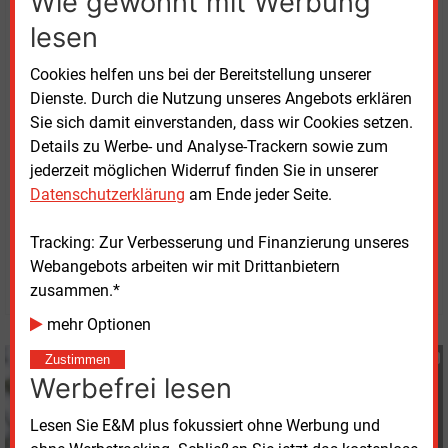
Wie gewohnt mit Werbung
bestehenden 82
Masten. Man gehe momentan davon
lesen
aus, nur 45
Masten erneuern zu müssen, so Tennet.
Cookies helfen uns bei der Bereitstellung unserer
2023 soll das Planfeststellungsverfahren für das
Dienste. Durch die Nutzung unseres Angebots erklären
Projekt eröffnet werden, der Baubeginn ist für 2025
Sie sich damit einverstanden, dass wir Cookies setzen.
geplant. In Betrieb gehen könnten die neuen
Details zu Werbe- und Analyse-Trackern sowie zum
Leitungen
2028.
jederzeit möglichen Widerruf finden Sie in unserer
Datenschutzerklärung
am Ende jeder Seite.
Donnerstag, 22.12.2022, 08:31 Uhr
Tracking: Zur Verbesserung und Finanzierung unseres
Katia Meyer-Tien
Webangebots arbeiten wir mit Drittanbietern
© 2026 Energie & Management GmbH
zusammen.*
mehr Optionen
Katia Meyer-Tien
Zustimmen
Werbefrei lesen
+49 (0) 8152 9311 21
K.Meyer-Tien@energie-
Lesen Sie E&M plus fokussiert ohne Werbung und
und-management.de