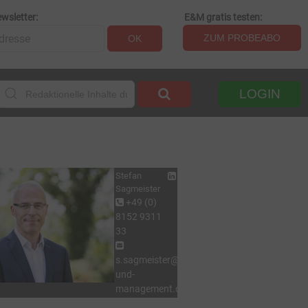
wsletter:
E&M gratis testen:
ZUM PROBEABO
OK
LOGIN
Stefan
Sagmeister
+49 (0)
8152 9311
33
s.sagmeister@energie-
und-
management.de