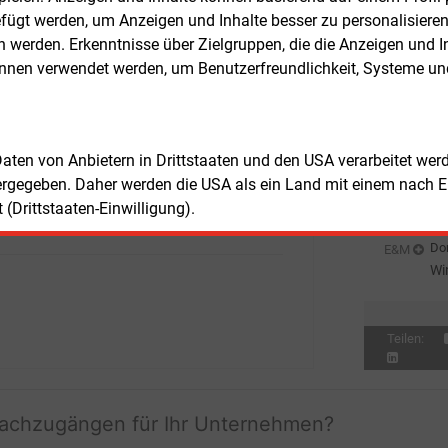
ssourcen effizienter für die
ügt werden, um Anzeigen und Inhalte besser zu personalisiere
Don
E&M
ngsmittelproduktion zu nutzen und die
werden. Erkenntnisse über Zielgruppen, die die Anzeigen und I
Pl
etische Bilanz durch alternative Ansätze
önnen verwendet werden, um Benutzerfreundlichkeit, Systeme u
rbessern.
Don
E&M
Gr
udie „
Ökologische Auswirkungen von
Don
E&M
raftstoffen
“ des Instituts für Energie-
Bu
 Daten von Anbietern in Drittstaaten und den USA verarbeitet we
mweltforschung (IFEU) kann auf der
zu
ergegeben. Daher werden die USA als ein Land mit einem nach 
Don
E&M
nternetseite heruntergeladen werden.
(Drittstaaten-Einwilligung).
Wä
Ha
Don
E&M
Wi
Ei
Teilen:
fachzugängen für Ihr Unternehmen?